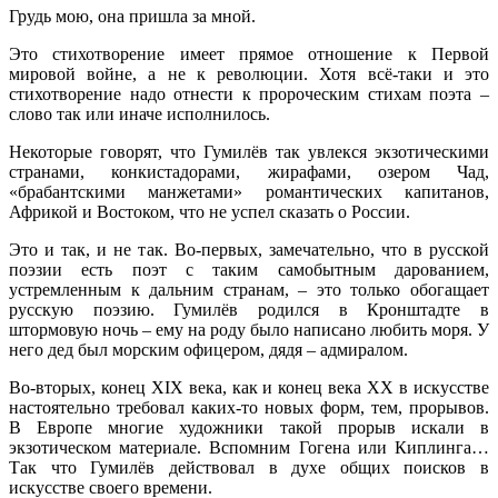
Грудь мою, она пришла за мной.
Это стихотворение имеет прямое отношение к Первой
мировой войне, а не к революции. Хотя всё-таки и это
стихотворение надо отнести к пророческим стихам поэта –
слово так или иначе исполнилось.
Некоторые говорят, что Гумилёв так увлекся экзотическими
странами, конкистадорами, жирафами, озером Чад,
«брабантскими манжетами» романтических капитанов,
Африкой и Востоком, что не успел сказать о России.
Это и так, и не так. Во-первых, замечательно, что в русской
поэзии есть поэт с таким самобытным дарованием,
устремленным к дальним странам, – это только обогащает
русскую поэзию. Гумилёв родился в Кронштадте в
штормовую ночь – ему на роду было написано любить моря. У
него дед был морским офицером, дядя – адмиралом.
Во-вторых, конец XIX века, как и конец века XX в искусстве
настоятельно требовал каких-то новых форм, тем, прорывов.
В Европе многие художники такой прорыв искали в
экзотическом материале. Вспомним Гогена или Киплинга…
Так что Гумилёв действовал в духе общих поисков в
искусстве своего времени.