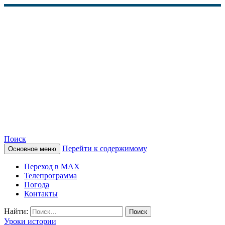
Поиск
Перейти к содержимому
Основное меню
КАМЧАТСКОЕ
Переход в MAX
ИНФОРМАЦИОННОЕ
Телепрограмма
Погода
АГЕНТСТВО (КИА
Контакты
«ВЕСТИ»)
Найти:
Уроки истории