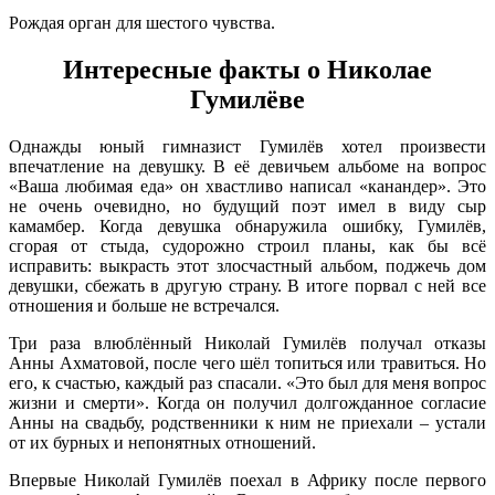
Рождая орган для шестого чувства.
Интересные факты о Николае
Гумилёве
Однажды юный гимназист Гумилёв хотел произвести
впечатление на девушку. В её девичьем альбоме на вопрос
«Ваша любимая еда» он хвастливо написал «канандер». Это
не очень очевидно, но будущий поэт имел в виду сыр
камамбер. Когда девушка обнаружила ошибку, Гумилёв,
сгорая от стыда, судорожно строил планы, как бы всё
исправить: выкрасть этот злосчастный альбом, поджечь дом
девушки, сбежать в другую страну. В итоге порвал с ней все
отношения и больше не встречался.
Три раза влюблённый Николай Гумилёв получал отказы
Анны Ахматовой, после чего шёл топиться или травиться. Но
его, к счастью, каждый раз спасали. «Это был для меня вопрос
жизни и смерти». Когда он получил долгожданное согласие
Анны на свадьбу, родственники к ним не приехали – устали
от их бурных и непонятных отношений.
Впервые Николай Гумилёв поехал в Африку после первого