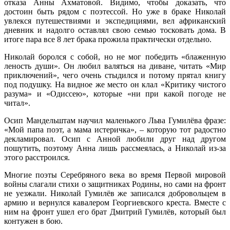
отказа Анны Ахматовой. Видимо, чтобы доказать, что
достоин быть рядом с поэтессой. Но уже в браке Николай
увлекся путешествиями и экспедициями, вел африканский
дневник и надолго оставлял свою семью тосковать дома. В
итоге пара все 8 лет брака прожила практически отдельно.
Николай боролся с собой, но не мог победить «блаженную
леность души». Он любил валяться на диване, читать «Мир
приключений», чего очень стыдился и потому прятал книгу
под подушку. На видное же место он клал «Критику чистого
разума» и «Одиссею», которые «ни при какой погоде не
читал».
Осип Мандельштам научил маленького Льва Гумилёва фразе:
«Мой папа поэт, а мама истеричка», – которую тот радостно
декламировал. Осип с Анной любили друг над другом
пошутить, поэтому Анна лишь рассмеялась, а Николай из-за
этого расстроился.
Многие поэты Серебряного века во время Первой мировой
войны слагали стихи о защитниках Родины, но сами на фронт
не уезжали. Николай Гумилёв же записался добровольцем в
армию и вернулся кавалером Георгиевского креста. Вместе с
ним на фронт ушел его брат Дмитрий Гумилёв, который был
контужен в бою.