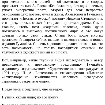
при желании много статей и об акмеизме, и о спорах,
прочитает статью А. Блока «Без божества, без вдохновенья»,
узнает биографию поэта, откроет для себя непростые
отношения двух поэтов, мужа и жены, Ахматовой и Гумилёва,
прочитает «Письма о русской поэзии» Николая Степановича,
его прозу, статьи, может быть, даже прочитает драмы. Самое
главное, чтобы поэт «зацепил» человека, чтобы душа
потянулась к высокому поэтическому миру. А это могут
сделать только сами стихи. Слава богу, после многих
десятилетий запрета сейчас вышли и выходят новые и новые
издания Гумилёва. С очень хорошими предисловиями, так что
есть возможность не только насладиться стихами, но
углубиться в художественный мир поэта.
Вот, например, какие глубины видит исследователь и автор
предисловия к прекрасному трехтомнику Гумилёва,
изданному издательством «Художественная литература» в
1991 году, Н. А. Богомолов в стихотворении «Память»:
«Стихотворение заканчивается явлением неведомого
странника с закрытым лицом:
Предо мной предстанет, мне неведом,
Путник, скрыв лицо; но все пойму,