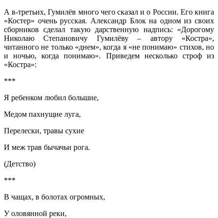
А в-третьих, Гумилёв много чего сказал и о России. Его книга
«Костер» очень русская. Александр Блок на одном из своих
сборников сделал такую дарственную надпись: «Дорогому
Николаю Степановичу Гумилёву – автору «Костра»,
читанного не только «днем», когда я «не понимаю» стихов, но
и ночью, когда понимаю». Приведем несколько строф из
«Костра»:
***
Я ребенком любил большие,
Медом пахнущие луга,
Перелески, травы сухие
И меж трав бычачьи рога.
(Детство)
***
В чащах, в болотах огромных,
У оловянной реки,