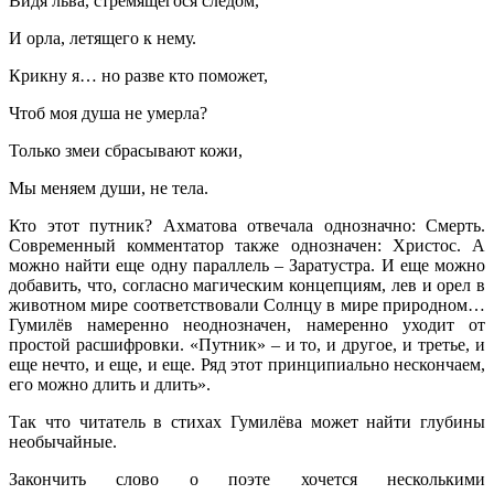
Видя льва, стремящегося следом,
И орла, летящего к нему.
Крикну я… но разве кто поможет,
Чтоб моя душа не умерла?
Только змеи сбрасывают кожи,
Мы меняем души, не тела.
Кто этот путник? Ахматова отвечала однозначно: Смерть.
Современный комментатор также однозначен: Христос. А
можно найти еще одну параллель – Заратустра. И еще можно
добавить, что, согласно магическим концепциям, лев и орел в
животном мире соответствовали Солнцу в мире природном…
Гумилёв намеренно неоднозначен, намеренно уходит от
простой расшифровки. «Путник» – и то, и другое, и третье, и
еще нечто, и еще, и еще. Ряд этот принципиально нескончаем,
его можно длить и длить».
Так что читатель в стихах Гумилёва может найти глубины
необычайные.
Закончить слово о поэте хочется несколькими