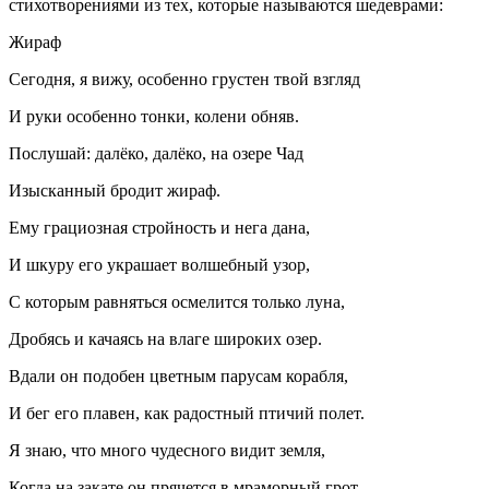
стихотворениями из тех, которые называются шедеврами:
Жираф
Сегодня, я вижу, особенно грустен твой взгляд
И руки особенно тонки, колени обняв.
Послушай: далёко, далёко, на озере Чад
Изысканный бродит жираф.
Ему грациозная стройность и нега дана,
И шкуру его украшает волшебный узор,
С которым равняться осмелится только луна,
Дробясь и качаясь на влаге широких озер.
Вдали он подобен цветным парусам корабля,
И бег его плавен, как радостный птичий полет.
Я знаю, что много чудесного видит земля,
Когда на закате он прячется в мраморный грот.