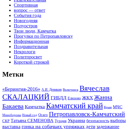
Спортивная
вопрос — ответ
События года
Новогодняя
Полуостров
Твои люди, Камчатка
Прогулки по Петропавловску
Информационная
Поздравительная
Некрологи
Политпросвет
Короткой строкой
Метки
Вячеслав
«Берингия-2016»
А.И. Деникин
Вилючинск
СКАЛАЦКИЙ
Жанна
ГИБДД
ЖКХ
Елизово
Камчатский край
Бакаева
Камчатка
МЧС
Крым
Петропавловск-Камчатский
Осаго
Минобороны
Новый год
Украина
Татьяна СЕМЕНОВА
выборы
безопасность
СКР
Турция
гонка на собачьих упряжках
дети
выставка
задержание