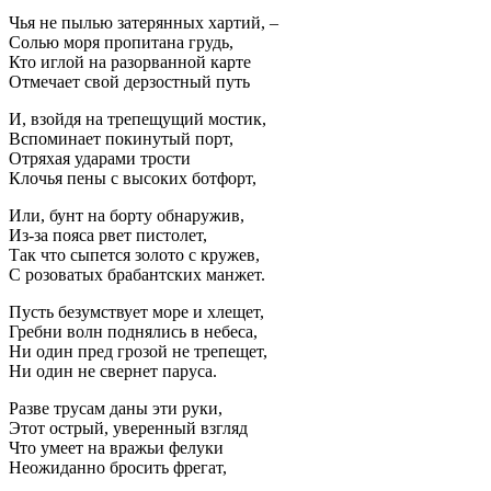
Чья не пылью затерянных хартий, –
Солью моря пропитана грудь,
Кто иглой на разорванной карте
Отмечает свой дерзостный путь
И, взойдя на трепещущий мостик,
Вспоминает покинутый порт,
Отряхая ударами трости
Клочья пены с высоких ботфорт,
Или, бунт на борту обнаружив,
Из-за пояса рвет пистолет,
Так что сыпется золото с кружев,
С розоватых брабантских манжет.
Пусть безумствует море и хлещет,
Гребни волн поднялись в небеса,
Ни один пред грозой не трепещет,
Ни один не свернет паруса.
Разве трусам даны эти руки,
Этот острый, уверенный взгляд
Что умеет на вражьи фелуки
Неожиданно бросить фрегат,