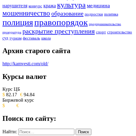
культура
медицина
нарушителя
кража
конкурс
мошенничество
образование
подростки
политика
правопорядок
полиция
предпринимательство
раскрытие преступления
спорт
строительство
прокуратура
суд
туризм
фестиваль
школа
Архив старого сайта
http://kamvesti.com/old/
Курсы валют
ОБЩЕСТВЕННО-ПОЛИТИЧЕСКОЕ
ИЗДАНИЕ КАМЧАТСКОГО КРАЯ.
Курс ЦБ
$
82.17
€
94.84
Биржевой курс
$
€
Поиск по сайту:
Найти: