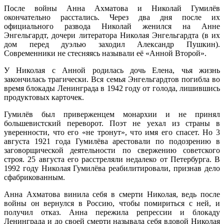
После войны Анна Ахматова и Николай Гумилёв
окончательно расстались. Через два дня после их
официального развода Николай женился на Анне
Энгельгардт, дочери литератора Николая Энгельгардта (в их
дом перед дуэлью заходил Александр Пушкин).
Современники не стесняясь называли её «Анной Второй».
У Николая с Анной родилась дочь Елена, чья жизнь
закончилась трагически. Вся семья Энгельгардтов погибла во
время блокады Ленинграда в 1942 году от голода, лишившись
продуктовых карточек.
Гумилёв был приверженцем монархии и не принял
большевистский переворот. Поэт не уехал из страны в
уверенности, что его «не тронут», что имя его спасет. Но 3
августа 1921 года Гумилёва арестовали по подозрению в
заговорщической деятельности по свержению советского
строя. 25 августа его расстреляли недалеко от Петербурга. В
1992 году Николая Гумилёва реабилитировали, признав дело
сфабрикованным.
Анна Ахматова винила себя в смерти Николая, ведь после
войны он вернулся в Россию, чтобы помириться с ней, и
получил отказ. Анна пережила репрессии и блокаду
Ленинграда и до своей смерти называла себя вдовой Николая