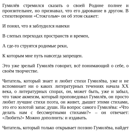
Гумилёв стремился сказать о своей Родине полнее и
пронзительнее, но признавал, что его дарование в другом. В
стихотворении «Стокгольм» он об этом скажет:
И понял, что я заблудился навеки
В слепых переходах пространств и времен,
А где-то струятся родимые реки,
К которым мне путь навсегда запрещен.
Это уже зрелый Гумилёв говорит, всё понимающий о себе, о
своём творчестве.
Читатель, который знает и любит стихи Гумилёва, уже и не
вспоминает ни о каких литературных течениях начала XX
века, о литературных спорах, он, может быть, уже и забыл,
что такое акмеизм, который проповедовал Гумилёв, он просто
любит лучшие стихи поэта, он живет, дышит этими стихами,
это его золотой запас души. На вопрос самого Гумилёва: «Что
делать нам с бессмертными стихами?» – он отвечает:
«Любить!» Можно дополнить: и издавать.
Читатель, который только открывает поэзию Гумилёва, найдет