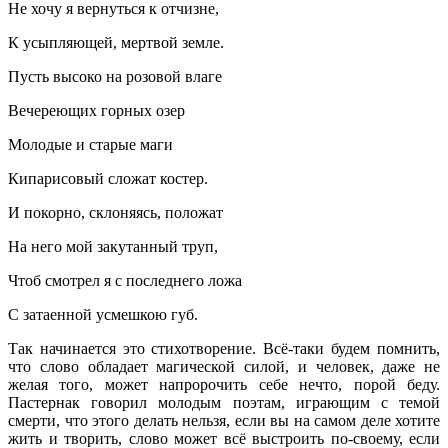
Не хочу я вернуться к отчизне,
К усыпляющей, мертвой земле.
Пусть высоко на розовой влаге
Вечереющих горных озер
Молодые и старые маги
Кипарисовый сложат костер.
И покорно, склоняясь, положат
На него мой закутанный труп,
Чтоб смотрел я с последнего ложа
С затаенной усмешкою губ.
Так начинается это стихотворение. Всё-таки будем помнить,
что слово обладает магической силой, и человек, даже не
желая того, может напророчить себе нечто, порой беду.
Пастернак говорил молодым поэтам, играющим с темой
смерти, что этого делать нельзя, если вы на самом деле хотите
жить и творить, слово может всё выстроить по-своему, если