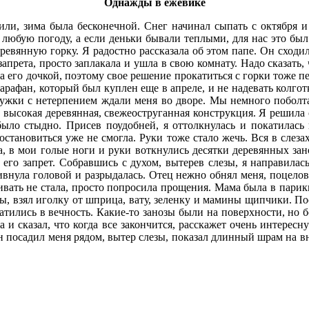
Однажды в ежевике
или, зима была бесконечной. Снег начинал сыпать с октября и
в любую погоду, а если деньки бывали теплыми, для нас это бы
ревянную горку. Я радостно рассказала об этом папе. Он сходил 
запрета, просто заплакала и ушла в свою комнату. Надо сказать
а его дочкой, поэтому свое решение прокатиться с горки тоже 
арафан, который был куплен еще в апреле, и не надевать колгот
ружки с нетерпением ждали меня во дворе. Мы немного поболт
высокая деревянная, свежеоструганная конструкция. Я решила с
было стыдно. Присев поудобней, я оттолкнулась и покатилась
 остановиться уже не смогла. Руки тоже стало жечь. Вся в слез
ла, в мои голые ноги и руки воткнулись десятки деревянных зан
 его запрет. Собравшись с духом, вытерев слезы, я направилас
ивнула головой и разрыдалась. Отец нежно обнял меня, поцелова
ашивать не стала, просто попросила прощения. Мама была в пари
ы, взял иголку от шприца, вату, зеленку и мамины щипчики. Пос
ратились в вечность. Какие-то занозы были на поверхности, но 
и сказал, что когда все закончится, расскажет очень интересн
 посадил меня рядом, вытер слезы, показал длинный шрам на вн