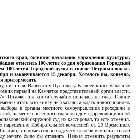
тского края, бывший начальник управления культуры,
шно отметить 100-летие со дня образования Городской
ем 100-летия Городской думы в городе Петропавловске-
ря и заканчиваются 15 декабря. Хотелось бы, конечно,
мя притормозить.
еду, писателю Валентину Пустовиту. В своей книге «Гласные
 возник первый на Камчатке представительный орган власти.
. Похоже, эта книга случайно попалась на глаза Галине
емени читать всю книгу не хватало, а ждать нового юбилея,
 выборы в органы местного самоуправления проходили в
инской, на месте снесенного главного дома дореволюционной
опавловский окружной суд их кассировал, то есть отменил.
по нарушению Избирательной комиссией ст. 20 Временных
 Полагаю, что комиссия по подсчету голосов исполнила свою
у нечего было бы отменять. Нельзя отменить результаты