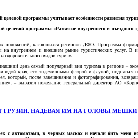
й целевой программы учитывает особенности развития туриз
 целевой программы «Развитие внутреннего и въездного т
ых положений, касающихся регионов ДФО. Программа формир
ы на внутреннем и внешнем рынке туристических услуг. В и
о-оздоровительного видов туризма.
одняшний день самый популярный вид туризма в регионе – эко
природой края, его эндемичными флорой и фауной, подняться н
фея, который, после взвешивания и фотографирования, возвра
жение», – выразил пожелание генеральный директор АО «Кор
Т ГРУЗИН, НАДЕВАЯ ИМ НА ГОЛОВЫ МЕШКИ
ек с автоматами, в черных масках и начали бить меня но