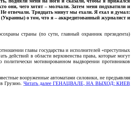
ть, подняли меня на ноги и сказали, чтобы я прижался
то они, чего хотят – молчали. Затем меня подхватили и
 Не отвечали. Тридцать минут мы ехали. Я ехал и думал:
(Украины) о том, что я – аккредитованный журналист и
сохраны страны (по сути, главный охранник президента)
отношении главы государства и исполнителей «преступных
ать действий в области верховенства права, которые могут
т о политически мотивированном выдворении противников
звестные вооруженные автоматами силовики, не предъявляя
 в Грузию.
Читать далее
ГЕНАЦВАЛЕ, НА ВЫХОД: КИЕВ