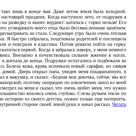
 таял лишь в конце мая. Даже летом земля была холодной.
л настоящий праздник. Когда наступило лето, от подружек я
на разведку и вынес вердикт: кататься с горки нельзя! Его
, что уговаривать моего отца было бессмысленным занятием.
пересматривать не стала. Следующее утро было очень теплым
ки. Я быстро собралась, поцеловала родителей и поспешила
али и поиграли в классики. Потом решили пойти на горку.
катиться первой. Когда я забралась наверх, у меня немного
 вниз. Внезапно я почувствовала сильное жжение в ногах.
ах я доехала до конца. Подружки испугались и подбежали ко
оз. Болела кожа, кровь испачкала новый сарафан, но самым
ь домой. Дверь открыл папа, увидев меня поцарапанную, в
л в макушку, и сказал: «Бедная моя девочка, сейчас мы все
кмахерской, поэтому операцию по извлечению заноз из моей
мотрел на меня и сказал, что очень любит меня, что нужно
большинство впились очень глубоко. Слезы ручьем текли по
ую историю из своего детства, нужно только еще потерпеть.
утренней стороне своей левой руки и начал рассказ.
Читать