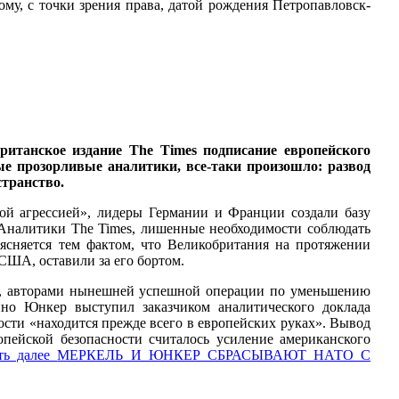
ому, с точки зрения права, датой рождения Петропавловск-
итанское издание The Times подписание европейского
ые прозорливые аналитики, все-таки произошло: развод
странство.
ой агрессией», лидеры Германии и Франции создали базу
 Аналитики The Times, лишенные необходимости соблюдать
ясняется тем фактом, что Великобритания на протяжении
США, оставили за его бортом.
лет, авторами нынешней успешной операции по уменьшению
о Юнкер выступил заказчиком аналитического доклада
сти «находится прежде всего в европейских руках». Вывод
пейской безопасности считалось усиление американского
ть далее
МЕРКЕЛЬ И ЮНКЕР СБРАСЫВАЮТ НАТО С