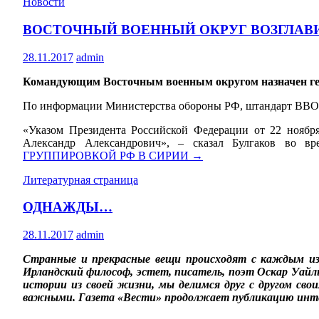
Новости
ВОСТОЧНЫЙ ВОЕННЫЙ ОКРУГ ВОЗГЛАВИ
28.11.2017
admin
Командующим Восточным военным округом назначен гене
По информации Министерства обороны РФ, штандарт ВВО А
«Указом Президента Российской Федерации от 22 ноябр
Александр Александрович», – сказал Булгаков во в
ГРУППИРОВКОЙ РФ В СИРИИ
→
Литературная страница
ОДНАЖДЫ…
28.11.2017
admin
Странные и прекрасные вещи происходят с каждым из 
Ирландский философ, эстет, писатель, поэт Оскар Уайл
истории из своей жизни, мы делимся друг с другом с
важными. Газета «Вести» продолжает публикацию инт