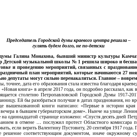
Председатель Городской думы краевого центра решила –
гулять будем долго, не по-детски
ой думы Галина Монахова, бывший министр культуры Камча
 Детской музыкальной школы № 1 решила широко и бесшаба
овке и проведению мероприятий, связанных с праздновани
праздничный план мероприятий, которые начинаются 27 нояб
ьно депутаты могут сильно перенакалиться. Главное – вовре
, точнее, дата его образования стала известна благодаря краев
«Новая книга» в апреле 2017 года, он подробно рассказал, как
ящается столетию Петропавловской Городской Думы 1917-2017»
нницу. Ей бы разобраться получше в датах празднования, но вр
ице вышеназванной книги написано: «Первые в истории края
яти вечера в бывшем губернаторском доме». Нынче на улице Лен
на одиннадцатой странице изложено: «Спустя десять дней Петр
нованием в отмене … послужил протест Областного комиссара 
овать, если верить Валентину Пустовиту, 20 сентября 1917 года.
е решение соответствующим документом, иначе окружному суд