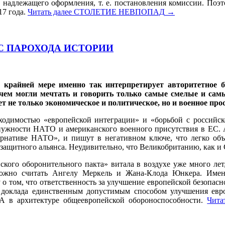
з надлежащего оформления, т. е. постановления комиссии. Поэт
17 года.
Читать далее
СТОЛЕТИЕ НЕВПОПАД
→
С ПАРОХОДА ИСТОРИИ
крайней мере именно так интерпретирует авторитетное бр
о чем могли мечтать и говорить только самые смелые и сам
 не только экономическое и политическое, но и военное про
ходимостью «европейской интеграции» и «борьбой с российск
енужности НАТО и американского военного присутствия в ЕС.
рнативе НАТО», и пишут в негативном ключе, что легко объ
 защитного альянса. Неудивительно, что Великобританию, как и 
йского оборонительного пакта» витала в воздухе уже много 
ожно считать Ангелу Меркель и Жана-Клода Юнкера. Именн
 том, что ответственность за улучшение европейской безопасно
о доклада единственным допустимым способом улучшения евро
 в архитектуре общеевропейской обороноспособности.
Чита