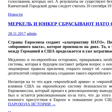
голосования, которых нет. А результаты не существуют бе
Камчатской Городской думы следует считать 10 сентября 19
Новости
МЕРКЕЛЬ И ЮНКЕР СБРАСЫВАЮТ НАТО 
28.11.2017
admin
Страны Евросоюза создают «альтернативу НАТО». По 
«оборонного пакта», которое произошло на днях. То, 
между Германией и США продолжается и уже затрагивает
Медленно и по-европейски осторожно, прикрываясь необ
системы, которая в будущем поставит ребром вопрос о н
лицемерные правила приличия, открыто пишут об «альте
десятилетий сопротивлялась созданию такого европейского
Несмотря на то что идея «европейской армии» и «европе
влияния США на европейскую систему безопасности м
Еврокомиссии, который пришел к революционному выводу о
был и остается революционным из-за того, что до этог
военного присутствия в Европе и повышение роли США
ПАРОХОДА ИСТОРИИ
→