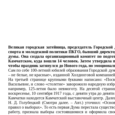
Великая городская затейница, председатель Городск
спорта и молодежной политики ПКГО, бывший директор
думы. Она создала организационный комитет по подгот
Камчатском, куда вошли 14 человек. Затем утвердила 
чтобы праздник затянулся до Нового года, но эмоционал
Сам по себе 100-летний юбилей образования Городской думы
– не белые, не красные», изданной Холдинговой компанией 
На третьей странице крупными буквами написано: «Посв
Васильевне, и слово «столетие» заворожило народную избра
например, 125-летия было невмоготу. На десятой стран
воскресенье, 10 сентября 1917 года, с девяти утра до дев
Камчатки находится Камчатский выставочный центр. Далее 
Н. Д. Голубецкий (Смотри далее. – Авт.) уточнил: «Ос
правил о выборах». То есть первая Дума перестала существ
работу, признала выборы состоявшимися и оформила сво