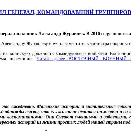
Л ГЕНЕРАЛ, КОМАНДОВАВШИЙ ГРУППИРОВ
рал-полковник Александр Журавлев. В 2016 году он возгла
лександру Журавлеву вручил заместитель министра обороны г
я на воинскую должность командующего войсками Восточного
ремя церемонии.
Читать далее
ВОСТОЧНЫЙ ВОЕННЫЙ О
нас ежедневно. Маленькие истории и значительные событ
ьд однажды сказал, что «…жизнь не делится на мелочи и ва
воими воспоминаниями. Они бывают смешными и забавными, 
ересных историй из жизни простых людей нашей страны по