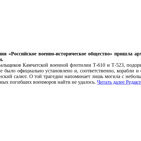
ения «Российское военно-историческое общество» пришла 
и.
ральщиков Камчатской военной флотилии Т-610 и Т-523, подорв
е было официально установлено и, соответственно, корабли и с
инский салют. О той трагедии напоминает лишь могила с небо
ных погибших военморов найти не удалось.
Читать далее
Редакт