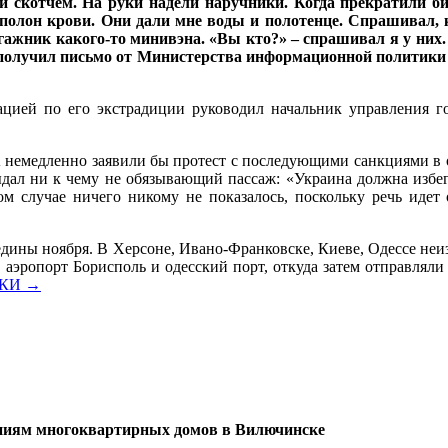
скотчем. На руки надели наручники. Когда прекратили би
 полон крови. Они дали мне воды и полотенце. Спрашивал, к
гажник какого-то минивэна. «Вы кто?» – спрашивал я у них.
 получил письмо от Министерства информационной политики 
цией по его экстрадиции руководил начальник управления го
немедленно заявили бы протест с последующими санкциями в 
ыдал ни к чему не обязывающий пассаж: «Украина должна избег
ом случае ничего никому не показалось, поскольку речь иде
едины ноября. В Херсоне, Ивано-Франковске, Киеве, Одессе неи
 аэропорт Борисполь и одесский порт, откуда затем отправляли
ШКИ
→
ниям многоквартирных домов в
Вилючинске