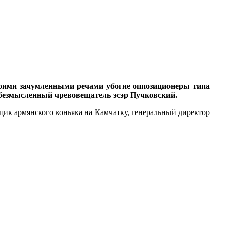
воими зачумленными речами убогие оппозиционеры типа
обезмысленный чревовещатель эсэр Пучковский.
щик армянского коньяка на Камчатку, генеральный директор