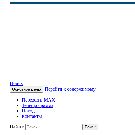
Поиск
Перейти к содержимому
Основное меню
КАМЧАТСКОЕ ИНФОРМАЦ
Переход в MAX
Телепрограмма
Погода
Контакты
Найти: