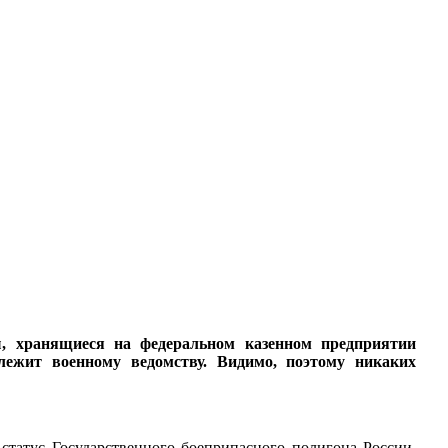
ы, хранящиеся на федеральном казенном предприятии
ежит военному ведомству. Видимо, поэтому никаких
татус Государственного боеприпасного полигона России.