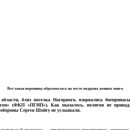
Вот такая воронища образовалась на месте подрыва донных мин-u
области, близ поселка Нагорного, взорвались боеприпас
гон» (ФКП «ПГИП»). Как оказалось, полигон не принадл
 обороны Сергея Шойгу не услышали.
тельный полигон» – стратегическое предприятие, имеющее с