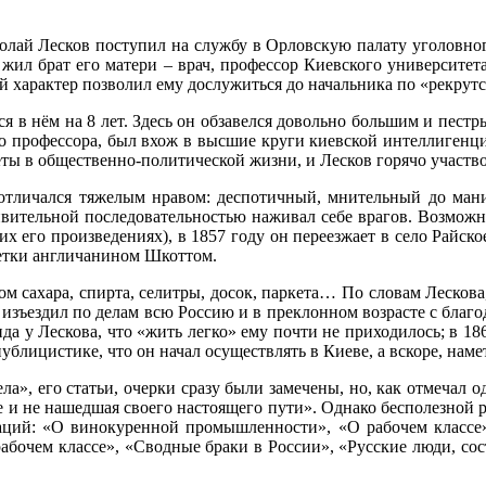
колай Лесков поступил на службу в Орловскую палату уголовного
е жил брат его матери – врач, профессор Киевского университет
й характер позволил ему дослужиться до начальника по «рекрутс
я в нём на 8 лет. Здесь он обзавелся довольно большим и пест
о профессора, был вхож в высшие круги киевской интеллигенции
еты в общественно-политической жизни, и Лесков горячо участво
 отличался тяжелым нравом: деспотичный, мнительный до ман
дивительной последовательностью наживал себе врагов. Возможн
их его произведениях), в 1857 году он переезжает в село Райск
етки англичанином Шкоттом.
м сахара, спирта, селитры, досок, паркета… По словам Лескова,
н изъездил по делам всю Россию и в преклонном возрасте с благ
ида у Лескова, что «жить легко» ему почти не приходилось; в 18
публицистике, что он начал осуществлять в Киеве, а вскоре, наме
а», его статьи, очерки сразу были замечены, но, как отмечал од
ще и не нашедшая своего настоящего пути». Однако бесполезной
аций: «О винокуренной промышленности», «О рабочем классе»
рабочем классе», «Сводные браки в России», «Русские люди, сос