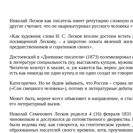
Николай Лесков как писатель имеет репутацию сложную и 
другие считают, что он окарикатуривал русского человека 
«Как художник слова Н. С. Лесков вполне достоин встать 
посвященной Лескову, – а широтою охвата явлений жизн
предшественников и соратников своих».
Достоевский в «Дневнике писателя» (1873) полемизирова
в литературе специальность (ну, выставлять купцов, мужи
Читатели хохочут и хвалят, и, уж кажется бы, верно: досло
есть как никогда ни один купец и ни один солдат не говор
Категорично. Но не будем забывать, что Россия – страна ли
(«Сон смешного человека»), потому и литературные дебаты 
Может быть, вернее всего объясняют и направление, и стил
его литературный вызов.
Николай Семенович Лесков родился 4 (16) февраля 1831
чиновником и дослужился до потомственного дворянства. В
были ведомы ему, как говорится, на генетическом уровне
образованных писателей своего времени, хотя, проучившис