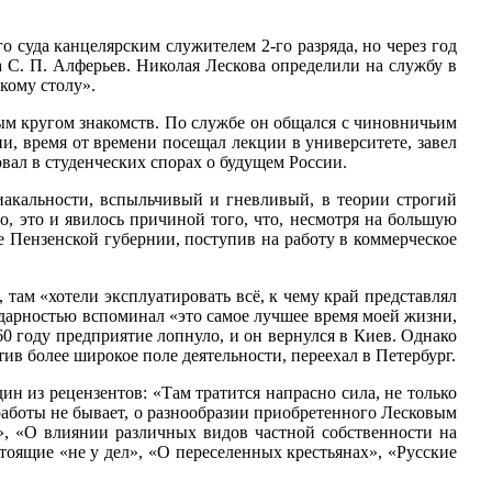
 суда канцелярским служителем 2-го разряда, но через год
а С. П. Алферьев. Николая Лескова определили на службу в
кому столу».
рым кругом знакомств. По службе он общался с чиновничьим
, время от времени посещал лекции в университете, завел
вал в студенческих спорах о будущем России.
иакальности, вспыльчивый и гневливый, в теории строгий
о, это и явилось причиной того, что, несмотря на большую
ое Пензенской губернии, поступив на работу в коммерческое
 там «хотели эксплуатировать всё, к чему край представлял
одарностью вспоминал «это самое лучшее время моей жизни,
60 году предприятие лопнуло, и он вернулся в Киев. Однако
тив более широкое поле деятельности, переехал в Петербург.
ин из рецензентов: «Там тратится напрасно сила, не только
 работы не бывает, о разнообразии приобретенного Лесковым
, «О влиянии различных видов частной собственности на
тоящие «не у дел», «О переселенных крестьянах», «Русские