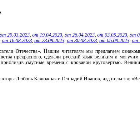
А
от 29.03.2023
,
от 19.04.2023
,
от 26.04.2023
,
от 03.05.2023
,
от 0
,
от 16.08.2023
,
от 23.08.2023
,
от 30.08.2023
,
от 05.09.2023,
от 
атели Отечества». Нашим читателям мы предлагаем ознакоми
вства прекрасного, сделали русский язык великим и могучим.
приблизив смутные времена с кровавой круговертью. Велики
авторы Любовь Калюжная и Геннадий Иванов, издательство «Веч