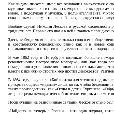
Как видим, писатель имел все основания высказаться о с
мужицки, выскочки из них и скоморохи – с выкрутасами 
мною, а подслушан у мужика, у полуинтеллигента, у кра
схваченным на лету, в толпе, на барках, в рекрутских при
Вообще случай Николая Лескова в русской словесности р
тридцати лет. Первые его шаги в ней начались с грандиозн
Здесь необходимо вставить несколько слов о его обществе
в крестьянскую революцию, равно как и в новые социа
промышленности и торговли, а улучшение жизни народа – 
В мае 1862 года в Петербурге возникли большие пожары
революционно настроенную молодежь, или, как тогда го
немедленного установления виновных и их наказания, что
власти к принятию строгих мер против демократов. Разгне
В 1864 году в журнале «Библиотека для чтения» под имен
прикрывающиеся «идеями» лишь затем, чтобы бездельничат
таких произведениях, как «Отцы и дети» Тургенева, «Обр
лица из среды демократической интеллигенции, а также из
Посягнувший на разночинные святыни Лесков огульно был з
«Найдется ли теперь в России… хоть один журнал, котор