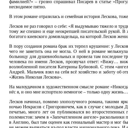
фамилией?» – грозно спрашивал Писарев в статье «Прогул
несводимое пятно.
В этом романе отразилась и семейная история Лескова, тож
Лесков не раз говорил о себе: «Я выдумываю тяжело и труд
тому же спешно и еще неокрепшей писательской рукой. В же
богатого киевского домовладельца, на которой Лесков женил
В пору создания романа брак их терпел крушение: у Леско
чего не заметить она не могла. О ней в романе мелькнула
больницу для душевнобольных и провела там последние трид
человека по имени Лесков, прозвучал ответ: «Вижу… виж
возлюбленной писателя Катерины Бубновой. С этим «ангело
Андрей. Мальчик взял на себя всё хозяйство и заботу об 
«Жизнь Николая Лескова».
На малоудачном в художественном смысле романе «Никогда
нёс я, и оно мне испортило немногое – только одну жизнь…
Лесков начинал, помимо злополучного романа, такими ярк
ночью Некрасов с Григоровичем, как в случае с молодым 
печатью, много лет он публиковался во второстепенных 
полемистов: зачем в «Запечатленном ангеле» раскольники
в Англию, был там оценен как гениальный мастер и мог бы 
не можем вырваться из-под власти национального рока. И