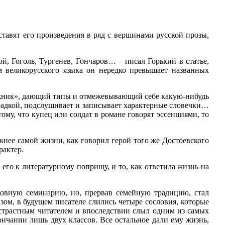
тавят его произведения в ряд с вершинами русской прозы,
й, Гоголь, Тургенев, Гончаров… – писал Горький в статье,
 великорусского языка он нередко превышает названных
ожник», дающий типы и отмежевывающий себе какую-нибудь
традкой, подслушивает и записывает характерные словечки…
тому, что купец или солдат в романе говорят эссенциями, то
важнее самой жизни, как говорил герой того же Достоевского
рактер.
 его к литературному поприщу, и то, как ответила жизнь на
ховную семинарию, но, прервав семейную традицию, стал
зом, в будущем писателе слились четыре сословия, которые
 страстным читателем и впоследствии слыл одним из самых
ончании лишь двух классов. Все остальное дали ему жизнь,