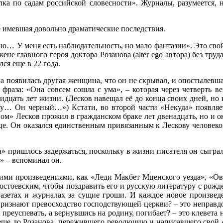
ка по садам российской словесности». Журналы, разумеется, 
е имевшая довольно драматические последствия.
но… У меня есть наблюдательность, но мало фантазии». Это свойс
не главного героя доктора Розанова (alter ego автора) без тру
ся еще в 22 года.
ва появилась другая женщина, что он не скрывал, и опостылевша
 фраза: «Она совсем сошла с ума», – которая через четверть 
цать лет жизни. (Лесков навещал её до конца своих дней, но к
у… Он черный…») Кстати, во второй части «Некуда» появляет
м» Лесков прожил в гражданском браке лет двенадцать, но и о
отце. Он оказался единственным привязанным к Лескову челове
» пришлось задержаться, поскольку в жизни писателя он сыграл
» – вспоминал он.
ими произведениями, как «Леди Макбет Мценского уезда», «Ов
Достоевским, чтобы поздравить его и русскую литературу с рож
газетах и журналах за сущие гроши. И каждое новое произве
 признают превосходство господствующей церкви? – это неправ
преуспевать, а вернувшись на родину, погибает? – это клевета
 еще до Розанова, пережившего революцию и написавшего свой