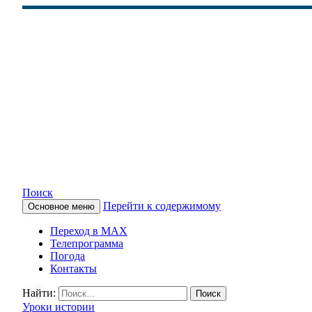
Поиск
Перейти к содержимому
Основное меню
КАМЧАТСКОЕ ИНФОРМАЦ
Переход в MAX
Телепрограмма
Погода
Контакты
Найти:
Уроки истории