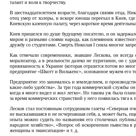
талант и воля к творчеству.
В шестнадцатилетнем возрасте, благодаря связям отца, Ни
отец умер от холеры, и вскоре юноша переехал в Киев, гд
Киевскую казенную палату, через короткое время деятельны
Киев пришелся по душе будущему писателю, и он задержалс
миром и разными слоями народа, как племянник известног
дружбу со студентами. Смерть Николая I сняла многие запр
Как отмечали современники, знавшие Лескова, он всегда
морализатор, а в реальности далеко не пуританин, он с у
привязанность к Украине (которая отразится потом во мног
предприятие «Шкотт и Вилькенс», основанное мужем его т
Предприятие это занималось и земледелием, и производство
какие-либо удобства». За три года коммерческой службы о
когда я много видел и жил легко». Но такова уж была план
за время коммерческих странствий у него появилась тяга к 
Лесков стал постоянным сотрудником газеты «Северная пчел
не высказавшаяся и не исчерпавшая себя, а, может быть, е
опыта можно судить по названиям его столичных публик
народное хозяйство», «Вопрос об искоренении пьянства в 
женщины и эмансипация» и т. д.