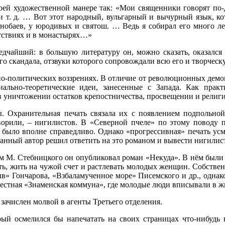
воей художественной манере так: «Мои священники говорят по
и т. д. … Вот этот народный, вульгарный и вычурный язык, к
снобаев, у юродивых и святош. … Ведь я собирал его много л
сутствиях и в монастырях…»
едчайший: в большую литературу он, можно сказать, оказался 
ого скандала, отзвуки которого сопровождали всю его и творчес
нно-политических воззрениях. В отличие от революционных демок
льно-теоретические идеи, занесенные с Запада. Как прак
в уничтожении остатков крепостничества, просвещении и религ
. Охранительная печать связала их с появлением подпольно
ворили, – нигилистов. В «Северной пчеле» по этому поводу п
 было вполне справедливо. Однако «прогрессивная» печать усм
ванный автор решил ответить на это романом и вывести нигилист
ем М. Стебницкого он опубликовал роман «Некуда». В нём был
ь, жить на чужой счет и растлевать молодых женщин. Собствен
ыв» Гончарова, «Взбаламученное море» Писемского и др., однак
вестная «Знаменская коммуна», где молодые люди вписывали в ж
ачислен молвой в агенты Третьего отделения.
ый осмелился бы напечатать на своих страницах что-нибудь 