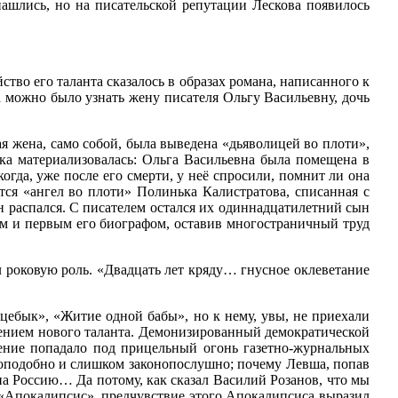
нашлись, но на писательской репутации Лескова появилось
тво его таланта сказалось в образах романа, написанного к
да можно было узнать жену писателя Ольгу Васильевну, дочь
я жена, само собой, была выведена «дьяволицей во плоти»,
века материализовалась: Ольга Васильевна была помещена в
огда, уже после его смерти, у неё спросили, помнит ли она
ся «ангел во плоти» Полинька Калистратова, списанная с
н распался. С писателем остался их одиннадцатилетний сын
ком и первым его биографом, оставив многостраничный труд
 роковую роль. «Двадцать лет кряду… гнусное оклеветание
цебык», «Житие одной бабы», но к нему, увы, не приехали
дением нового таланта. Демонизированный демократической
дение попадало под прицельный огонь газетно-журнальных
доподобно и слишком законопослушно; почему Левша, попав
 на Россию… Да потому, как сказал Василий Розанов, что мы
 «Апокалипсис», предчувствие этого Апокалипсиса выразил