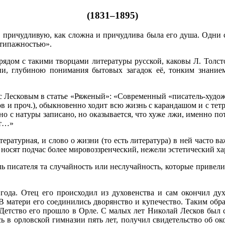
(1831–1895)
причудливую, как сложна и причудлива была его душа. Одни с
«типажностью».
рядом с такими творцами литературы русской, каковы Л. Толсто
и, глубиною понимания бытовых загадок её, тонким знанием
л с Лесковым в статье «Ряженый»: «Современный «писатель-худ
ков и проч.), обыкновенно ходит всю жизнь с карандашом и с те
вно с натуры записано, но оказывается, что хуже лжи, именно по
ит…»
тературная, и слово о жизни (то есть литература) в ней часто 
носят подчас более мировоззренческий, нежели эстетический ха
ь писателя та случайность или неслучайность, которые привели
 года. Отец его происходил из духовенства и сам окончил ду
 матери его соединились дворянство и купечество. Таким обра
. Детство его прошло в Орле. С малых лет Николай Лесков был
ь в орловской гимназии пять лет, получил свидетельство об ок