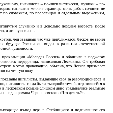
-духовному, нигилисты – по-нигилистически, мужики – по-
оторым написаны многие страницы моих работ, сочинен не
ет по словечкам, по пословицам и отдельным выражениям,
втянутым случайно и в довольно позднем возрасте, после
кую, и личную жизнь.
ратов, чей звездный час уже приближался, Лесков не верил
тик будущее России он видел в развитии отечественной
иозной гуманности.
й прокламации «Молодая Россия» и обвинила в поджогах
оявилась передовица, написанная Лесковым. Он требовал
отрела в этом провокацию, объявив, что Лесков призывает
ов на чистую воду.
и показаны нигилисты, выдающие себя за революционеров и
но, нигилисты тогда были «модной» темой, отразившейся в
о в лесковском романе слишком явно угадывались реальные
изнь идеи романа Чернышевского «Что делать?».
выходящее из-под пера г. Стебницкого и подписанное его