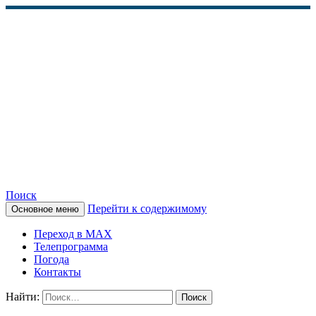
Поиск
Перейти к содержимому
Основное меню
КАМЧАТСКОЕ
Переход в MAX
ИНФОРМАЦИОННОЕ
Телепрограмма
Погода
АГЕНТСТВО (КИА
Контакты
«ВЕСТИ»)
Найти: