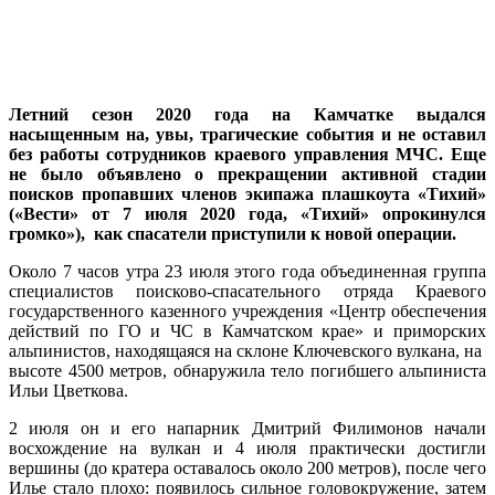
Летний сезон 2020 года на Камчатке выдался
насыщенным на, увы, трагические события и не оставил
без работы сотрудников краевого управления МЧС. Еще
не было объявлено о прекращении активной стадии
поисков пропавших членов экипажа плашкоута «Тихий»
(«Вести» от 7 июля 2020 года, «Тихий» опрокинулся
громко»), как спасатели приступили к новой операции.
Около 7 часов утра 23 июля этого года объединенная группа
специалистов поисково-спасательного отряда Краевого
государственного казенного учреждения «Центр обеспечения
действий по ГО и ЧС в Камчатском крае» и приморских
альпинистов, находящаяся на склоне Ключевского вулкана, на
высоте 4500 метров, обнаружила тело погибшего альпиниста
Ильи Цветкова.
2 июля он и его напарник Дмитрий Филимонов начали
восхождение на вулкан и 4 июля практически достигли
вершины (до кратера оставалось около 200 метров), после чего
Илье стало плохо: появилось сильное головокружение, затем