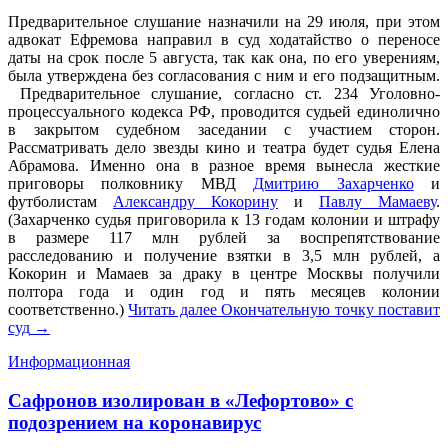
Предварительное слушание назначили на 29 июля, при этом
адвокат Ефремова направил в суд ходатайство о переносе
даты на срок после 5 августа, так как она, по его уверениям,
была утверждена без согласования с ним и его подзащитным.
Предварительное слушание, согласно ст. 234 Уголовно-
процессуального кодекса РФ, проводится судьей единолично
в закрытом судебном заседании с участием сторон.
Рассматривать дело звезды кино и театра будет судья Елена
Абрамова. Именно она в разное время вынесла жесткие
приговоры полковнику МВД
Дмитрию Захарченко
и
футболистам
Александру Кокорину
и
Павлу Мамаеву
.
(Захарченко судья приговорила к 13 годам колонии и штрафу
в размере 117 млн рублей за воспрепятствование
расследованию и получение взятки в 3,5 млн рублей, а
Кокорин и Мамаев за драку в центре Москвы получили
полтора года и один год и пять месяцев колонии
соответственно.)
Читать далее
Окончательную точку поставит
суд
→
Информационная
Сафронов изолирован в «Лефортово» с
подозрением на коронавирус