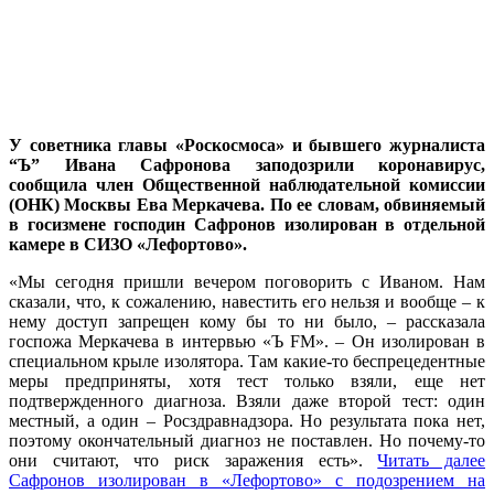
У советника главы «Роскосмоса» и бывшего журналиста
“Ъ” Ивана Сафронова заподозрили коронавирус,
сообщила член Общественной наблюдательной комиссии
(ОНК) Москвы Ева Меркачева. По ее словам, обвиняемый
в госизмене господин Сафронов изолирован в отдельной
камере в СИЗО «Лефортово».
«Мы сегодня пришли вечером поговорить с Иваном. Нам
сказали, что, к сожалению, навестить его нельзя и вообще – к
нему доступ запрещен кому бы то ни было, – рассказала
госпожа Меркачева в интервью «Ъ FM». – Он изолирован в
специальном крыле изолятора. Там какие-то беспрецедентные
меры предприняты, хотя тест только взяли, еще нет
подтвержденного диагноза. Взяли даже второй тест: один
местный, а один – Росздравнадзора. Но результата пока нет,
поэтому окончательный диагноз не поставлен. Но почему-то
они считают, что риск заражения есть».
Читать далее
Сафронов изолирован в «Лефортово» с подозрением на