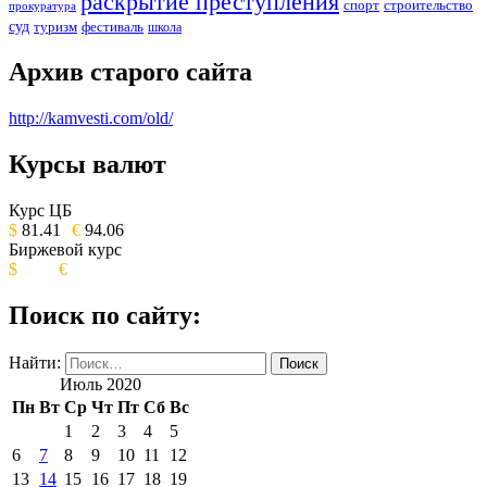
раскрытие преступления
спорт
строительство
прокуратура
суд
туризм
фестиваль
школа
Архив старого сайта
http://kamvesti.com/old/
Курсы валют
ОБЩЕСТВЕННО-ПОЛИТИЧЕСКОЕ
ИЗДАНИЕ КАМЧАТСКОГО КРАЯ.
Курс ЦБ
$
81.41
€
94.06
Биржевой курс
$
€
Поиск по сайту:
Найти:
Июль 2020
Пн
Вт
Ср
Чт
Пт
Сб
Вс
1
2
3
4
5
6
7
8
9
10
11
12
13
14
15
16
17
18
19