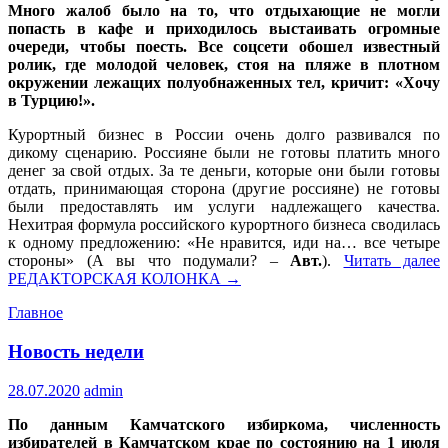
Много жалоб было на то, что отдыхающие не могли
попасть в кафе и приходилось выстаивать огромные
очереди, чтобы поесть. Все соцсети обошел известный
ролик, где молодой человек, стоя на пляже в плотном
окружении лежащих полуобнаженных тел, кричит: «Хочу
в Турцию!».
Курортный бизнес в России очень долго развивался по
дикому сценарию. Россияне были не готовы платить много
денег за свой отдых. За те деньги, которые они были готовы
отдать, принимающая сторона (другие россияне) не готовы
были предоставлять им услуги надлежащего качества.
Нехитрая формула российского курортного бизнеса сводилась
к одному предложению: «Не нравится, иди на… все четыре
стороны» (А вы что подумали? –
Авт.
).
Читать далее
РЕДАКТОРСКАЯ КОЛОНКА
→
Главное
Новость недели
28.07.2020
admin
По данным Камчатского избиркома, численность
избирателей в Камчатском крае по состоянию на 1 июля