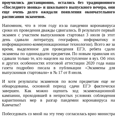
проучились дистанционно, остались без традиционного
«Последнего звонка» и школьного выпускного вечера, они
еще очень долго ожидали появления окончательного
расписания экзаменов.
Напомним, что в этом году из-за пандемии коронавируса
сроки их проведения дважды сдвигались. В результате первый
экзамен с участием выпускников стартовал 3 июля (в этот
день сдавали литературу, географию, информатику и
информационно-коммуникационные технологии). Всего же за
время, выделенное для проведения ЕГЭ, ребята сдали
экзамены по одиннадцати предметам. По новым правилам их
сдавали только те, кто нацелен на поступление в вуз. Об этих
и других особенностях итоговой аттестации 2020 года наша
газета подробно писала в публикации «Экзамены для
выпускников стартовали» в № 17 от 8 июля.
И хотя результаты экзаменов по всем предметам еще не
обнародованы, основной период сдачи ЕГЭ фактически
завершен. Как можно оценить ход экзаменационной
кампании, проходившей в непростых условиях соблюдения
карантинных мер в разгар пандемии коронавируса на
Камчатке?
Побеседовать со мной на эту тему согласилась врио министра