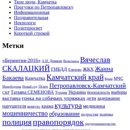
Твои люди, Камчатка
Прогулки по Петропавловску
Информационная
Поздравительная
Некрологи
Политпросвет
Короткой строкой
Метки
Вячеслав
«Берингия-2016»
А.И. Деникин
Вилючинск
СКАЛАЦКИЙ
Жанна
ГИБДД
ЖКХ
Елизово
Камчатский край
Бакаева
Камчатка
МЧС
Крым
Петропавловск-Камчатский
Осаго
Минобороны
Новый год
Украина
Татьяна СЕМЕНОВА
выборы
безопасность
СКР
Турция
гонка на собачьих упряжках
дети
выставка
задержание
культура
медицина
нарушителя
кража
конкурс
мошенничество
образование
подростки
политика
правопорядок
полиция
предпринимательство