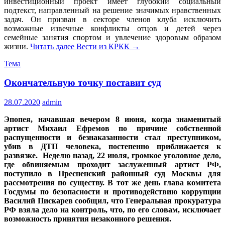
инвестиционный проект имеет глубокий социальный
подтекст, направленный на решение значимых нравственных
задач. Он призван в секторе членов клуба исключить
возможные извечные конфликты отцов и детей через
семейные занятия спортом и увлечение здоровым образом
жизни.
Читать далее
Вести из КРКК
→
Тема
Окончательную точку поставит суд
28.07.2020
admin
Эпопея, начавшая вечером 8 июня, когда знаменитый
артист Михаил Ефремов по причине собственной
распущенности и безнаказанности стал преступником,
убив в ДТП человека, постепенно приближается к
развязке. Неделю назад, 22 июля, громкое уголовное дело,
где обвиняемым проходит заслуженный артист РФ,
поступило в Пресненский районный суд Москвы для
рассмотрения по существу. В тот же день глава комитета
Госдумы по безопасности и противодействию коррупции
Василий Пискарев сообщил, что Генеральная прокуратура
РФ взяла дело на контроль, что, по его словам, исключает
возможность принятия незаконного решения.