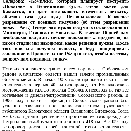
Солодова: «Комплекс, который планирует построить
«Новатэк» в Бечевинской бухте, очень важен для
Камчатки, он даст возможность возместить нехватку
объемов газа для нужд Петропавловска. Ключевое
разрешение от военных получено (об этом разрешении
ниже. – Авт.) Теперь нам нужно получить согласования от
Минэнерго, Газпрома и Новатэка. В течение 10 дней нам
необходимо получить четкое понимание – предметно, на
какой стадии мы находимся, какие решения нужны. После
того как мы получим ясность, я буду инициировать
совещание в Правительстве РФ для того, чтобы по этому
вопросу нам поставить точку».
История эта тянется давно, с тех пор как в Соболевском
районе Камчатской области нашли залежи промышленных
объемов метана. В начале 90-х годов прошлого века начали
строительство первых 40 км газопровода от Колпаковского
месторождения газа до поселка Соболево, переводя на газ все
котельные и дизельэлектростанции Соболевского района. В
1996 году проект газификации Соболевского района был
успешно завершен при непосредственном руководстве
губернатора Камчатской области Владимира Бирюкова. Тогда
же было принято решение о строительстве газопровода до
Петропавловска-Камчатского длиною в 418 км. В 2009 году
газопровод достиг своей конечной точки строительства