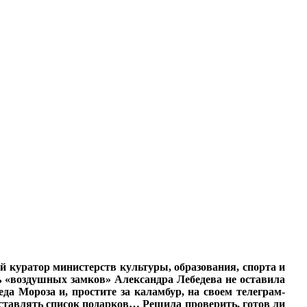
 куратор министерств культуры, образования, спорта и
ь «воздушных замков» Александра Лебедева не оставила
да Мороза и, простите за каламбур, на своем телеграм-
составлять список подарков… Решила проверить, готов ли