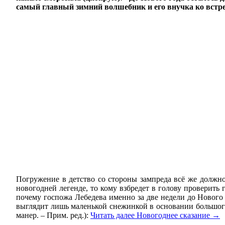
самый главный зимний волшебник и его внучка ко встре
Погружение в детство со стороны зампреда всё же должно 
новогодней легенде, то кому взбредет в голову проверит
почему госпожа Лебедева именно за две недели до Нового г
выглядит лишь маленькой снежинкой в основании большого
манер. – Прим. ред.):
Читать далее
Новогоднее сказание
→