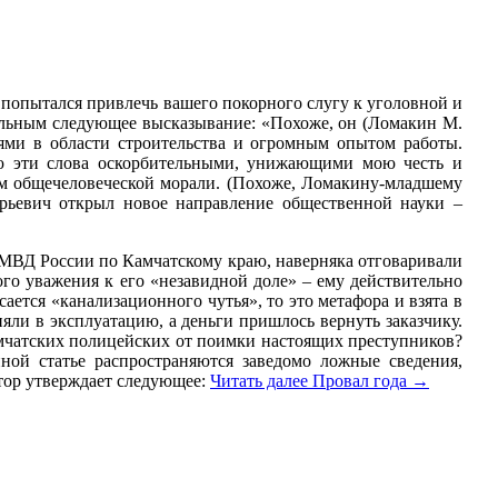
попытался привлечь вашего покорного слугу к уголовной и
тельным следующее высказывание: «Похоже, он (Ломакин М.
ми в области строительства и огромным опытом работы.
аю эти слова оскорбительными, унижающими мою честь и
м общечеловеческой морали. (Похоже, Ломакину-младшему
Юрьевич открыл новое направление общественной науки –
МВД России по Камчатскому краю, наверняка отговаривали
го уважения к его «незавидной доле» – ему действительно
ется «канализационного чутья», то это метафора и взята в
няли в эксплуатацию, а деньги пришлось вернуть заказчику.
камчатских полицейских от поимки настоящих преступников?
нной статье распространяются заведомо ложные сведения,
тор утверждает следующее:
Читать далее
Провал года
→