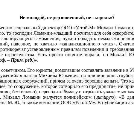
Не молодой, не дерзновенный, не «король»?
 «Вести» генеральный директор ООО «Устой-М» Михаил Ломакин 
его, то господин Ломакин-младший посчитал для себя оскорби
галопирующего самомнения, нужно обладать немалыми знания
ий, наверное, не хватило «канализационного чутья». Счит
ротиворечат установленным правилам поведения и требования
не строительства. Есть просто понятие морали, но Михаил 
оф. –
Прим. ред
.)».
советчиком. Его юристы, помогавшие составлять заявление в У
ружений» я назвал Михаила Юрьевича по причине лишь глубоко
ационных сооружений, причем за очень хорошие деньги. Что каса
чнее, то сооружение, которое сотворило его предприятие, не при
етчиво, бестолково), переводить бумагу и отрывать уважаемых 
», Михаил Ломакин жалуется полицейским (
цитирую
): «В да
ина М. Ю., а также компании ООО «Устой-М». В публикации ав