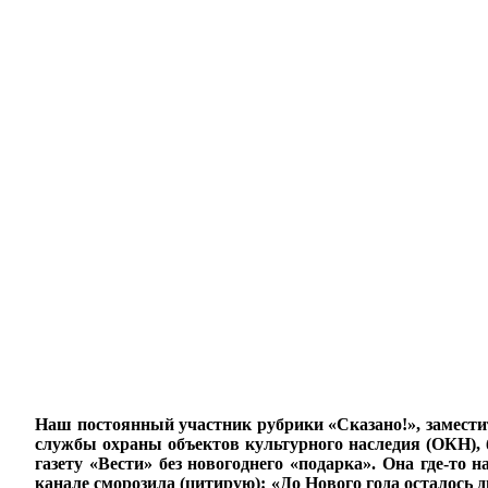
Наш постоянный участник рубрики «Сказано!», заместит
службы охраны объектов культурного наследия (ОКН), 
газету «Вести» без новогоднего «подарка». Она где-то
канале сморозила (цитирую): «До Нового года осталось 