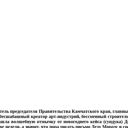
ель председателя Правительства Камчатского края, главный
бесшабашный креатор арт-индустрий, бессменный строител
 нашла волшебную отмычку от новогоднего кейса (сундука) Де
две недели, а значит, что пора писать письмо Деду Морозу и 