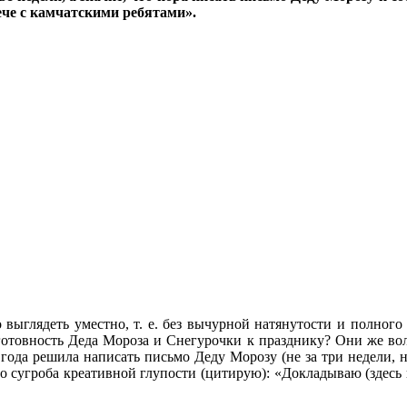
че с камчатскими ребятами».
выглядеть уместно, т. е. без вычурной натянутости и полного о
ь готовность Деда Мороза и Снегурочки к празднику? Они же во
ода решила написать письмо Деду Морозу (не за три недели, не
 сугроба креативной глупости (цитирую): «Докладываю (здесь 