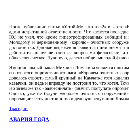
После публикации статьи «Устой-М» в отстое-2» в газете
административной ответственности. Что касается последн
Ю.) не учел, что кроме гипертрофированных амбиций и 
Молодому и дерзновенному «королю» очистных сооружен
достоинство. Данные выражения являются циничными и п
действительно лучше заняться вопросами философии, а 
общечеловеческое. Чувствую, далеко пойдет молодой филос
Эмоциональный накал Михаила Ломакина является плохим 
его от этого опрометчивого шага. «Королем очистных соо
довелось строить самый крупный на Камчатке узел канализ
кавычки, он ведь и вправду не построил то, что хотел. То
Но зачем же так «балбесничать» (значит, поступать опром
Однако, уже не будучи «королем очистных сооружений
порочащие честь, достоинство и деловую репутацию Ломак
Трагедии
АВАРИЯ ГОДА