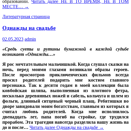
образовании.
Читать далее
НЕ В ТО ВРЕМЯ, НЕ В ТОМ
МЕСТЕ…
→
Литературная страница
Однажды на свадьбе
02.05.2023
admin
«Средь суеты и рутины бумажной в каждой судьбе
возникает «Однажды…»
Я рос мечтательным мальчишкой. Когда слушал сказки на
ночь, перед моими глазами возникали образы героев.
После просмотров приключенческих фильмов всегда
просил родителей подарить мне костюм главного
персонажа. Так к десяти годам в моей коллекции была
ковбойская шляпа, выполненная из плотного фетра,
несколько деревянных ножей и сабель, кольчуга и шлем из
фольги, длинный ситцевый черный плащ. Ребятишки во
дворе завидовали моим богатствам, главным из которых я
считал любовь родителей. Когда мне исполнилось
двенадцать лет, папа погиб на стройке, где трудился
прорабом. Эта трагедия навсегда разделила нашу жизнь на
до и после…
Читать далее
Однажды на свадьбе
→