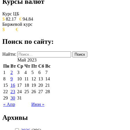
Курсы валют
ОБЩЕСТВЕННО-ПОЛИТИЧЕСКОЕ
ИЗДАНИЕ КАМЧАТСКОГО КРАЯ.
Курс ЦБ
$
82.17
€
94.84
Биржевой курс
$
€
Поиск по сайту:
Найти:
Май 2023
Пн
Вт
Ср
Чт
Пт
Сб
Вс
1
2
3
4
5
6
7
8
9
10
11
12
13
14
15
16
17
18
19
20
21
22
23
24
25
26
27
28
29
30
31
« Апр
Июн »
Архивы