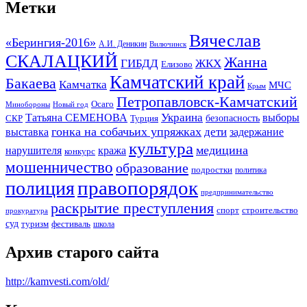
Метки
Вячеслав
«Берингия-2016»
А.И. Деникин
Вилючинск
СКАЛАЦКИЙ
Жанна
ГИБДД
ЖКХ
Елизово
Камчатский край
Бакаева
Камчатка
МЧС
Крым
Петропавловск-Камчатский
Осаго
Минобороны
Новый год
Украина
Татьяна СЕМЕНОВА
выборы
безопасность
СКР
Турция
гонка на собачьих упряжках
дети
выставка
задержание
культура
медицина
нарушителя
кража
конкурс
мошенничество
образование
подростки
политика
правопорядок
полиция
предпринимательство
раскрытие преступления
спорт
строительство
прокуратура
суд
туризм
фестиваль
школа
Архив старого сайта
http://kamvesti.com/old/