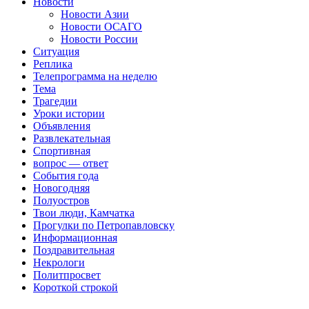
Новости
Новости Азии
Новости ОСАГО
Новости России
Ситуация
Реплика
Телепрограмма на неделю
Тема
Трагедии
Уроки истории
Объявления
Развлекательная
Спортивная
вопрос — ответ
События года
Новогодняя
Полуостров
Твои люди, Камчатка
Прогулки по Петропавловску
Информационная
Поздравительная
Некрологи
Политпросвет
Короткой строкой