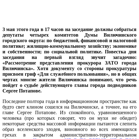
3 мая этого года в 17 часов на заседание должны собраться
депутаты четырех комитетов Думы Вилючинского
городского округа: по бюджетной, финансовой и налоговой
политике; жилищно-коммунальному хозяйству; экономике
и собственности; по социальной политике. Повестка дня
заседания на первый взгляд звучит загадочно:
«Рассмотрение представления прокурора ЗАТО города
Вилючинска». Хотя документу со стороны прокуратуры
присвоен гриф «Для служебного пользования», но в общих
чертах многие жители Вилючинска понимают, что речь
пойдет о судьбе действующего главы города подводников
Сергее Потапове.
Последние полтора года в информационном пространстве как
будто свет клином сошелся на Вилючинске, а точнее, на его
главе Сергее Потапове. Из спокойного, уравновешенного
человека (про которых говорят, что он мухи не обидит)
некоторые средства массовой информации пытаются слепить
образ вселенского злодея, виновного во всех имеющихся
грехах в закрытом административно-территориальном