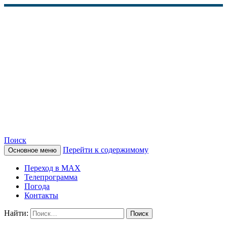
Поиск
Перейти к содержимому
Основное меню
КАМЧАТСКОЕ
Переход в MAX
ИНФОРМАЦИОННОЕ
Телепрограмма
Погода
АГЕНТСТВО (КИА
Контакты
«ВЕСТИ»)
Найти: