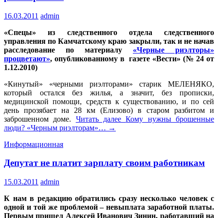
16.03.2011
admin
«Спецы» из следственного отдела следственного
управления по Камчатскому краю закрыли, так и не начав
расследование по материалу
«Черные риэлторы»
процветают»
, опубликованному в газете «Вести» (№ 24 от
1.12.2010)
«Кинутый» «черными риэлторами» старик МЕЛЕНЯКО,
который остался без жилья, а значит, без прописки,
медицинской помощи, средств к существованию, и по сей
день прозябает на 28 км (Елизово) в старом разбитом и
заброшенном доме.
Читать далее
Кому нужны брошенные
люди? «Черным риэлторам»…
→
Информационная
Депутат не платит зарплату своим работникам
15.03.2011
admin
К нам в редакцию обратились сразу несколько человек с
одной и той же проблемой – невыплата заработной платы.
Первым пришел Алексей Иванович Зинин, работавший на