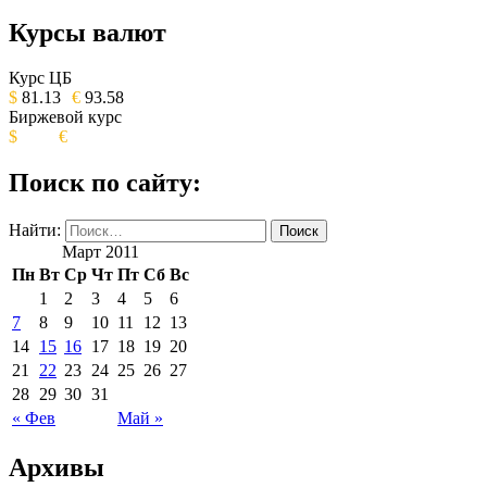
Курсы валют
ОБЩЕСТВЕННО-ПОЛИТИЧЕСКОЕ
ИЗДАНИЕ КАМЧАТСКОГО КРАЯ.
Курс ЦБ
$
81.13
€
93.58
Биржевой курс
$
€
Поиск по сайту:
Найти:
Март 2011
Пн
Вт
Ср
Чт
Пт
Сб
Вс
1
2
3
4
5
6
7
8
9
10
11
12
13
14
15
16
17
18
19
20
21
22
23
24
25
26
27
28
29
30
31
« Фев
Май »
Архивы