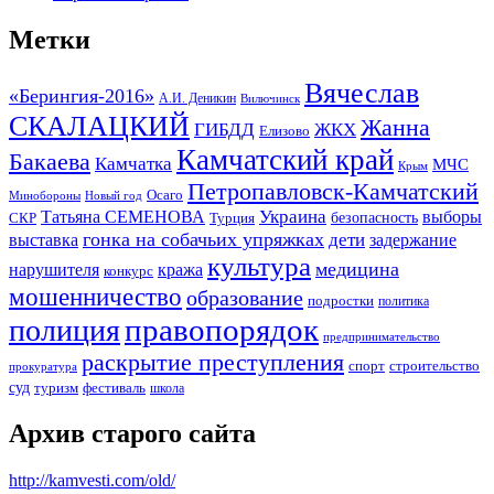
Метки
Вячеслав
«Берингия-2016»
А.И. Деникин
Вилючинск
СКАЛАЦКИЙ
Жанна
ГИБДД
ЖКХ
Елизово
Камчатский край
Бакаева
Камчатка
МЧС
Крым
Петропавловск-Камчатский
Осаго
Минобороны
Новый год
Украина
Татьяна СЕМЕНОВА
выборы
безопасность
СКР
Турция
гонка на собачьих упряжках
дети
выставка
задержание
культура
медицина
нарушителя
кража
конкурс
мошенничество
образование
подростки
политика
правопорядок
полиция
предпринимательство
раскрытие преступления
спорт
строительство
прокуратура
суд
туризм
фестиваль
школа
Архив старого сайта
http://kamvesti.com/old/