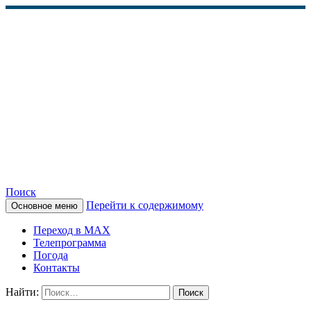
Поиск
Перейти к содержимому
Основное меню
КАМЧАТСКОЕ
Переход в MAX
ИНФОРМАЦИОННОЕ
Телепрограмма
Погода
АГЕНТСТВО (КИА
Контакты
«ВЕСТИ»)
Найти: