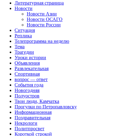
Литературная страница
Новости
Новости Азии
Новости ОСАГО
Новости России
Ситуация
Реплика
Телепрограмма на неделю
Тема
Трагедии
Уроки истории
Объявления
Развлекательная
Спортивная
вопрос — ответ
События года
Новогодняя
Полуостров
Твои люди, Камчатка
Прогулки по Петропавловску
Информационная
Поздравительная
Некрологи
Политпросвет
Короткой строкой