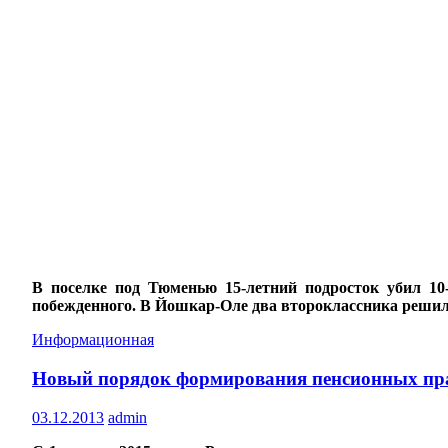
В поселке под Тюменью 15-летний подросток убил 10-л
побежденного. В Йошкар-Оле два второклассника решили 
Информационная
Новый порядок формирования пенсионных пр
03.12.2013
admin