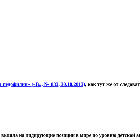
 педофилии» («В», № 833, 30.10.2013)
, как тут же от следов
 вышла на лидирующие позиции в мире по уровню детской а