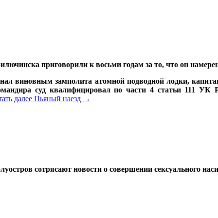
илючинска приговорили к восьми годам за то, что он намере
изнал виновным замполита атомной подводной лодки, капит
командира суд квалифицировал по части 4 статьи 111 УК
тать далее
Пьяный наезд
→
луостров сотрясают новости о совершении сексуального нас