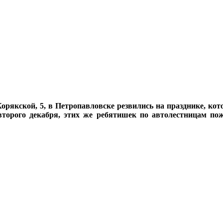
орякской, 5, в Петропавловске резвились на празднике, ко
 второго декабря, этих же ребятишек по автолестницам п