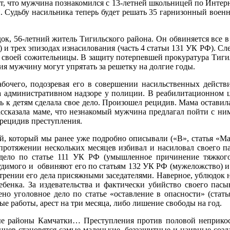
ет, что мужчина познакомился с 13-летней школьницей по Интерн
. Судьбу насильника теперь будет решать 35 гарнизонный военн
ок, 56-летний житель Тигильского района. Он обвиняется все в
Ф) и трех эпизодах изнасилования (часть 4 статьи 131 УК РФ). 
 своей сожительницы. В защиту потерпевшей прокуратура Тигил
ия мужчину могут упрятать за решетку на долгие годы.
бочего, подозревая его в совершении насильственных действ
на административном надзоре у полиции. В реабилитационном 
ть к детям сделала свое дело. Произошел рецидив. Мама остави
ассказала маме, что незнакомый мужчина предлагал пойти с ни
а рецидив преступления.
 который мы ранее уже подробно описывали («В», статья «Мале
а протяжении нескольких месяцев избивал и насиловал своего 
 дело по статье 111 УК РФ (умышленное причинение тяжкого
димого и обвиняют его по статьям 132 УК РФ (мужеложство) и 
отрении его дела присяжными заседателями. Наверное, ублюдок н
бенка. За издевательства и фактически убийство своего пас
но уголовное дело по статье «оставление в опасности» (стать
ые работы, арест на три месяца, либо лишение свободы на год.
ые районы Камчатки… Преступления против половой неприкос
нцев становятся самые маленькие, беззащитные и наивные созд