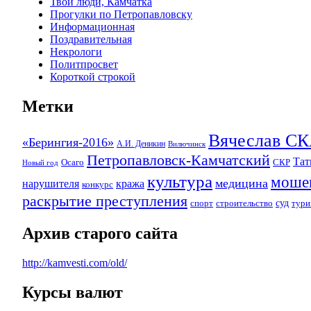
Твои люди, Камчатка
Прогулки по Петропавловску
Информационная
Поздравительная
Некрологи
Политпросвет
Короткой строкой
Метки
Вячеслав 
«Берингия-2016»
А.И. Деникин
Вилючинск
Петропавловск-Камчатский
Та
Осаго
СКР
Новый год
культура
моше
медицина
нарушителя
кража
конкурс
раскрытие преступления
суд
спорт
строительство
тури
Архив старого сайта
http://kamvesti.com/old/
Курсы валют
ОБЩЕСТВЕННО-ПОЛИТИЧЕСКОЕ 