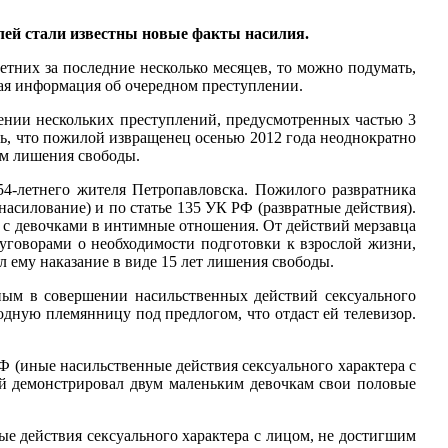
телей стали известны новые факты насилия.
тних за последние несколько месяцев, то можно подумать,
овая информация об очередном преступлении.
ении нескольких преступлений, предусмотренных частью 3
ть, что пожилой извращенец осенью 2012 года неоднократно
ам лишения свободы.
4-летнего жителя Петропавловска. Пожилого развратника
насилование) и по статье 135 УК РФ (развратные действия).
ал с девочками в интимные отношения. От действий мерзавца
м уговорами о необходимости подготовки к взрослой жизни,
 ему наказание в виде 15 лет лишения свободы.
ным в совершении насильственных действий сексуального
родную племянницу под предлогом, что отдаст ей телевизор.
 (иные насильственные действия сексуального характера с
ый демонстрировал двум маленьким девочкам свои половые
е действия сексуального характера с лицом, не достигшим