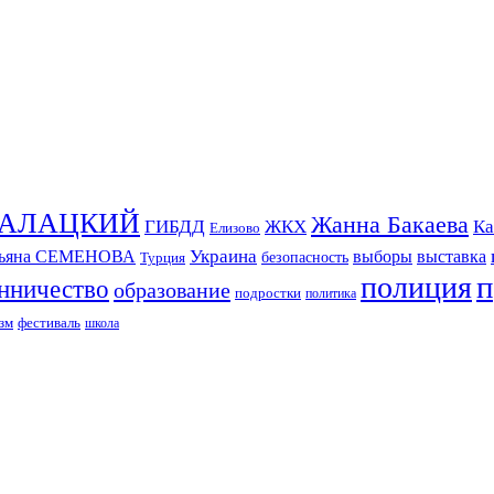
СКАЛАЦКИЙ
Жанна Бакаева
ГИБДД
ЖКХ
Ка
Елизово
Украина
тьяна СЕМЕНОВА
выборы
выставка
безопасность
Турция
п
полиция
нничество
образование
подростки
политика
зм
фестиваль
школа
ИЗДАНИЕ КАМЧАТСКОГО КРАЯ.