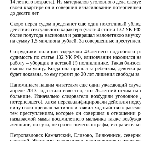
14 летнего возраста). Из материалов уголовного дела следу
своей квартире он и совершил изнасилование потерпевшей
до десяти лет.
Скоро перед судом предстанет еще один похотливый ублюд
действия сексуального характера (часть 4 статьи 132 УК Р
более полугода насиловал и развращал малолетнюю внучку
на сумму 1,5 миллиона рублей. За совершенные преступлен
Сотрудники полиции задержали 43-летнего подсобного ра
судимость по статье 132 УК РФ, елизовчанин находился 
работу – уборщик в детской (!) поликлинике. Такая близос
вышла на улицу. Когда она пришла за ребенком, девочка р
будет доказана, то ему грозит до 20 лет лишения свободы з
Напоминаем нашим читателям еще один ужасающий случай,
апреле 2013 года стало известно, что 26-летний отчим н
больнице. Изначально следователи возбудили уголовное
потерпевшего), затем переквалифицировали действия подсу
вину свою признал частично и заявил ходатайство о рассм
тем преступлениям, которые он совершил в отношении ре
называемой мамы восьмилетнего мальчика также возбужде
женщине, по сути, не грозит ничего: штрафы, исправительн
Петропавловск-Камчатский, Елизово, Вилючинск, северн
частотой. Жертвами насильников, рецидивистов и извраще