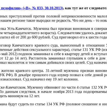
педофилии» («В», № 833, 30.10.2013)
, как тут же от следова
енных преступлений против половой неприкосновенности малоле
 нашем регионе такие выродки не редкость. Что ни день – то н
оселка Усть-Камчатск. Мужчина был признан виновным в соверш
м четырнадцатилетнего возраста). Следователям удалось доказа
латил ей от 200 до 600 рублей. Суд приговорил его к шести год
иговор Камчатского краевого суда, вынесенный в отношении 5
енные действия сексуального характера), статье 131 УК РФ (из
 май 2012) подонок заманивал к себе в квартиру детей и вступ
от 12 до 14 лет). Растлитель заманивал глупышек к себе в до
вал малолеток и тем самым добивался своих целей. Суд назначил
 жителю краевого центра. 31-летний мужчина признан винов
 УК РФ). В декабре прошлого года изувер позвал к себе домой 
 изнасиловал. Суд назначил ему 19 лет колонии.
ке-Камчатском. Мужчину обвиняют по части 4 статьи 132 УК РФ
По данным следствия, в начале ноября 2013 года подозреваем
дить минимум на 12 лет.
ана будут судить по статье 134 УК РФ (половое сношение и ины