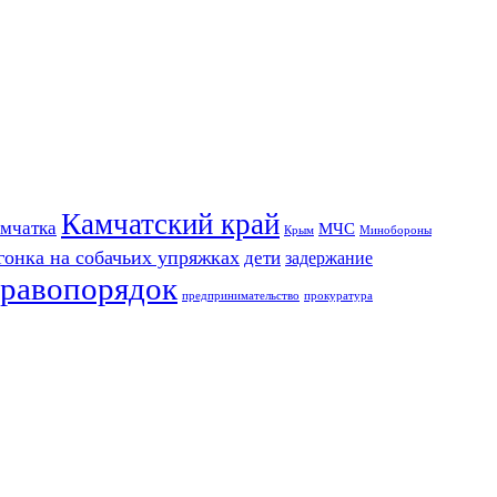
Камчатский край
мчатка
МЧС
Крым
Минобороны
гонка на собачьих упряжках
дети
задержание
равопорядок
предпринимательство
прокуратура