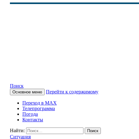
Поиск
Перейти к содержимому
Основное меню
КАМЧАТСКОЕ ИНФОРМАЦ
Переход в MAX
Телепрограмма
Погода
Контакты
Найти:
Ситуация