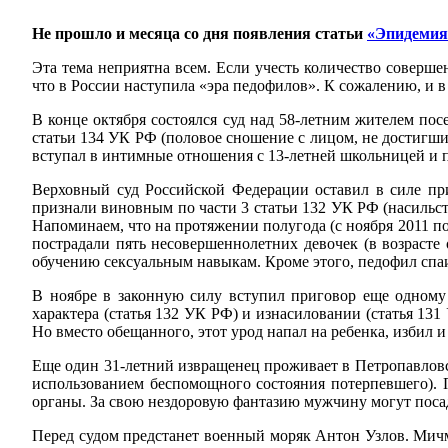
Не прошло и месяца со дня появления статьи
«Эпидемия 
Эта тема неприятна всем. Если учесть количество соверш
что в России наступила «эра педофилов». К сожалению, и в
В конце октября состоялся суд над 58-летним жителем п
статьи 134 УК РФ (половое сношение с лицом, не достигши
вступал в интимные отношения с 13-летней школьницей и п
Верховный суд Российской Федерации оставил в силе пр
признали виновным по части 3 статьи 132 УК РФ (насильств
Напоминаем, что на протяжении полугода (с ноября 2011 по
пострадали пять несовершеннолетних девочек (в возрасте 
обучению сексуальным навыкам. Кроме этого, педофил спаи
В ноябре в законную силу вступил приговор еще одному
характера (статья 132 УК РФ) и изнасиловании (статья 131
Но вместо обещанного, этот урод напал на ребенка, избил и
Еще один 31-летний извращенец проживает в Петропавловс
использованием беспомощного состояния потерпевшего). 
органы. За свою нездоровую фантазию мужчину могут поса
Перед судом предстанет военный моряк Антон Узлов. Мичм