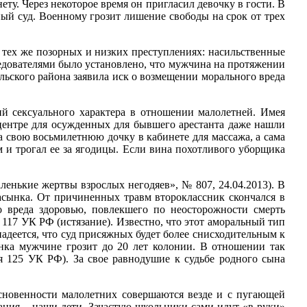
ету. Через некоторое время он пригласил девочку в гости. В
ый суд. Военному грозит лишение свободы на срок от трех
 тех же позорных и низких преступлениях: насильственные
Следователями было установлено, что мужчина на протяжении
ьского района заявила иск о возмещении морального вреда
ий сексуального характера в отношении малолетней. Имея
центре для осужденных для бывшего арестанта даже нашли
ла свою восьмилетнюю дочку в кабинете для массажа, а сама
м и трогал ее за ягодицы. Если вина похотливого уборщика
нькие жертвы взрослых негодяев», № 807, 24.04.2013). В
пасынка. От причиненных травм второклассник скончался в
 вреда здоровью, повлекшего по неосторожности смерть
117 УК РФ (истязание). Известно, что этот аморальный тип
адеется, что суд присяжных будет более снисходительным к
ынка мужчине грозит до 20 лет колонии. В отношении так
я 125 УК РФ). За свое равнодушие к судьбе родного сына
новенности малолетних совершаются везде и с пугающей
ания – наши дети. Зачастую школьники сами идут «в руки»