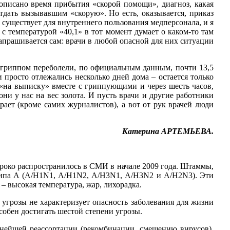
описано время прибытия «скорой помощи», диагноз, какая
тдать вызывавшим «скорую». Но есть, оказывается, приказ
 существует для внутреннего пользования медперсонала, и я
 с температурой «40,1» в тот момент думает о каком-то там
 напрашивается сам: врачи в любой опасной для них ситуации
 гриппом переболели, по официальным данным, почти 13,5
 просто отлежались несколько дней дома – остается только
 «на выписку» вместе с гриппующими и через шесть часов,
ни у нас на вес золота. И пусть врачи и другие работники
ает (кроме самих журналистов), а вот от рук врачей люди
Катерина АРТЕМЬЕВА.
роко распространилось в СМИ в начале 2009 года. Штаммы,
отипа А (А/H1N1, А/H1N2, А/H3N1, А/H3N2 и А/H2N3). Эти
 высокая температура, жар, лихорадка.
угрозы не характеризует опасность заболевания для жизни
особен достигать шестой степени угрозы.
ьнейшей реассортации (рекомбинации, смешению вирусов),