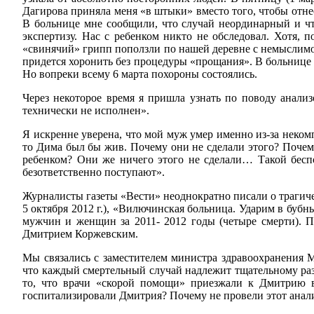
Дагирова приняла меня «в штыки» вместо того, чтобы отнес
В больнице мне сообщили, что случай неординарный и чт
экспертизу. Нас с ребенком никто не обследовал. Хотя, п
«свинячий» грипп поползли по нашей деревне с немыслимой 
придется хоронить без процедуры «прощания». В больнице 
Но вопреки всему 6 марта похороны состоялись.
Через некоторое время я пришла узнать по поводу анализ
технически не исполнен».
Я искренне уверена, что мой муж умер именно из-за неком
то Дима был бы жив. Почему они не сделали этого? Почему
ребенком? Они же ничего этого не сделали… Такой беспо
безответственно поступают».
Журналисты газеты «Вести» неоднократно писали о трагичес
5 октября 2012 г.), «Вилючинская больница. Ударим в бубн
мужчин и женщин за 2011- 2012 годы (четыре смерти). П
Дмитрием Коржевским.
Мы связались с заместителем министра здравоохранения
что каждый смертельный случай надлежит тщательному раз
то, что врачи «скорой помощи» приезжали к Дмитрию в 
госпитализировали Дмитрия? Почему не провели этот анал