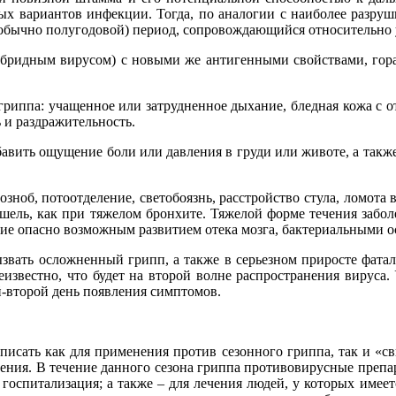
ных вариантов инфекции. Тогда, по аналогии с наиболее разру
(обычно полугодовой) период, сопровождающийся относительно
гибридным вирусом) с новыми же антигенными свойствами, гор
иппа: учащенное или затрудненное дыхание, бледная кожа с отт
 и раздражительность.
бавить ощущение боли или давления в груди или животе, а так
 озноб, потоотделение, светобоязнь, расстройство стула, ломота
шель, как при тяжелом бронхите. Тяжелой форме течения забо
ние опасно возможным развитием отека мозга, бактериальными 
ызвать осложненный грипп, а также в серьезном приросте фатал
еизвестно, что будет на второй волне распространения вируса.
й-второй день появления симптомов.
писать как для применения против сезонного гриппа, так и «с
жнения. В течение данного сезона гриппа противовирусные преп
а госпитализация; а также – для лечения людей, у которых име