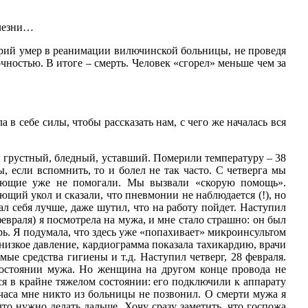
олезни…
трий умер в реанимации вилючинской больницы, не проведя
чностью. В итоге – смерть. Человек «сгорел» меньше чем за
 в себе силы, чтобы рассказать нам, с чего же началась вся
ты грустный, бледный, уставший. Померили температуру – 38
, если вспомнить, то и болел не так часто. С четверга мы
ижающие уже не помогали. Мы вызвали «скорую помощь».
ющий укол и сказали, что пневмонии не наблюдается (!), но
л себя лучше, даже шутил, что на работу пойдет. Наступил
евраля) я посмотрела на мужа, и мне стало страшно: он был
трь. Я подумала, что здесь уже «попахивает» микроинсультом
низкое давление, кардиограмма показала тахикардию, врачи
ые средства гигиены и т.д. Наступил четверг, 28 февраля.
состоянии мужа. Но женщина на другом конце провода не
ся в крайне тяжелом состоянии: его подключили к аппарату
 часа мне никто из больницы не позвонил. О смерти мужа я
то нужно делать дальше. Хочу сразу заметить, что госпожа