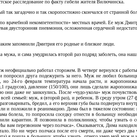
тское расследование по факту гибели жителя Вилючинска.
ый так загадочно и так скоропостижно скончался от странной б
 «по врачебной некомпетентности» местных врачей. Ее муж Дми
евая двусторонняя пневмония, осложненная сердечной недостато
таким запомнили Дмитрия его родные и близкие люди.
 мужа, и сама умудрилась второй раз подряд заболеть, она нашла
Муж неофициально работал сторожем. В четверг вернулся с рабо
 и попросил друга подежурить за него. Муж не любил больницы
сь, но 24-го февраля температура начала расти, и жаропон
1 градусов), давление (150/100), они лишь сделали жаропонижа
ию они даже не заикнулись. После «чудо-укола» муж почувствова
ей семьей: муж, я (второй раз), и ребенок. В среду утром (27 ф
 разговаривать, бредил, а его верхняя губа была подвернута вну
вали и положили в реанимацию. Дима был в тяжелом состоянии: 
ама болела, то попросила соседку отнести в больницу необходим
явили карантин. Я позвонила в поликлинику, чтобы узнать о 
«Мы вам перезвоним через полчаса». Оказывается, Дима находил
тало. Но ни через полчаса после его смерти, ни даже через два
та) я пошла в больницу, чтобы узнать, отчего умер мой муж и ч