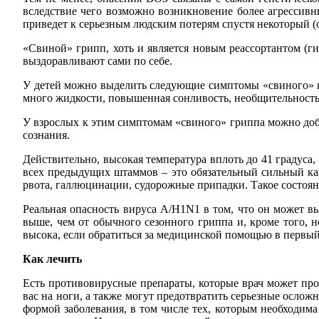
вследствие чего возможно возникновение более агрессив
приведет к серьезным людским потерям спустя некоторый 
«Свиной» грипп, хоть и является новым реассортантом (
выздоравливают сами по себе.
У детей можно выделить следующие симптомы «свиного» гр
много жидкости, повышенная сонливость, необщительность
У взрослых к этим симптомам «свиного» гриппа можно до
сознания.
Действительно, высокая температура вплоть до 41 градуса,
всех предыдущих штаммов – это обязательный сильный ка
рвота, галлюцинации, судорожные припадки. Такое состоя
Реальная опасность вируса A/H1N1 в том, что он может в
выше, чем от обычного сезонного гриппа и, кроме того, н
высока, если обратиться за медицинской помощью в первы
Как лечить
Есть противовирусные препараты, которые врач может про
вас на ноги, а также могут предотвратить серьезные осло
формой заболевания, в том числе тех, которым необходим