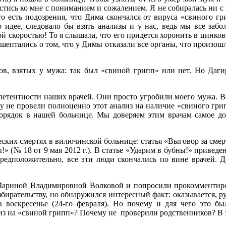
тись ко мне с пониманием и сожалением. Я не собиралась ни с ке
о есть подозрения, что Дима скончался от вируса «свиного гр
о идее, следовало бы взять анализы и у нас, ведь мы все заб
скоростью! То я слышала, что его придется хоронить в цинковом 
шептались о том, что у Димы отказали все органы, что произош
ов, взятых у мужа: так был «свиной грипп» или нет. Но Даги
петентности наших врачей. Они просто угробили моего мужа. В
 не провели полноценно этот анализ на наличие «свиного грипп
рядок в нашей больнице. Мы доверяем этим врачам самое доро
ких смертях в вилючинской больнице: статья «Выговор за смерт
ы!» (№ 18 от 9 мая 2012 г.). В статье «Ударим в бубны!» приве
редположительно, все эти люди скончались по вине врачей. 
 Мариной Владимировной Волковой и попросили прокомментир
бирательству, но обнаружился интересный факт: оказывается, 
воскресенье (24-го февраля). Но почему и для чего это бы
из на «свиной грипп»? Почему не проверили родственников? В 