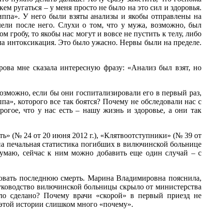
м ругаться – у меня просто не было на это сил и здоровья.
иппа». У него были взяты анализы и якобы отправлены на
олели после него. Слухи о том, что у мужа, возможно, был
гробу, то якобы нас могут и вовсе не пустить к телу, либо
ла интоксикация. Это было ужасно. Нервы были на пределе.
рова мне сказала интересную фразу: «Анализ был взят, но
озможно, если бы они госпитализировали его в первый раз,
а», которого все так боятся? Почему не обследовали нас с
гое, что у нас есть – нашу жизнь и здоровье, а они так
ь» (№ 24 от 20 июня 2012 г.), «Клятвоотступники» (№ 39 от
дена печальная статистика погибших в вилючинской больнице
Думаю, сейчас к ним можно добавить еще один случай – с
овать последнюю смерть. Марина Владимировна пояснила,
руководство вилючинской больницы скрыло от министерства
ло сделано? Почему врачи «скорой» в первый приезд не
этой истории слишком много «почему».