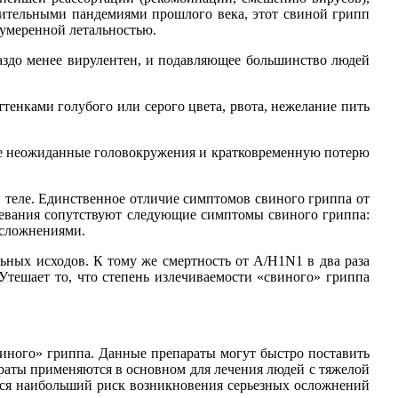
шительными пандемиями прошлого века, этот свиной грипп
 умеренной летальностью.
аздо менее вирулентен, и подавляющее большинство людей
енками голубого или серого цвета, рвота, нежелание пить
же неожиданные головокружения и кратковременную потерю
 в теле. Единственное отличие симптомов свиного гриппа от
левания сопутствуют следующие симптомы свиного гриппа:
осложнениями.
ьных исходов. К тому же смертность от A/H1N1 в два раза
 Утешает то, что степень излечиваемости «свиного» гриппа
виного» гриппа. Данные препараты могут быстро поставить
араты применяются в основном для лечения людей с тяжелой
ется наибольший риск возникновения серьезных осложнений