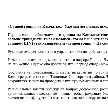
«Свиной грипп» на Камчатке… Уже два летальных исхо
Первая волна заболеваемости гриппа на Камчатке еще н
больше тринадцати тысяч человек (это больше четырех 
гриппом H1N1 (так называемый «свиной грипп»). На сег
Руководитель регионального управления Роспотребнадзора 
Начальник отдела эпидемиологического надзора Полина Дм
на снижение. Однако она добавила, что «период спада» може
Состояние на понедельник, 11 марта: на карантин по гри
Большерецк и в поселке Тиличики Олюторского района. Т
сохраняется запрет на проведение культурно-массовых и с
Региональные власти обсуждают вопрос досрочного росп
дополнительные телефонные линии, чтобы гражданам был
листов по телефону, чтобы хоть как-то снизить нагрузку н