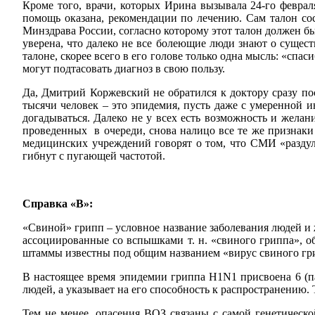
Кроме того, врачи, которых Ирина вызывала 24-го февра
помощь оказана, рекомендации по лечению. Сам талон сос
Минздрава России, согласно которому этот талон должен бы
уверена, что далеко не все болеющие люди знают о существ
талоне, скорее всего в его голове только одна мысль: «спа
могут подтасовать диагноз в свою пользу.
Да, Дмитрий Коржевский не обратился к доктору сразу п
тысячи человек – это эпидемия, пусть даже с умеренной и
догадываться. Далеко не у всех есть возможность и жела
проведенных в очереди, снова налицо все те же признаки 
медицинских учреждений говорят о том, что СМИ «раздули
гибнут с пугающей частотой.
Справка «В»:
«Свиной» грипп – условное название заболевания людей и
ассоциированные со вспышками т. н. «свиного гриппа», 
штаммы известны под общим названием «вирус свиного гри
В настоящее время эпидемии гриппа H1N1 присвоена 6 (па
людей, а указывает на его способность к распространению. 
Тем не менее, опасения ВОЗ связаны с самой генетическ