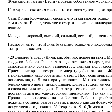
Журналисты газеты «Вести» провели собственное журналис
Нам удалось связаться с женой того самого мужчины, котор
Сама Ирина Коржевская говорит, что стала вдовой только
там и суток. В свидетельстве о смерти написано: нижнедол
неделю.
Молодой, здоровый, высокий, сильный, веселый,– именно 
Несмотря на то, что Ирина буквально только что похоронила
эта трагическая история.
«20 февраля (в среду) Дима, как обычно, пошел на вахту. 
градусов. Заболел. Решил, что надо отлежаться пару дней
самостоятельно сбивали температуру, сначала получало
Приехавшие врачи померили температуру (она оказалась 40,
в понедельник надо обратиться к врачу. Про госпитализац
понедельник, но Дима к врачу не пошел… Мы «свалились» вс
бледно-синего цвета, тяжело дышал, ходил с трудом, не мог
и снова вызвала «скорую». На этот раз его госпитализиро
поставили диагноз «двусторонняя пневмония». Так как я с
Прошла ровно неделя с начала болезни. В больнице объ
пожелала со мной разговаривать, а просто кинула фразу: 
искусственного дыхания. 28 февраля в 19.10 Димочки не с
узнала от абсолютно посторонних людей. В пятницу (1 мар