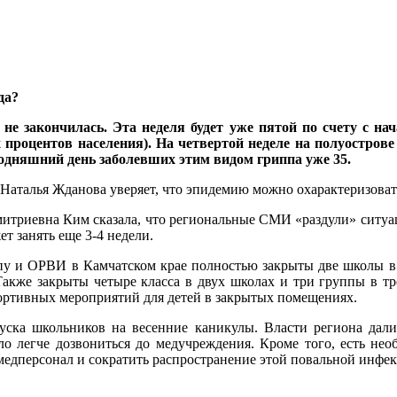
да?
е закончилась. Эта неделя будет уже пятой по счету с нач
процентов населения). На четвертой неделе на полуострове
одняшний день заболевших этим видом гриппа уже 35.
Наталья Жданова уверяет, что эпидемию можно охарактеризоват
итриевна Ким сказала, что региональные СМИ «раздули» ситуац
т занять еще 3-4 недели.
ппу и ОРВИ в Камчатском крае полностью закрыты две школы в Е
акже закрыты четыре класса в двух школах и три группы в тре
портивных мероприятий для детей в закрытых помещениях.
уска школьников на весенние каникулы. Власти региона дал
о легче дозвониться до медучреждения. Кроме того, есть нео
а медперсонал и сократить распространение этой повальной инфе