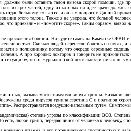
ля, должны были оставить талон вызова скорой помощи, где пр
тоит из трех частей, одну из которых по идее врачи должны о
ть отдан больному, только если он сам попросит. Данный приказ
овании этого талона. Также я не уверена, что больной человек
сибо, что приехали» и «помогите скорее». Таким образом, вывод
осле проявления болезни. Но судите сами: на Камчатке ОРВИ и
нтенсивностью. Сколько людей перенесли болезнь на ногах, или
ние идти в поликлинику, потому что очереди огромные: сидишь
болезни. А про хороших докторов и говорить не приходиться: о
 ситуацию», но от журналистской деятельности никто не умир
 животных, вызываемого штаммами вируса гриппа. Название ши
обнаружены среди вирусов гриппа серотипа C и подтипов сер
ппа». Распространяется воздушно-капельным путем. Симптомы –
ндемическая) степень угрозы по классификации ВОЗ. Степень 
То есть, любой грипп, передающийся от человека к человеку, сп
ой новизной штамма и его потенциальной способностью к дал