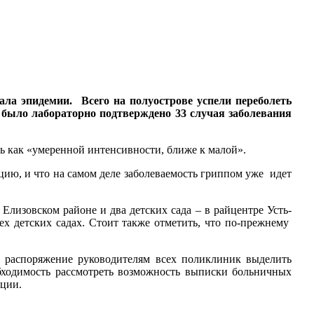
ала эпидемии. Всего на полуострове успели переболеть
 было лабораторно подтверждено 33 случая заболевания
ь как «умеренной интенсивности, ближе к малой».
ию, и что на самом деле заболеваемость гриппом уже идет
лизовском районе и два детских сада – в райцентре Усть-
х детских садах. Стоит также отметить, что по-прежнему
и распоряжение руководителям всех поликлиник выделить
бходимость рассмотреть возможность выписки больничных
кции.