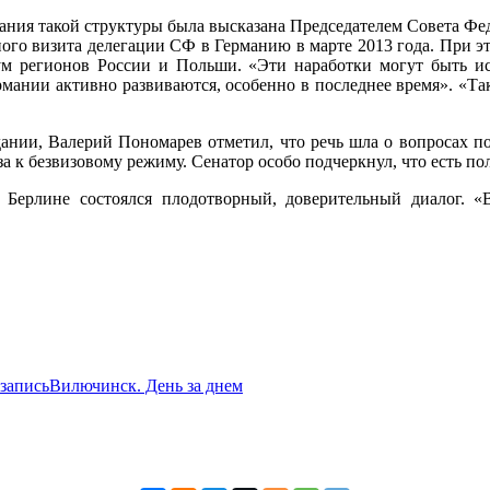
ния такой структуры была высказана Председателем Совета Фе
о визита делегации СФ в Германию в марте 2013 года. При это
ум регионов России и Польши. «Эти наработки могут быть и
рмании активно развиваются, особенно в последнее время». «Та
едании, Валерий Пономарев отметил, что речь шла о вопросах
за к безвизовому режиму. Сенатор особо подчеркнул, что есть 
в Берлине состоялся плодотворный, доверительный диалог. 
запись
Вилючинск. День за днем