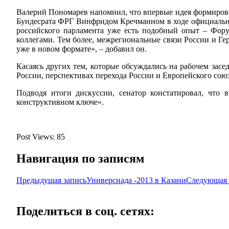
Валерий Пономарев напомнил, что впервые идея формирова
Бундесрата ФРГ Винфридом Кречманном в ходе официальног
российского парламента уже есть подобный опыт – Фор
коллегами. Тем более, межрегиональные связи России и Ге
уже в новом формате», – добавил он.
Касаясь других тем, которые обсуждались на рабочем зас
России, перспективах перехода России и Европейского сою
Подводя итоги дискуссии, сенатор констатировал, что 
конструктивном ключе».
Post Views:
85
Навигация по записям
Предыдущая запись
Универсиада -2013 в Казани
Следующая 
Поделиться в соц. сетях: