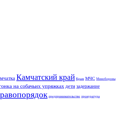
Камчатский край
мчатка
МЧС
Крым
Минобороны
гонка на собачьих упряжках
дети
задержание
равопорядок
предпринимательство
прокуратура