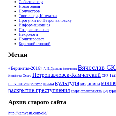
События года
Новогодняя
Полуостров
Твои люди, Камчатка
Прогулки по Петропавловску
Информационная
Поздравительная
Некрологи
Политпросвет
Короткой строкой
Метки
Вячеслав 
«Берингия-2016»
А.И. Деникин
Вилючинск
Петропавловск-Камчатский
Та
Осаго
СКР
Новый год
культура
моше
медицина
нарушителя
кража
конкурс
раскрытие преступления
суд
спорт
строительство
тури
Архив старого сайта
http://kamvesti.com/old/