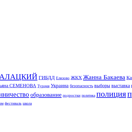
СКАЛАЦКИЙ
Жанна Бакаева
ГИБДД
ЖКХ
Ка
Елизово
Украина
тьяна СЕМЕНОВА
выборы
выставка
безопасность
Турция
п
полиция
нничество
образование
подростки
политика
зм
фестиваль
школа