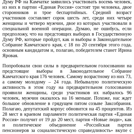
Думу РФ на Камчатке заявились участвовать восемь человек,
из них в партии «Единая Россия» состоят три человека, двое
сторонников и трое беспартийных. Средний возраст
участников составляет сорок шесть лет, среди них четыре
женщины и четверо мужчин, двое из которых участвовали в
специальной военной операции. Думаю, не ошибусь, если
предположу, что на предстоящих выборах в Государственную
Думу РФ, которые пройдут, как и выборы в Законодательное
Собрание Камчатского края, с 18 по 20 сентября этого года,
основным кандидатом и, полагаю, победителем станет Ирина
Яровая.
Попробовали свои силы в предварительном голосовании на
предстоящие выборы в Законодательное Собрание
Камчатского края 176 человек. Самому возрастному из них 73,
а самому молодому – 24 года. Небывалую политическую
активность в этом году на предварительном голосовании
проявили женщины, среди участников их набралось 96
человек, мужчин оказалось на 16 меньше. Похоже, нас ждет
большое обновление в грядущем пятом созыве Заксобрания.
Полагаю, депутатский корпус обновится на 45 процентов. Из
28 мест в краевом парламенте политическая партия «Единая
Россия» получит от 19 до 20 мест, партия «Новые люди», как
и политическое объединение «Российская партия
пенсионеров за социалистическую справедливость» вкупе с