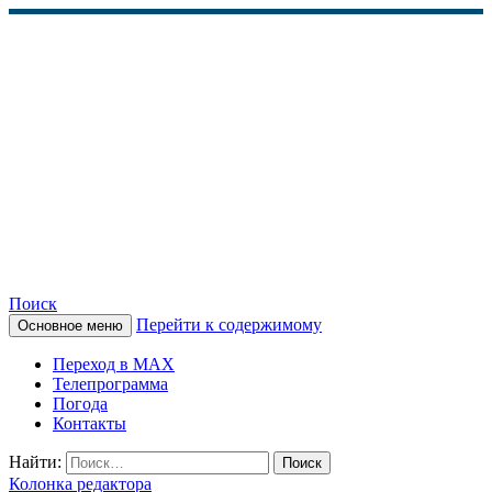
Поиск
Перейти к содержимому
Основное меню
КАМЧАТСКОЕ
Переход в MAX
ИНФОРМАЦИОННОЕ
Телепрограмма
Погода
АГЕНТСТВО (КИА
Контакты
«ВЕСТИ»)
Найти:
Колонка редактора