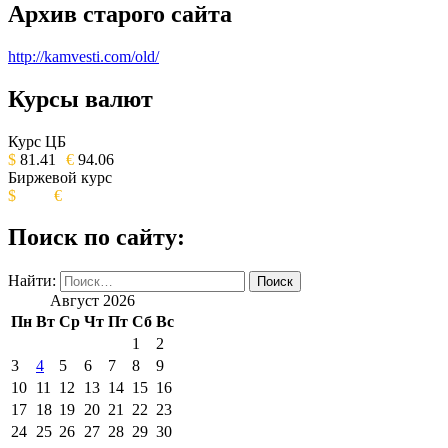
Архив старого сайта
http://kamvesti.com/old/
Курсы валют
ОБЩЕСТВЕННО-ПОЛИТИЧЕСКОЕ
ИЗДАНИЕ КАМЧАТСКОГО КРАЯ.
Курс ЦБ
$
81.41
€
94.06
Биржевой курс
$
€
Поиск по сайту:
Найти:
Август 2026
Пн
Вт
Ср
Чт
Пт
Сб
Вс
1
2
3
4
5
6
7
8
9
10
11
12
13
14
15
16
17
18
19
20
21
22
23
24
25
26
27
28
29
30