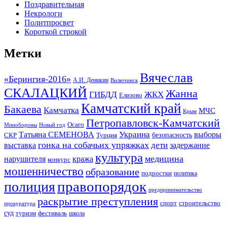
Поздравительная
Некрологи
Политпросвет
Короткой строкой
Метки
Вячеслав
«Берингия-2016»
А.И. Деникин
Вилючинск
СКАЛАЦКИЙ
Жанна
ГИБДД
ЖКХ
Елизово
Камчатский край
Бакаева
Камчатка
МЧС
Крым
Петропавловск-Камчатский
Осаго
Минобороны
Новый год
Украина
Татьяна СЕМЕНОВА
выборы
безопасность
СКР
Турция
гонка на собачьих упряжках
дети
выставка
задержание
культура
медицина
нарушителя
кража
конкурс
мошенничество
образование
подростки
политика
правопорядок
полиция
предпринимательство
раскрытие преступления
спорт
строительство
прокуратура
суд
туризм
фестиваль
школа