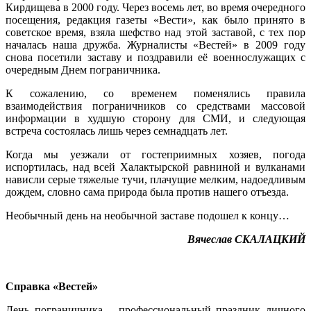
Кирдищева в 2000 году. Через восемь лет, во время очередного
посещения, редакция газеты «Вести», как было принято в
советское время, взяла шефство над этой заставой, с тех пор
началась наша дружба. Журналисты «Вестей» в 2009 году
снова посетили заставу и поздравили её военнослужащих с
очередным Днем пограничника.
К сожалению, со временем поменялись правила
взаимодействия пограничников со средствами массовой
информации в худшую сторону для СМИ, и следующая
встреча состоялась лишь через семнадцать лет.
Когда мы уезжали от гостеприимных хозяев, погода
испортилась, над всей Халактырской равниной и вулканами
нависли серые тяжелые тучи, плачущие мелким, надоедливым
дождем, словно сама природа была против нашего отъезда.
Необычный день на необычной заставе подошел к концу…
Вячеслав СКАЛАЦКИЙ
Справка «Вестей»
День пограничника – профессиональный праздник личного