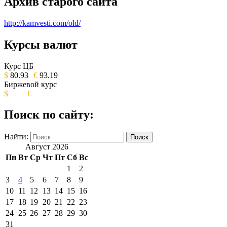
Архив старого сайта
http://kamvesti.com/old/
Курсы валют
ОБЩЕСТВЕННО-ПОЛИТИЧЕСКОЕ
ИЗДАНИЕ КАМЧАТСКОГО КРАЯ.
Курс ЦБ
$
80.93
€
93.19
Биржевой курс
$
€
Поиск по сайту:
Найти:
Август 2026
Пн
Вт
Ср
Чт
Пт
Сб
Вс
1
2
3
4
5
6
7
8
9
10
11
12
13
14
15
16
17
18
19
20
21
22
23
24
25
26
27
28
29
30
31