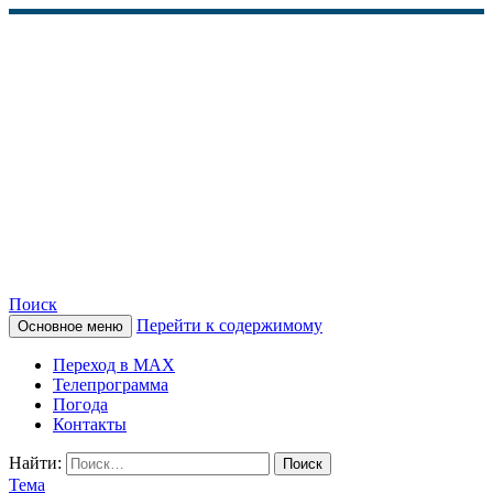
Поиск
Перейти к содержимому
Основное меню
КАМЧАТСКОЕ
Переход в MAX
ИНФОРМАЦИОННОЕ
Телепрограмма
Погода
АГЕНТСТВО (КИА
Контакты
«ВЕСТИ»)
Найти:
Тема