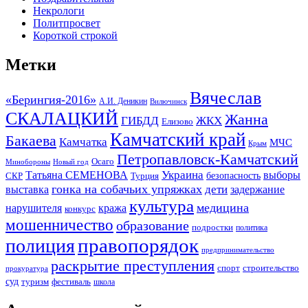
Некрологи
Политпросвет
Короткой строкой
Метки
Вячеслав
«Берингия-2016»
А.И. Деникин
Вилючинск
СКАЛАЦКИЙ
Жанна
ГИБДД
ЖКХ
Елизово
Камчатский край
Бакаева
Камчатка
МЧС
Крым
Петропавловск-Камчатский
Осаго
Минобороны
Новый год
Украина
Татьяна СЕМЕНОВА
выборы
безопасность
СКР
Турция
гонка на собачьих упряжках
дети
выставка
задержание
культура
медицина
нарушителя
кража
конкурс
мошенничество
образование
подростки
политика
правопорядок
полиция
предпринимательство
раскрытие преступления
спорт
строительство
прокуратура
суд
туризм
фестиваль
школа