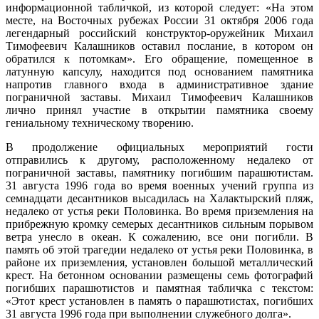
информационной табличкой, из которой следует: «На этом
месте, на Восточных рубежах России 31 октября 2006 года
легендарный российский конструктор-оружейник Михаил
Тимофеевич Калашников оставил послание, в котором он
обратился к потомкам». Его обращение, помещенное в
латунную капсулу, находится под основанием памятника
напротив главного входа в административное здание
пограничной заставы. Михаил Тимофеевич Калашников
лично принял участие в открытии памятника своему
гениальному техническому творению.
В продолжение официальных мероприятий гости
отправились к другому, расположенному недалеко от
пограничной заставы, памятнику погибшим парашютистам.
31 августа 1996 года во время военных учений группа из
семнадцати десантников высадилась на Халактырский пляж,
недалеко от устья реки Половинка. Во время приземления на
прибрежную кромку семерых десантников сильным порывом
ветра унесло в океан. К сожалению, все они погибли. В
память об этой трагедии недалеко от устья реки Половинка, в
районе их приземления, установлен большой металлический
крест. На бетонном основании размещены семь фотографий
погибших парашютистов и памятная табличка с текстом:
«Этот крест установлен в память о парашютистах, погибших
31 августа 1996 года при выполнении служебного долга».