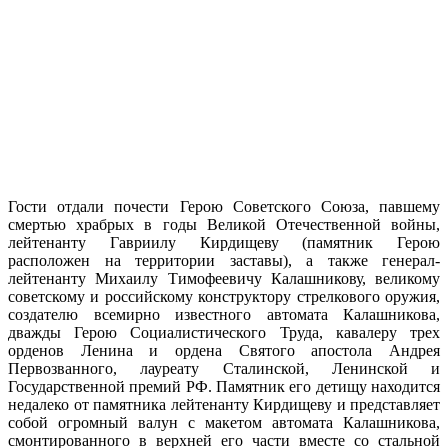
Гости отдали почести Герою Советского Союза, павшему
смертью храбрых в годы Великой Отечественной войны,
лейтенанту Гавриилу Кирдищеву (памятник Герою
расположен на территории заставы), а также генерал-
лейтенанту Михаилу Тимофеевичу Калашникову, великому
советскому и российскому конструктору стрелкового оружия,
создателю всемирно известного автомата Калашникова,
дважды Герою Социалистического Труда, кавалеру трех
орденов Ленина и ордена Святого апостола Андрея
Первозванного, лауреату Сталинской, Ленинской и
Государственной премий РФ. Памятник его детищу находится
недалеко от памятника лейтенанту Кирдищеву и представляет
собой огромный валун с макетом автомата Калашникова,
смонтированного в верхней его части вместе со стальной