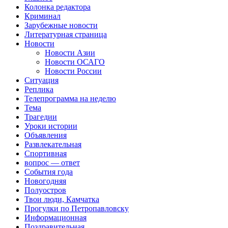
Колонка редактора
Криминал
Зарубежные новости
Литературная страница
Новости
Новости Азии
Новости ОСАГО
Новости России
Ситуация
Реплика
Телепрограмма на неделю
Тема
Трагедии
Уроки истории
Объявления
Развлекательная
Спортивная
вопрос — ответ
События года
Новогодняя
Полуостров
Твои люди, Камчатка
Прогулки по Петропавловску
Информационная
Поздравительная