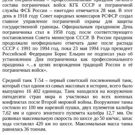
состава пограничных войск КГБ СССР и пограничной
службы ФСБ России – ежегодно отмечается 28 мая. В этот
день в 1918 году Совет народных комиссаров РСФСР создал
главное управление пограничной охраны для защиты
государственной границы. Официальным праздником День
пограничника стал в 1958 году, после соответствующего
постановления Совета министров СССР. В России праздник
продолжали неофициально отмечать даже после распада
СССР с 1991 по 1994 год, пока 23 мая 1994 года президент
Российской Федерации Борис Ельцин не подписал указ об
установлении Дня пограничника как профессионального
праздника «…в целях возрождения традиций России и её
пограничных войск».
Средний танк Т-54 – первый советский послевоенный танк,
который стал одним из самых массовых в истории, всего было
выпущено 16 402 единицы. Танк находился на вооружении
пятидесяти стран мира и участвовал во всех военных
конфликтах после Второй мировой войны. Вооружение танка
состояло из 100 мм нарезной пушки, двух пулеметов калибра
7,62 мм и одного зенитного пулемета калибра 12,7 мм. Он
развивал максимальную скорость по шоссе до 50 км/час, запас
хода составлял 420 км по шоссе. Максимальная масса танка
равнялась 36 тоннам.