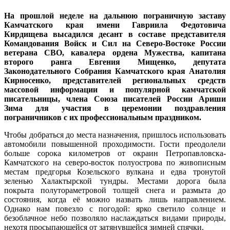
На прошлой неделе на дальнюю пограничную заставу
Камчатского края имени Гавриила Федотовича
Кирдищева высадился десант в составе представителя
Командования Войск и Сил на Северо-Востоке России
ветерана СВО, кавалера ордена Мужества, капитана
второго ранга Евгения Мищенко, депутата
Законодательного Собрания Камчатского края Анатолия
Кирносенко, представителей региональных средств
массовой информации и популярной камчатской
писательницы, члена Союза писателей России Ариши
Зима для участия в церемонии поздравления
пограничников с их профессиональным праздником.
Чтобы добраться до места назначения, пришлось использовать
автомобили повышенной проходимости. Гости преодолели
больше сорока километров от окраин Петропавловска-
Камчатского на северо-восток полуострова по живописным
местам предгорья Козельского вулкана и едва тронутой
зеленью Халактырской тундры. Местами дорога была
покрыта полутораметровой толщей снега и размыта до
состояния, когда её можно назвать лишь направлением.
Однако нам повезло с погодой: ярко светило солнце и
безоблачное небо позволяло наслаждаться видами природы,
нехотя просыпающейся от затянувшейся зимней спячки.