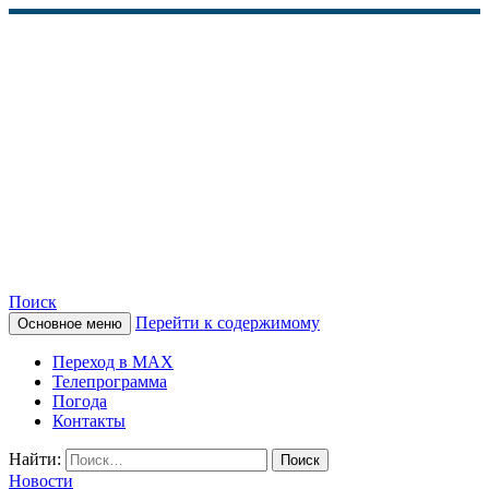
Поиск
Перейти к содержимому
Основное меню
КАМЧАТСКОЕ
Переход в MAX
ИНФОРМАЦИОННОЕ
Телепрограмма
Погода
АГЕНТСТВО (КИА
Контакты
«ВЕСТИ»)
Найти:
Новости