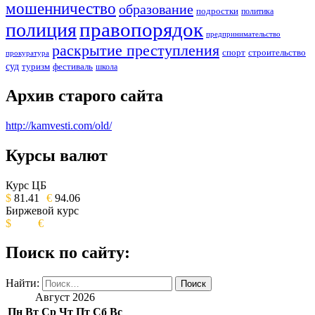
мошенничество
образование
подростки
политика
правопорядок
полиция
предпринимательство
раскрытие преступления
спорт
строительство
прокуратура
суд
туризм
фестиваль
школа
Архив старого сайта
http://kamvesti.com/old/
Курсы валют
ОБЩЕСТВЕННО-ПОЛИТИЧЕСКОЕ
ИЗДАНИЕ КАМЧАТСКОГО КРАЯ.
Курс ЦБ
$
81.41
€
94.06
Биржевой курс
$
€
Поиск по сайту:
Найти:
Август 2026
Пн
Вт
Ср
Чт
Пт
Сб
Вс