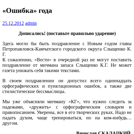
«Ошибка» года
25.12.2012
admin
Дописались! (поставьте правильно ударение)
Здесь могло бы быть поздравление с Новым годом главы
Петропавловск-Камчатского городского округа Слыщенко К.
Г.
К сожалению, «Вести» в очередной раз не могут поставить
поздравление от мичмана запаса Слыщенко К.Г. Не может
газета унижать себя такими текстами.
В своем поздравлении он допустил всего одиннадцать
орфографических и пунктационных ошибок, а также две
стилистические бессмыслицы.
Мы уже объясняли мичману «КГ», что нужно следить за
падежами, «дружить» с орфографическим словарем и
правописанием. Уверены, все в его творческих руках. Надо не
падать духом, чаще тренироваться, но на ком-нибудь…
другом.
Вячеслав СКАЛАЦКИЙ.