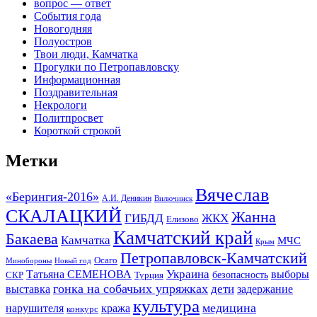
вопрос — ответ
События года
Новогодняя
Полуостров
Твои люди, Камчатка
Прогулки по Петропавловску
Информационная
Поздравительная
Некрологи
Политпросвет
Короткой строкой
Метки
Вячеслав
«Берингия-2016»
А.И. Деникин
Вилючинск
СКАЛАЦКИЙ
Жанна
ГИБДД
ЖКХ
Елизово
Камчатский край
Бакаева
Камчатка
МЧС
Крым
Петропавловск-Камчатский
Осаго
Минобороны
Новый год
Украина
Татьяна СЕМЕНОВА
выборы
безопасность
СКР
Турция
гонка на собачьих упряжках
дети
выставка
задержание
культура
медицина
нарушителя
кража
конкурс