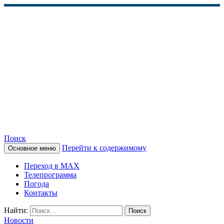
Поиск
Перейти к содержимому
Основное меню
КАМЧАТСКОЕ
Переход в MAX
ИНФОРМАЦИОННОЕ
Телепрограмма
Погода
АГЕНТСТВО (КИА
Контакты
«ВЕСТИ»)
Найти:
Новости