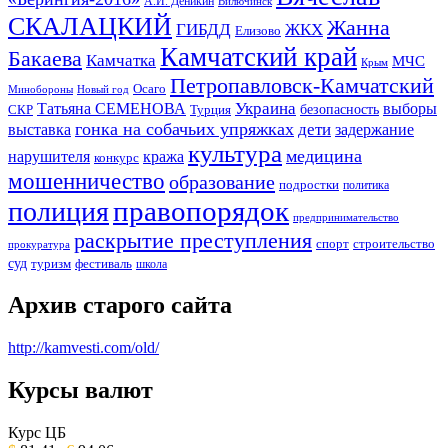
А.И. Деникин
Вилючинск
СКАЛАЦКИЙ
Жанна
ГИБДД
ЖКХ
Елизово
Камчатский край
Бакаева
Камчатка
МЧС
Крым
Петропавловск-Камчатский
Осаго
Минобороны
Новый год
Украина
Татьяна СЕМЕНОВА
выборы
безопасность
СКР
Турция
гонка на собачьих упряжках
дети
выставка
задержание
культура
медицина
нарушителя
кража
конкурс
мошенничество
образование
подростки
политика
правопорядок
полиция
предпринимательство
раскрытие преступления
спорт
строительство
прокуратура
суд
туризм
фестиваль
школа
Архив старого сайта
http://kamvesti.com/old/
Курсы валют
ОБЩЕСТВЕННО-ПОЛИТИЧЕСКОЕ
ИЗДАНИЕ КАМЧАТСКОГО КРАЯ.
Курс ЦБ