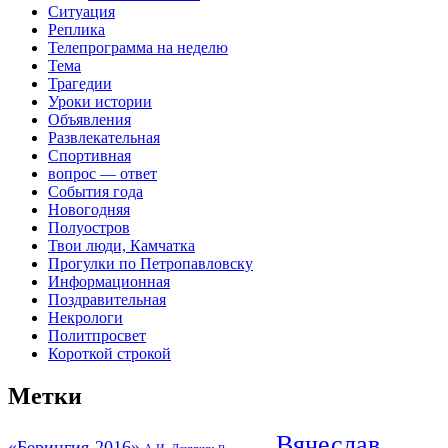
Ситуация
Реплика
Телепрограмма на неделю
Тема
Трагедии
Уроки истории
Объявления
Развлекательная
Спортивная
вопрос — ответ
События года
Новогодняя
Полуостров
Твои люди, Камчатка
Прогулки по Петропавловску
Информационная
Поздравительная
Некрологи
Политпросвет
Короткой строкой
Метки
Вячеслав
«Берингия-2016»