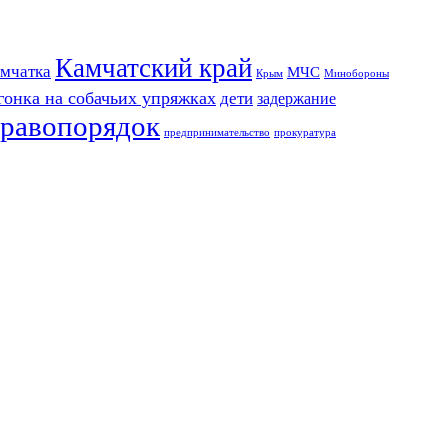
Камчатский край
мчатка
МЧС
Крым
Минобороны
гонка на собачьих упряжках
дети
задержание
равопорядок
предпринимательство
прокуратура