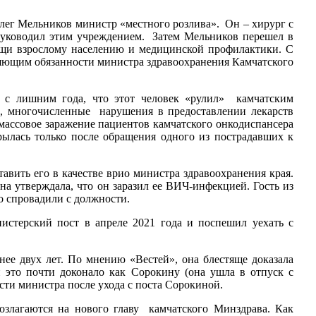
лег Мельников министр «местного розлива». Он – хирург с
 руководил этим учреждением. Затем Мельников перешел в
ощи взрослому населению и медицинской профилактики. С
лняющим обязанности министра здравоохранения Камчатского
а с лишним года, что этот человек «рулил» камчатским
, многочисленные нарушения в предоставлении лекарств
ассовое заражение пациентов камчатского онкодиспансера
ылась только после обращения одного из пострадавших к
авить его в качестве врио министра здравоохранения края.
на утверждала, что он заразил ее ВИЧ-инфекцией. Гость из
ко спровадили с должности.
стерский пост в апреле 2021 года и поспешил уехать с
е двух лет. По мнению «Вестей», она блестяще доказала
и это почти доконало как Сорокину (она ушла в отпуск с
ти министра после ухода с поста Сорокиной.
озлагаются на нового главу камчатского Минздрава. Как