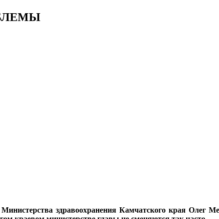
БЛЕМЫ
Министерства здравоохранения Камчатского края Олег Мель
ом краевом министерстве главы не сменяются так часто.