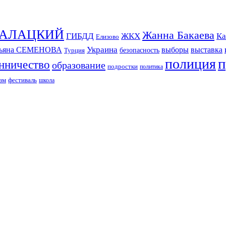
СКАЛАЦКИЙ
Жанна Бакаева
ГИБДД
ЖКХ
Ка
Елизово
Украина
тьяна СЕМЕНОВА
выборы
выставка
безопасность
Турция
п
полиция
нничество
образование
подростки
политика
зм
фестиваль
школа
ИЗДАНИЕ КАМЧАТСКОГО КРАЯ.