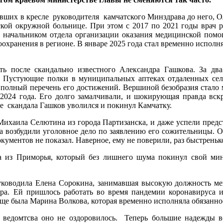
авших в кресле руководителя камчатского Минздрава до него, О
ской окружной больнице. При этом с 2017 по 2021 годы врач
ыл начальником отдела организации оказания медицинской пом
воохранения в регионе. В январе 2025 года стал временно испо
 после скандально известного Александра Гашкова. За дв
. Пустующие полки в муниципальных аптеках отдаленных сел
полный перечень его достижений. Вершиной безобразия стало м
2024 года. Его долго замалчивали, и шокирующая правда вскр
е скандала Гашков уволился и покинул Камчатку.
ихаила Селютина из города Партизанска, и даже успели предст
а возбудили уголовное дело по заявлению его сожительницы. О
окументов не показал. Наверное, ему не поверили, раз быстрень
 из Приморья, который без лишнего шума покинул свой мини
ководила Елена Сорокина, занимавшая высокую должность мене
тра. Ей пришлось работать во время пандемии коронавируса 
ще была Марина Волкова, которая временно исполняла обязаннос
 ведомтсва оно не оздоровилось. Теперь большие надежды в