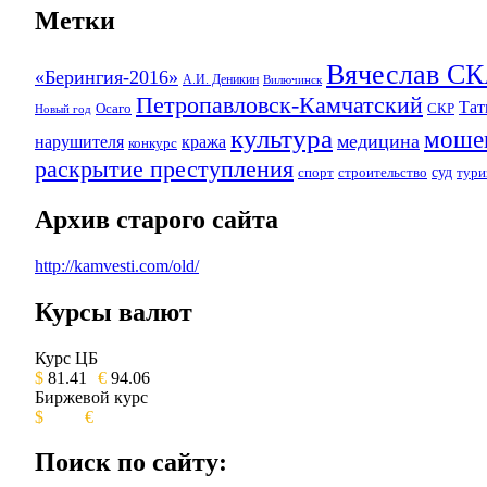
Метки
Вячеслав 
«Берингия-2016»
А.И. Деникин
Вилючинск
Петропавловск-Камчатский
Та
Осаго
СКР
Новый год
культура
моше
медицина
нарушителя
кража
конкурс
раскрытие преступления
суд
спорт
строительство
тури
Архив старого сайта
http://kamvesti.com/old/
Курсы валют
ОБЩЕСТВЕННО-ПОЛИТИЧЕСКОЕ 
Курс ЦБ
$
81.41
€
94.06
Биржевой курс
$
€
Поиск по сайту: