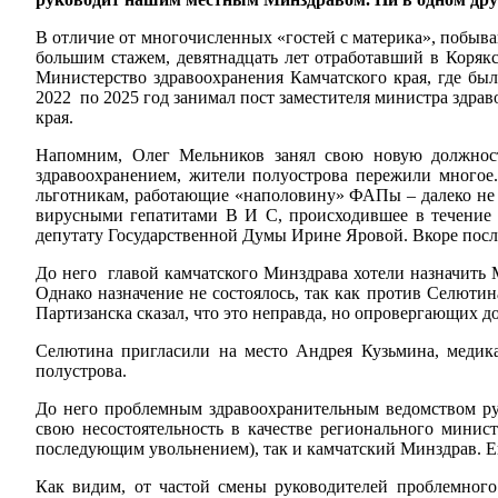
В отличие от многочисленных «гостей с материка», побыв
большим стажем, девятнадцать лет отработавший в Коряк
Министерство здравоохранения Камчатского края, где б
2022 по 2025 год занимал пост заместителя министра здра
края.
Напомним, Олег Мельников занял свою новую должность
здравоохранением, жители полуострова пережили многое
льготникам, работающие «наполовину» ФАПы – далеко не 
вирусными гепатитами В И С, происходившее в течение 
депутату Государственной Думы Ирине Яровой. Вкоре посл
До него главой камчатского Минздрава хотели назначить М
Однако назначение не состоялось, так как против Селютин
Партизанска сказал, что это неправда, но опровергающих д
Селютина пригласили на место Андрея Кузьмина, медика
полустрова.
До него проблемным здравоохранительным ведомством ру
свою несостоятельность в качестве регионального минис
последующим увольнением), так и камчатский Минздрав. Е
Как видим, от частой смены руководителей проблемного