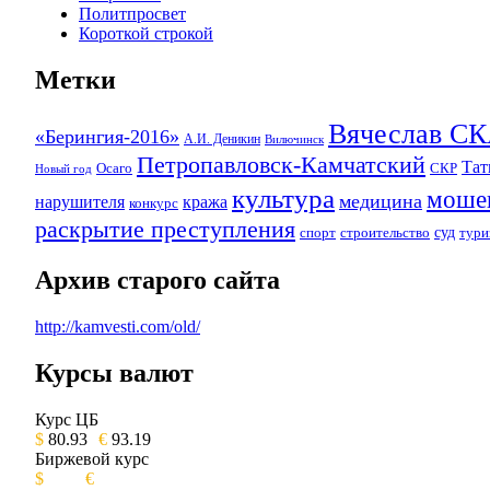
Политпросвет
Короткой строкой
Метки
Вячеслав 
«Берингия-2016»
А.И. Деникин
Вилючинск
Петропавловск-Камчатский
Та
Осаго
СКР
Новый год
культура
моше
медицина
нарушителя
кража
конкурс
раскрытие преступления
суд
спорт
строительство
тури
Архив старого сайта
http://kamvesti.com/old/
Курсы валют
ОБЩЕСТВЕННО-ПОЛИТИЧЕСКОЕ 
Курс ЦБ
$
80.93
€
93.19
Биржевой курс
$
€