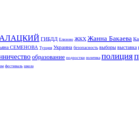
СКАЛАЦКИЙ
Жанна Бакаева
ГИБДД
ЖКХ
Ка
Елизово
Украина
тьяна СЕМЕНОВА
выборы
выставка
безопасность
Турция
п
полиция
нничество
образование
подростки
политика
зм
фестиваль
школа
ИЗДАНИЕ КАМЧАТСКОГО КРАЯ.