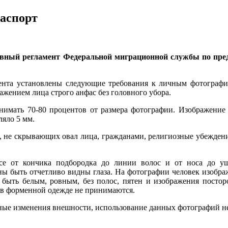
паспорт
вный регламент Федеральной миграционной службы по пред
ента установлены следующие требования к личным фотографи
ажением лица строго анфас без головного убора.
нимать 70-80 процентов от размера фотографии. Изображение
ляло 5 мм.
, не скрывающих овал лица, гражданами, религиозные убежден
е от кончика подбородка до линии волос и от носа до уше
ы быть отчетливо видны глаза. На фотографии человек изобра
ыть белым, ровным, без полос, пятен и изображения постор
 в форменной одежде не принимаются.
ные изменения внешности, использование данных фотографий не