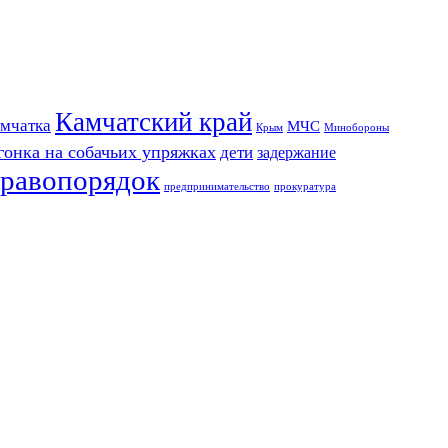
Камчатский край
мчатка
МЧС
Крым
Минобороны
гонка на собачьих упряжках
дети
задержание
равопорядок
предпринимательство
прокуратура