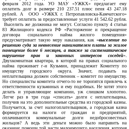
февраля 2012 года. УО МАУ «УЖКХ» предлагает ему
оплатить долг в размере 210 237.51 плюс пеня 43 247.18
рублей. А ООО «УЖКХ г. Петропавловска-Камчатского»
требует оплатить за предоставленные услуги 41 542.62 рубля.
Выселить же должника не могут. Согласно пункту 4 статьи
83 Жилищного кодекса РФ «Расторжение и прекращение
договора социального найма жилого помещения»
предусматривает такую меру наказания, как «
выселение по
решению суда за невнесение нанимателем платы за жилое
помещение более 6 месяцев, а также за систематическое
нарушение прав и законных интересов соседей
».
Двухкомнатная квартира, в которой на правах социального
найма проживает г-н Кузьмин, принадлежит Комитету по
имуществу городского округа. Значит, подавать на
неплательщика должен собственник – комитет по имуществу.
Но специалисты комитета отчего-то не торопятся привлечь к
ответственности кузьминых и ему подобных. Не хотят этого
делать и управляющие компании, уж слишком хлопотно.
Легче раз в три года «списать» долги с неплательщика,
получив на это дополнительные средства из городской казны.
Получается, за счет налогоплательщиков, а городская казна
формируется на налоги от граждан и предприятий,
оплачиваются коммунальные долги недобросовестных
жильцов? А ведь эти деньги можно было направить на
оказание помощи той части малоимущего населения, которая