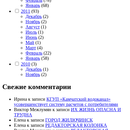
Февраль
(78)
Январь
(68)
2011
(93)
Декабрь
(2)
Ноябрь
(2)
Август
(1)
Июль
(1)
Июнь
(2)
Май
(1)
Март
(4)
Февраль
(22)
Январь
(58)
2010
(3)
Декабрь
(1)
Ноябрь
(2)
Свежие комментарии
Ирина
к записи
КГУП «Камчатский водоканал»
усовершенствует систему расчетов с потребителями
Виктор Межлумян
к записи
ИХ ЖИЗНЬ ОПАСНА И
ТРУДНА
Елена
к записи
ГОРОД ЖИЛЮЧИНСК
Елена
к записи
РЕДАКТОРСКАЯ КОЛОНКА