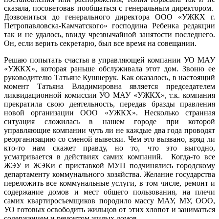
сказала, посоветовав пообщаться с генеральным директором.
Дозвониться до генерального директора ООО «УЖКХ г.
Петропавловска-Камчатского» господина Ребенка редакции
так и не удалось, ввиду чрезвычайной занятости последнего.
Он, если верить секретарю, был все время на совещании.
Решаю попытать счастья в управляющей компании УО МАУ
«УЖКХ», которая раньше обслуживала этот дом. Звоню ее
руководителю Татьяне Кушнерук. Как оказалось, в настоящий
момент Татьяна Владимировна является председателем
ликвидационной комиссии УО МАУ «УЖКХ», т.к. компания
прекратила свою деятельность, передав бразды правления
новой организации ООО «УЖКХ». Несколько странная
ситуация сложилась в нашем городе при которой
управляющие компании чуть ли не каждые два года проводят
реорганизацию со сменой вывески. Чем это вызвано, вряд ли
кто-то нам скажет правду, но то, что это выгодно,
усматривается в действиях самих компаний. Когда-то все
ЖЭУ и ЖЭКи с приставкой МУП подчинялись городскому
департаменту коммунального хозяйства. Желание государства
переложить все коммунальные услуги, в том числе, ремонт и
содержание домов и мест общего пользования, на плечи
самих квартиросъемщиков породило массу МАУ, МУ, ООО,
УО готовых освободить жильцов от этих хлопот и заниматься
содержанием и ремонтом жилых домов.