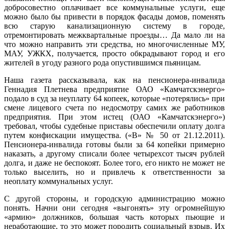
добросовестно оплачивает все коммунальные услуги, еще
можно было бы привести в порядок фасады домов, поменять
всю старую канализационную систему в городе,
отремонтировать межквартальные проезды… Да мало ли на
что можно направить эти средства, но многочисленные МУ,
МАУ, УЖКХ, получается, просто обкрадывают город и его
жителей в угоду разного рода опустившимся пьяницам.
Наша газета рассказывала, как на пенсионера-инвалида
Геннадия Плетнева предприятие ОАО «Камчатскэнерго»
подало в суд за неуплату 64 копеек, которые «потерялись» при
смене лицевого счета по недосмотру самих же работников
предприятия. При этом истец (ОАО «Камчатскэнерго»)
требовал, чтобы судебные приставы обеспечили оплату долга
путем конфискации имущества. («В» № 50 от 21.12.2011).
Пенсионера-инвалида готовы были за 64 копейки примерно
наказать, а другому списали более четырехсот тысяч рублей
долга, и даже не беспокоят. Более того, его никто не может не
только выселить, но и привлечь к ответственности за
неоплату коммунальных услуг.
С другой стороны, и городскую администрацию можно
понять. Начни они сегодня «выгонять» эту огромнейшую
«армию» должников, большая часть которых пьющие и
неработающие, то это может породить социальный взрыв. Их