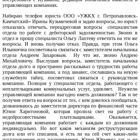
управляющих компаниях.
Набираю телефон юриста ООО «УЖКХ г. Петропавловск-
Камчатский» Ирины Кузьмичевой и задаю вопросы, но юрист
отказалась отвечать, переадресовав вопросы специалистам
отдела по работе с дебиторской задолженностью. Звоню в
отдел и прошу специалиста Ольгу Лаптеву ответить на эти же
вопросы. И вновь получаю отказ. Правда, при этом Ольга
Ильинична посоветовала связаться с заместителем начальника
отдела Андреем Захаровым. Ну что же, звоню Андрею
Михайловичу. Выслушав вопросы, заместитель начальника
отдела долго и пространно рассказывал о трудностях работы
управляющей компании, а под занавес, сославшись на некую
служебную тайну, посоветовал связаться с руководством
компании. Позиция у специалистов отдела, работающего с
неплательщиками коммунальных услуг, удивляет. Неужели
управляющей компании выгодно иметь должников? Так и не
получив ответа на вопросы от тех, с кем довелось пообщаться,
дозваниваюсь до заместителя директора по финансовой части
Юлии Харитоновой, которая пролила свет на работу с
недобросовестными плательщиками. Оказывается,
управляющая компания работает с каждым из должников
индивидуально. Но вот каков механизм реструктуризации
долга или его списания, и есть ли на сей счет какие-либо
постановления или распоряжения, Юлия Юрьевна так и не