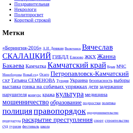
Поздравительная
Некрологи
Политпросвет
Короткой строкой
Метки
Вячеслав
«Берингия-2016»
А.И. Деникин
Вилючинск
СКАЛАЦКИЙ
Жанна
ГИБДД
ЖКХ
Елизово
Камчатский край
Бакаева
Камчатка
МЧС
Крым
Петропавловск-Камчатский
Осаго
Минобороны
Новый год
Украина
Татьяна СЕМЕНОВА
выборы
безопасность
СКР
Турция
гонка на собачьих упряжках
дети
выставка
задержание
культура
медицина
нарушителя
кража
конкурс
мошенничество
образование
подростки
политика
правопорядок
полиция
предпринимательство
раскрытие преступления
спорт
строительство
прокуратура
суд
туризм
фестиваль
школа