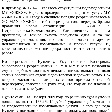
К примеру, ЖЭУ № 5 являлось структурным подразделением
МУ «УЖКХ». Недолго продержавшись на рынке услуг, МУ
«УЖКХ» в 2010 году в спешном порядке реорганизовалось в
УО МАУ «УЖКХ», чтобы через два года передать бразды
правления новой организации ООО «УЖКХ г.
Петропавловска-Камчатского». Единственное, в чем
преуспели, а точнее сказать преуспела одна и та же
управляющая компания, так это в «накоплении армии»
неплательщиков за коммунальные и прочие услуги. И,
конечно же, стало меньше прозрачности и ответственности в
работе.
Но вернемся к Кузьмину. Ему повезло. Во-первых,
многоразовая реорганизация ЖЭУ в МУ и МАУ позволила
ему и подобным злостным неплательщикам выпасть из поля
зрения работников отдела с дебиторской задолженностью. Во-
вторых, частая смена лицевых счетов привела к полной
неразберихе, сработав на руку тем, кто годами не платил и
дальше платить не будет.
Судите сами. На 1 ноября 2009 года по решению суда Кузьмин
должен выплатить 177 279.15 рублей управляющей компании
за предоставленные коммунальные услуги. Через два года
Кузьмину приходят две квитанции на оплату, датированные 1