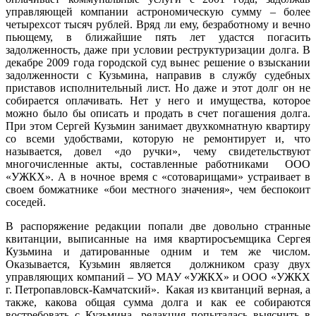
управляющей компании астрономическую сумму – более
четырехсот тысяч рублей. Вряд ли ему, безработному и вечно
пьющему, в ближайшие пять лет удастся погасить
задолженность, даже при условии реструктуризации долга. В
декабре 2009 года городской суд вынес решение о взыскании
задолженности с Кузьмина, направив в службу судебных
приставов исполнительный лист. Но даже и этот долг он не
собирается оплачивать. Нет у него и имущества, которое
можно было бы описать и продать в счет погашения долга.
При этом Сергей Кузьмин занимает двухкомнатную квартиру
со всеми удобствами, которую не ремонтирует и, что
называется, довел «до ручки», чему свидетельствуют
многочисленные акты, составленные работниками ООО
«УЖКХ». А в ночное время с «сотоварищами» устраивает в
своем бомжатнике «бои местного значения», чем беспокоит
соседей.
В распоряжение редакции попали две довольно странные
квитанции, выписанные на имя квартиросъемщика Сергея
Кузьмина и датированные одним и тем же числом.
Оказывается, Кузьмин является должником сразу двух
управляющих компаний – УО МАУ «УЖКХ» и ООО «УЖКХ
г. Петропавловск-Камчатский».
Какая из квитанций верная, а
также, какова общая сумма долга и как ее собираются
востребовать с Кузьмина, редакция попыталась выяснить в