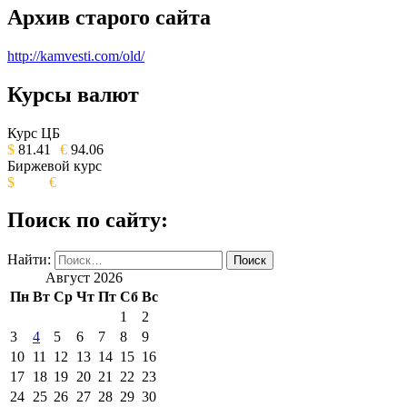
Архив старого сайта
http://kamvesti.com/old/
Курсы валют
ОБЩЕСТВЕННО-ПОЛИТИЧЕСКОЕ
ИЗДАНИЕ КАМЧАТСКОГО КРАЯ.
Курс ЦБ
$
81.41
€
94.06
Биржевой курс
$
€
Поиск по сайту:
Найти:
Август 2026
Пн
Вт
Ср
Чт
Пт
Сб
Вс
1
2
3
4
5
6
7
8
9
10
11
12
13
14
15
16
17
18
19
20
21
22
23
24
25
26
27
28
29
30