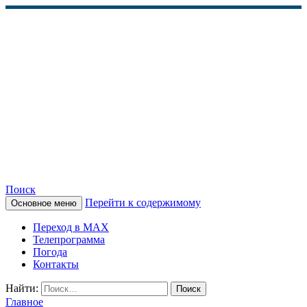
Поиск
Перейти к содержимому
Основное меню
КАМЧАТСКОЕ
Переход в MAX
ИНФОРМАЦИОННОЕ
Телепрограмма
Погода
АГЕНТСТВО (КИА
Контакты
«ВЕСТИ»)
Найти:
Главное