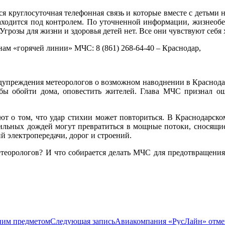
я круглосуточная телефонная связь и которые вместе с детьми 
аходится под контролем. По уточненной информации, жизнеобес
Угрозы для жизни и здоровья детей нет. Все они чувствуют себя 
 «горячей линии» МЧС: 8 (861) 268-64-40 – Краснодар,
едупреждения метеорологов о возможном наводнении в Краснода
обы обойти дома, оповестить жителей. Глава МЧС признал о
 о том, что удар стихии может повториться. В Краснодарско
сильных дождей могут превратиться в мощные потоки, сносящие
й электропередачи, дорог и строений.
етеорологов? И что собирается делать МЧС для предотвращени
ним предметом
Следующая запись
Авиакомпания «РусЛайн» отмен