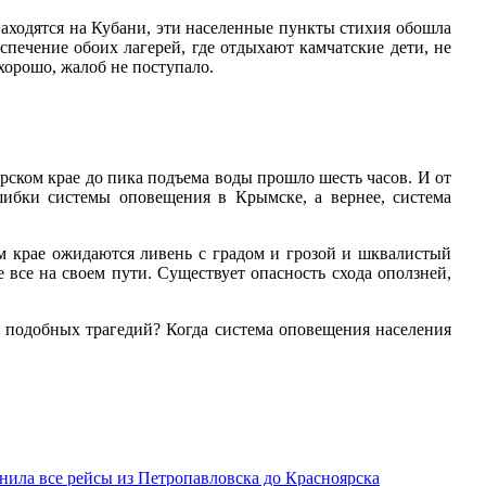
находятся на Кубани, эти населенные пункты стихия обошла
печение обоих лагерей, где отдыхают камчатские дети, не
хорошо, жалоб не поступало.
рском крае до пика подъема воды прошло шесть часов. И от
шибки системы оповещения в Крымске, а вернее, система
м крае ожидаются ливень с градом и грозой и шквалистый
 все на своем пути. Существует опасность схода оползней,
я подобных трагедий? Когда система оповещения населения
ила все рейсы из Петропавловска до Красноярска