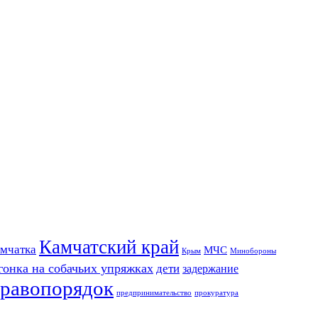
Камчатский край
мчатка
МЧС
Крым
Минобороны
гонка на собачьих упряжках
дети
задержание
равопорядок
предпринимательство
прокуратура