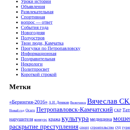
Уроки истории
Объявления
Развлекательная
Спортивная
вопрос — ответ
События года
Новогодняя
Полуостров
Твои люди, Камчатка
Прогулки по Петропавловску
Информационная
Поздравительная
Некрологи
Политпросвет
Короткой строкой
Метки
Вячеслав 
«Берингия-2016»
А.И. Деникин
Вилючинск
Петропавловск-Камчатский
Та
Осаго
СКР
Новый год
культура
моше
медицина
нарушителя
кража
конкурс
раскрытие преступления
суд
спорт
строительство
тури