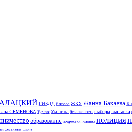
СКАЛАЦКИЙ
Жанна Бакаева
ГИБДД
ЖКХ
Ка
Елизово
Украина
тьяна СЕМЕНОВА
выборы
выставка
безопасность
Турция
п
полиция
нничество
образование
подростки
политика
зм
фестиваль
школа