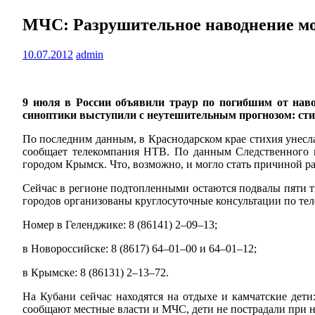
МЧС: Разрушительное наводнение мо
10.07.2012
admin
9 июля в России объявили траур по погибшим от нав
синоптики выступили с неутешительным прогнозом: сти
По последним данным, в Краснодарском крае стихия унесла
сообщает телекомпания НТВ. По данным Следственного к
городом Крымск. Что, возможно, и могло стать причиной р
Сейчас в регионе подтопленными остаются подвалы пяти т
городов организованы круглосуточные консультации по те
Номер в Геленджике: 8 (86141) 2–09–13;
в Новороссийске: 8 (8617) 64–01–00 и 64–01–12;
в Крымске: 8 (86131) 2–13–72.
На Кубани сейчас находятся на отдыхе и камчатские дети
сообщают местные власти и МЧС, дети не пострадали при 