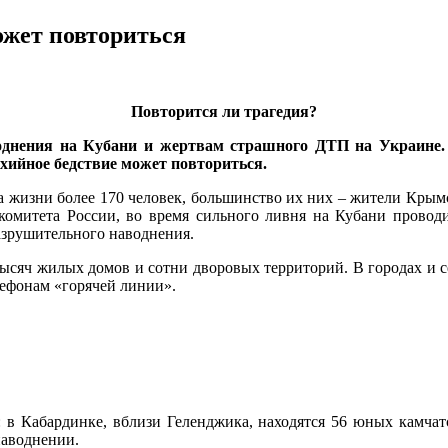
жет повториться
Повторится ли трагедия?
однения на Кубани и жертвам страшного ДТП на Украине
хийное бедствие может повториться.
 жизни более 170 человек, большинство их них – жители Крымск
омитета России, во время сильного ливня на Кубани провод
азрушительного наводнения.
ысяч жилых домов и сотни дворовых территорий. В городах и с
лефонам «горячей линии».
: в Кабардинке, вблизи Геленджика, находятся 56 юных камча
наводнении.