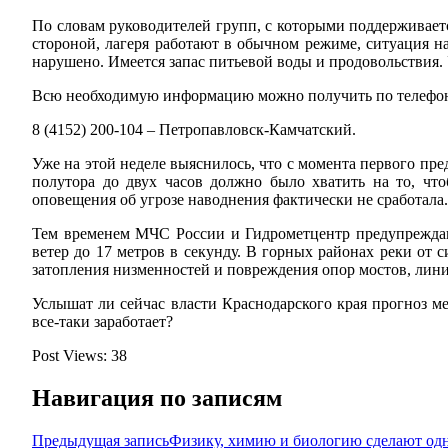
По словам руководителей групп, с которыми поддерживаетс
стороной, лагеря работают в обычном режиме, ситуация н
нарушено. Имеется запас питьевой воды и продовольствия. 
Всю необходимую информацию можно получить по телефонам
8 (4152) 200-104 – Петропавловск-Камчатский.
Уже на этой неделе выяснилось, что с момента первого пр
полутора до двух часов должно было хватить на то, чт
оповещения об угрозе наводнения фактически не сработала.
Тем временем МЧС России и Гидрометцентр предупреждают
ветер до 17 метров в секунду. В горных районах реки от 
затопления низменностей и повреждения опор мостов, лини
Услышат ли сейчас власти Краснодарского края прогноз м
все-таки заработает?
Post Views:
38
Навигация по записям
Предыдущая запись
Физику, химию и биологию сделают од