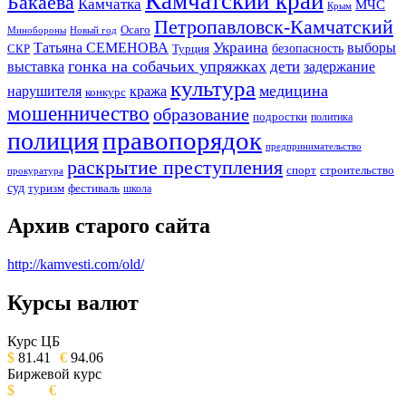
Камчатский край
Бакаева
Камчатка
МЧС
Крым
Петропавловск-Камчатский
Осаго
Минобороны
Новый год
Украина
Татьяна СЕМЕНОВА
выборы
безопасность
СКР
Турция
гонка на собачьих упряжках
дети
выставка
задержание
культура
медицина
нарушителя
кража
конкурс
мошенничество
образование
подростки
политика
правопорядок
полиция
предпринимательство
раскрытие преступления
спорт
строительство
прокуратура
суд
туризм
фестиваль
школа
Архив старого сайта
http://kamvesti.com/old/
Курсы валют
ОБЩЕСТВЕННО-ПОЛИТИЧЕСКОЕ
ИЗДАНИЕ КАМЧАТСКОГО КРАЯ.
Курс ЦБ
$
81.41
€
94.06
Биржевой курс
$
€