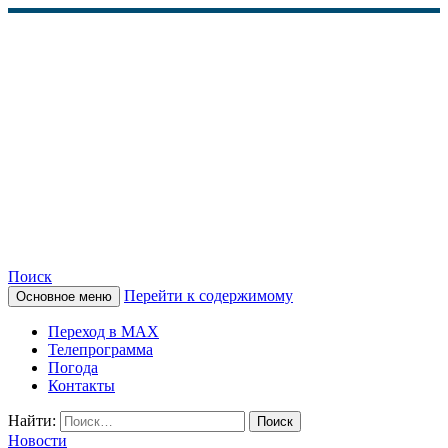
Поиск
Перейти к содержимому
Основное меню
КАМЧАТСКОЕ
Переход в MAX
ИНФОРМАЦИОННОЕ
Телепрограмма
Погода
АГЕНТСТВО (КИА
Контакты
«ВЕСТИ»)
Найти:
Новости