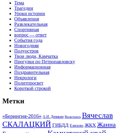
Тема
Трагедии
Уроки истории
Объявления
Развлекательная
Спортивная
вопрос — ответ
События года
Новогодняя
Полуостров
Твои люди, Камчатка
Прогулки по Петропавловску
Информационная
Поздравительная
Некрологи
Политпросвет
Короткой строкой
Метки
Вячеслав
«Берингия-2016»
А.И. Деникин
Вилючинск
СКАЛАЦКИЙ
Жанна
ГИБДД
ЖКХ
Елизово