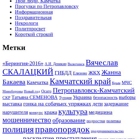
Твои люди, Камчатка
Прогулки по Петропавловску
Информационная
Поздравительная
Некрологи
Политпросвет
Короткой строкой
Метки
Вячеслав
«Берингия-2016»
А.И. Деникин
Вилючинск
СКАЛАЦКИЙ
Жанна
ГИБДД
ЖКХ
Елизово
Камчатский край
Бакаева
Камчатка
МЧС
Крым
Петропавловск-Камчатский
Осаго
Минобороны
Новый год
Украина
Татьяна СЕМЕНОВА
выборы
безопасность
СКР
Турция
гонка на собачьих упряжках
дети
выставка
задержание
культура
медицина
нарушителя
кража
конкурс
мошенничество
образование
подростки
политика
правопорядок
полиция
предпринимательство
раскрытие преступления