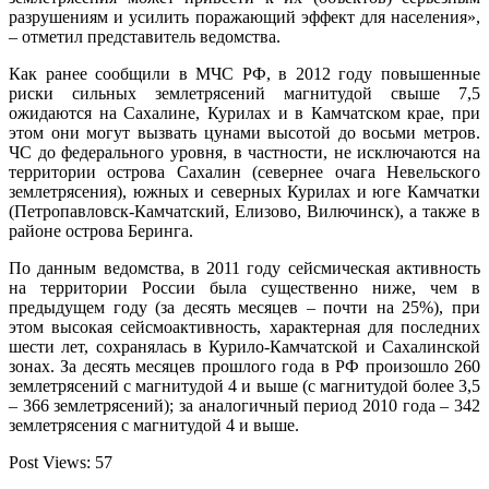
разрушениям и усилить поражающий эффект для населения»,
– отметил представитель ведомства.
Как ранее сообщили в МЧС РФ, в 2012 году повышенные
риски сильных землетрясений магнитудой свыше 7,5
ожидаются на Сахалине, Курилах и в Камчатском крае, при
этом они могут вызвать цунами высотой до восьми метров.
ЧС до федерального уровня, в частности, не исключаются на
территории острова Сахалин (севернее очага Невельского
землетрясения), южных и северных Курилах и юге Камчатки
(Петропавловск-Камчатский, Елизово, Вилючинск), а также в
районе острова Беринга.
По данным ведомства, в 2011 году сейсмическая активность
на территории России была существенно ниже, чем в
предыдущем году (за десять месяцев – почти на 25%), при
этом высокая сейсмоактивность, характерная для последних
шести лет, сохранялась в Курило-Камчатской и Сахалинской
зонах. За десять месяцев прошлого года в РФ произошло 260
землетрясений с магнитудой 4 и выше (с магнитудой более 3,5
– 366 землетрясений); за аналогичный период 2010 года – 342
землетрясения с магнитудой 4 и выше.
Post Views:
57