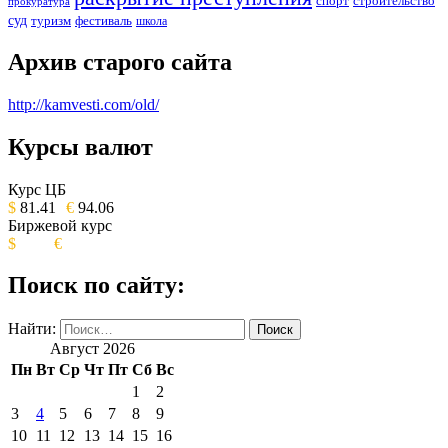
спорт
строительство
прокуратура
суд
туризм
фестиваль
школа
Архив старого сайта
http://kamvesti.com/old/
Курсы валют
ОБЩЕСТВЕННО-ПОЛИТИЧЕСКОЕ
ИЗДАНИЕ КАМЧАТСКОГО КРАЯ.
Курс ЦБ
$
81.41
€
94.06
Биржевой курс
$
€
Поиск по сайту:
Найти:
Август 2026
Пн
Вт
Ср
Чт
Пт
Сб
Вс
1
2
3
4
5
6
7
8
9
10
11
12
13
14
15
16