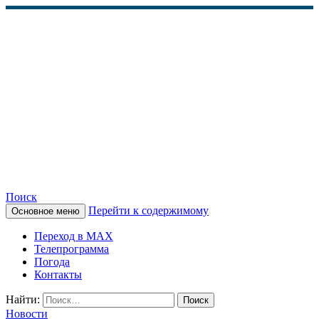
Поиск
Перейти к содержимому
Основное меню
КАМЧАТСКОЕ
Переход в MAX
ИНФОРМАЦИОННОЕ
Телепрограмма
Погода
АГЕНТСТВО (КИА
Контакты
«ВЕСТИ»)
Найти:
Новости