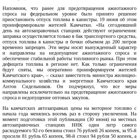
Напомним, что ранее для предотвращения ажиотажного
спроса на федеральном уровне было принято решение
приостановить отпуск топлива в канистры. 19 июня об этом
проинформировали жителей Камчатки. «На сегодняшний
день на автозаправочных станциях действуют ограничения:
заправка осуществляется только в бак транспортного средства,
отпуск топлива в канистры и бочки объемом до 200 литров
временно запрещен. Эти меры носят вынужденный характер
и направлены на недопущение ажиотажного спроса и
обеспечение стабильной работы топливного рынка. При этом
дефицита топлива в регионе нет. Как только ограничения
будут сняты, мы оперативно проинформируем жителей
Камчатского края», – сказал заместитель министра жилищно-
коммунального хозяйства и энергетики Камчатского края
Антон Сидельников. Он подчеркнул, что все меры
направлены исключительно на предотвращение ажиотажного
спроса и недопущение оптовых закупок.
На камчатских автозаправках цены на моторное топливо с
начала года менялись восемь раз в сторону увеличения. На
момент подготовки этой публикации (30 июня) на местных
автозаправочных станциях ННК один литр самого
расходуемого 92-го бензина стоил 76 рублей 26 копеек, за 95-й
просили 81 рубль 65 копеек, 98-й стоил 94 рубля 50 копеек, а