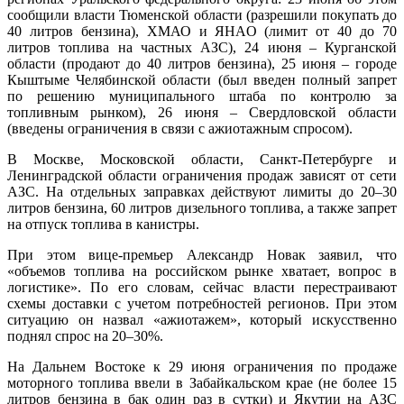
сообщили власти Тюменской области (разрешили покупать до
40 литров бензина), ХМАО и ЯНАО (лимит от 40 до 70
литров топлива на частных АЗС), 24 июня – Курганской
области (продают до 40 литров бензина), 25 июня – городе
Кыштыме Челябинской области (был введен полный запрет
по решению муниципального штаба по контролю за
топливным рынком), 26 июня – Свердловской области
(введены ограничения в связи с ажиотажным спросом).
В Москве, Московской области, Санкт-Петербурге и
Ленинградской области ограничения продаж зависят от сети
АЗС. На отдельных заправках действуют лимиты до 20–30
литров бензина, 60 литров дизельного топлива, а также запрет
на отпуск топлива в канистры.
При этом вице-премьер Александр Новак заявил, что
«объемов топлива на российском рынке хватает, вопрос в
логистике». По его словам, сейчас власти перестраивают
схемы доставки с учетом потребностей регионов. При этом
ситуацию он назвал «ажиотажем», который искусственно
поднял спрос на 20–30%.
На Дальнем Востоке к 29 июня ограничения по продаже
моторного топлива ввели в Забайкальском крае (не более 15
литров бензина в бак один раз в сутки) и Якутии на АЗС