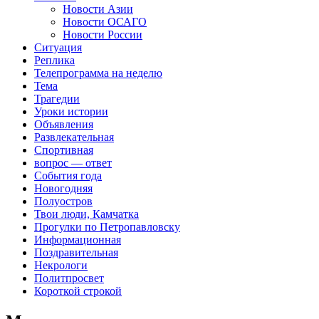
Новости Азии
Новости ОСАГО
Новости России
Ситуация
Реплика
Телепрограмма на неделю
Тема
Трагедии
Уроки истории
Объявления
Развлекательная
Спортивная
вопрос — ответ
События года
Новогодняя
Полуостров
Твои люди, Камчатка
Прогулки по Петропавловску
Информационная
Поздравительная
Некрологи
Политпросвет
Короткой строкой