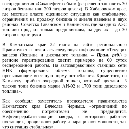
госпредприятия «Саханефтегазсбыт» (разрешено заправить 30
литров бензина или 200 литров дизеля). В Хабаровском крае,
где местные власти оценивают ситуацию как стабильную,
ограничения на продажу бензина и дизеля введены в двух
районах: Советско-Гаванском и Ванинском, где на одних АЗС
топливо продают только предприятиям, на других – до 30
литров в одни руки.
В Камчатском крае 22 июня на сайте регионального
Правительства появилась следующая информация: «Текущих
запасов (бензина и дизельного топлива. –
Прим. ред.
) в
регионе гарантированно хватит примерно на 60 суток
бесперебойной работы. На автозаправочных станциях сети
ННК сформированы объемы топлива, существенно
превышающие месячную норму потребления. Кроме того, на
Камчатку прибыл очередной танкер, который доставил 3
тысячи тонн бензина марки АИ-92 и 1700 тонн дизельного
топлива».
Как сообщил заместитель председателя правительства
Камчатского края Вячеслав Черныш, «ограничений по
обеспечению потребителей не предвидится.
Нефтеперерабатывающие заводы, с которыми работает
поставщик, продолжают работу и наращивают мощности, так
что ситуация стабильная».