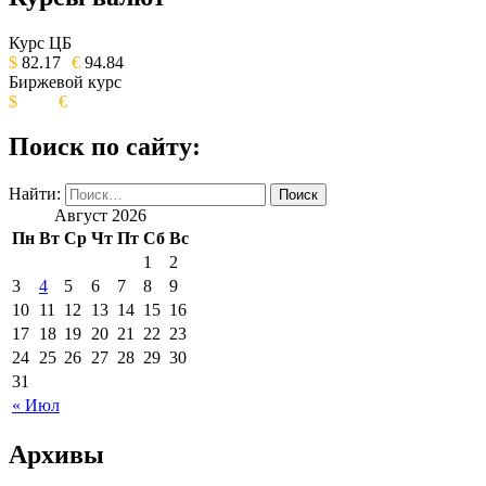
ОБЩЕСТВЕННО-ПОЛИТИЧЕСКОЕ
ИЗДАНИЕ КАМЧАТСКОГО КРАЯ.
Курс ЦБ
$
82.17
€
94.84
Биржевой курс
$
€
Поиск по сайту:
Найти:
Август 2026
Пн
Вт
Ср
Чт
Пт
Сб
Вс
1
2
3
4
5
6
7
8
9
10
11
12
13
14
15
16
17
18
19
20
21
22
23
24
25
26
27
28
29
30
31
« Июл
Архивы