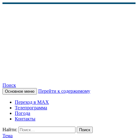
Поиск
Перейти к содержимому
Основное меню
КАМЧАТСКОЕ
Переход в MAX
ИНФОРМАЦИОННОЕ
Телепрограмма
Погода
АГЕНТСТВО (КИА
Контакты
«ВЕСТИ»)
Найти:
Тема