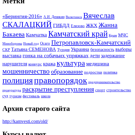
Метки
Вячеслав
«Берингия-2016»
А.И. Деникин
Вилючинск
СКАЛАЦКИЙ
Жанна
ГИБДД
ЖКХ
Елизово
Камчатский край
Бакаева
Камчатка
МЧС
Крым
Петропавловск-Камчатский
Осаго
Минобороны
Новый год
Украина
Татьяна СЕМЕНОВА
выборы
безопасность
СКР
Турция
гонка на собачьих упряжках
дети
выставка
задержание
культура
медицина
нарушителя
кража
конкурс
мошенничество
образование
подростки
политика
правопорядок
полиция
предпринимательство
раскрытие преступления
спорт
строительство
прокуратура
суд
туризм
фестиваль
школа
Архив старого сайта
http://kamvesti.com/old/
Курсы валют