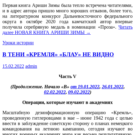
Первая книга Ариши Зимы была тепло встречена читателями,
и в адрес автора пришло много хороших отзывов, более того,
на литературном конкурсе Дальневосточного федерального
округа в октябре 2020 года камчатский автор впервые
получила серебряную медаль в номинации «Проза».
Читать
далее
НОВАЯ КНИГА АРИШИ ЗИМЫ
→
Уроки истории
В ТЕНИ «КРЕМЛЯ» «БЛАУ» НЕ ВИДНО
15.02.2022
admin
Часть
V
(Продолжение. Начало «В»
от 19.01.2022
,
26.01.2022
,
02.02.2022
,
09.02.2022
)
Операции, которые изучают в академиях
Масштабную дезинформационную операцию «Кремль»,
проведенную гитлеровцами в мае – июне 1942 года с целью
ввести в заблуждение советскую сторону о планах немецкого
командования на летнюю кампанию, сегодня изучают во
многих военных академиях мира как весьма результативную,