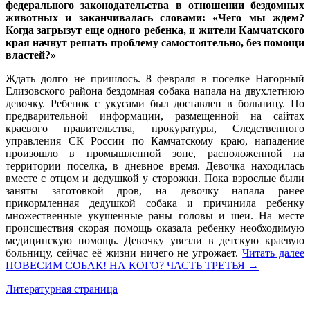
федерального законодательства в отношении бездомных
животных и заканчивалась словами: «Чего мы ждем?
Когда загрызут еще одного ребенка, и жители Камчатского
края начнут решать проблему самостоятельно, без помощи
властей?»
Ждать долго не пришлось. 8 февраля в поселке Нагорный
Елизовского района бездомная собака напала на двухлетнюю
девочку. Ребенок с укусами был доставлен в больницу. По
предварительной информации, размещенной на сайтах
краевого правительства, прокуратуры, Следственного
управления СК России по Камчатскому краю, нападение
произошло в промышленной зоне, расположенной на
территории поселка, в дневное время. Девочка находилась
вместе с отцом и дедушкой у сторожки. Пока взрослые были
заняты заготовкой дров, на девочку напала ранее
прикормленная дедушкой собака и причинила ребенку
множественные укушенные раны головы и шеи. На месте
происшествия скорая помощь оказала ребенку необходимую
медицинскую помощь. Девочку увезли в детскую краевую
больницу, сейчас её жизни ничего не угрожает.
Читать далее
ПОВЕСИМ СОБАК! НА КОГО? ЧАСТЬ ТРЕТЬЯ
→
Литературная страница