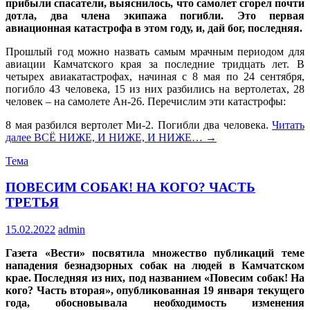
прибыли спасатели, выяснилось, что самолет сгорел почти
дотла, два члена экипажа погибли. Это первая
авиационная катастрофа в этом году, и, дай бог, последняя.
Прошлый год можно назвать самым мрачным периодом для
авиации Камчатского края за последние тридцать лет. В
четырех авиакатастрофах, начиная с 8 мая по 24 сентября,
погибло 43 человека, 15 из них разбились на вертолетах, 28
человек – на самолете Ан-26. Перечислим эти катастрофы:
8 мая разбился вертолет Ми-2. Погибли два человека.
Читать
далее
ВСЁ НИЖЕ, И НИЖЕ, И НИЖЕ…
→
Тема
ПОВЕСИМ СОБАК! НА КОГО? ЧАСТЬ
ТРЕТЬЯ
15.02.2022
admin
Газета «Вести» посвятила множество публикаций теме
нападения безнадзорных собак на людей в Камчатском
крае. Последняя из них, под названием «Повесим собак! На
кого? Часть вторая», опубликованная 19 января текущего
года, обосновывала необходимость изменения