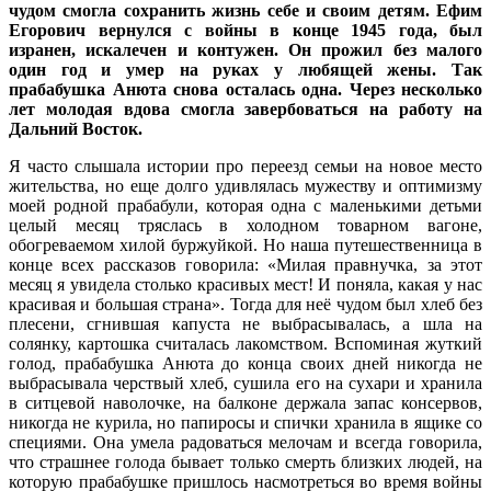
чудом смогла сохранить жизнь себе и своим детям. Ефим
Егорович вернулся с войны в конце 1945 года, был
изранен, искалечен и контужен. Он прожил без малого
один год и умер на руках у любящей жены. Так
прабабушка Анюта снова осталась одна. Через несколько
лет молодая вдова смогла завербоваться на работу на
Дальний Восток.
Я часто слышала истории про переезд семьи на новое место
жительства, но еще долго удивлялась мужеству и оптимизму
моей родной прабабули, которая одна с маленькими детьми
целый месяц тряслась в холодном товарном вагоне,
обогреваемом хилой буржуйкой. Но наша путешественница в
конце всех рассказов говорила: «Милая правнучка, за этот
месяц я увидела столько красивых мест! И поняла, какая у нас
красивая и большая страна». Тогда для неё чудом был хлеб без
плесени, сгнившая капуста не выбрасывалась, а шла на
солянку, картошка считалась лакомством. Вспоминая жуткий
голод, прабабушка Анюта до конца своих дней никогда не
выбрасывала черствый хлеб, сушила его на сухари и хранила
в ситцевой наволочке, на балконе держала запас консервов,
никогда не курила, но папиросы и спички хранила в ящике со
специями. Она умела радоваться мелочам и всегда говорила,
что страшнее голода бывает только смерть близких людей, на
которую прабабушке пришлось насмотреться во время войны