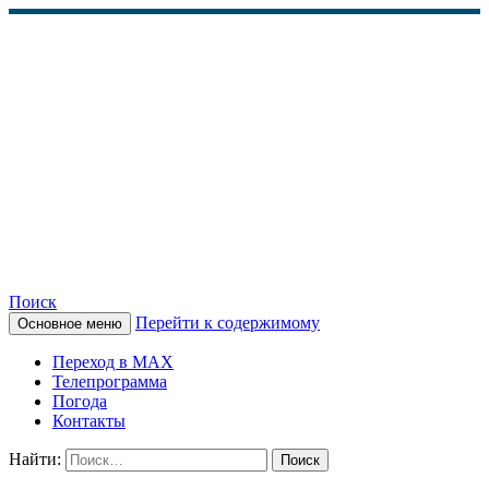
Поиск
Перейти к содержимому
Основное меню
КАМЧАТСКОЕ
Переход в MAX
ИНФОРМАЦИОННОЕ
Телепрограмма
Погода
АГЕНТСТВО (КИА
Контакты
«ВЕСТИ»)
Найти: