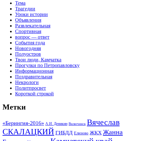
Тема
Трагедии
Уроки истории
Объявления
Развлекательная
Спортивная
вопрос — ответ
События года
Новогодняя
Полуостров
Твои люди, Камчатка
Прогулки по Петропавловску
Информационная
Поздравительная
Некрологи
Политпросвет
Короткой строкой
Метки
Вячеслав
«Берингия-2016»
А.И. Деникин
Вилючинск
СКАЛАЦКИЙ
Жанна
ГИБДД
ЖКХ
Елизово