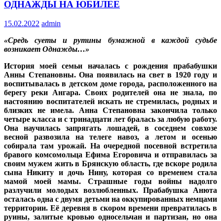
ОДНАЖДЫ НА ЮБИЛЕЕ
15.02.2022
admin
«Средь суеты и рутины бумажной в каждой судьбе
возникает Однажды…»
История моей семьи началась с рождения прабабушки
Анны Степановны. Она появилась на свет в 1920 году и
воспитывалась в детском доме города, расположенного на
берегу реки Ангара. Своих родителей она не знала, по
настоянию воспитателей искать не стремилась, родных и
близких не имела. Анна Степановна закончила только
четыре класса и с тринадцати лет бралась за любую работу.
Она научилась запрягать лошадей, в соседнем совхозе
весной развозила на телеге навоз, а летом и осенью
собирала там урожай. На очередной посевной встретила
бравого комсомольца Ефима Егоровича и отправилась за
своим мужем жить в Брянскую область, где вскоре родила
сына Никиту и дочь Нину, которая со временем стала
мамой моей мамы. Страшные годы войны надолго
разлучили молодых возлюбленных. Прабабушка Анюта
осталась одна с двумя детьми на оккупированных немцами
территории. Её деревня в скором времени превратилась в
руины, залитые кровью односельчан и партизан, но она