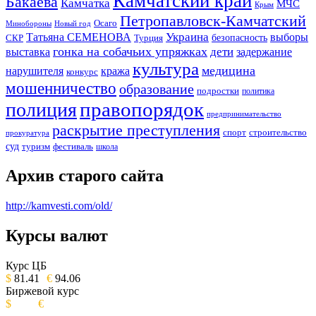
Камчатский край
Бакаева
Камчатка
МЧС
Крым
Петропавловск-Камчатский
Осаго
Минобороны
Новый год
Украина
Татьяна СЕМЕНОВА
выборы
безопасность
СКР
Турция
гонка на собачьих упряжках
дети
выставка
задержание
культура
медицина
нарушителя
кража
конкурс
мошенничество
образование
подростки
политика
правопорядок
полиция
предпринимательство
раскрытие преступления
спорт
строительство
прокуратура
суд
туризм
фестиваль
школа
Архив старого сайта
http://kamvesti.com/old/
Курсы валют
ОБЩЕСТВЕННО-ПОЛИТИЧЕСКОЕ
ИЗДАНИЕ КАМЧАТСКОГО КРАЯ.
Курс ЦБ
$
81.41
€
94.06
Биржевой курс
$
€