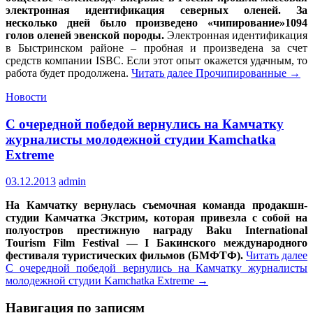
электронная идентификация северных оленей. За
несколько дней было произведено «чипирование»1094
голов оленей эвенской породы.
Электронная идентификация
в Быстринском районе – пробная и произведена за счет
средств компании ISBC. Если этот опыт окажется удачным, то
работа будет продолжена.
Читать далее
Прочипированные
→
Новости
С очередной победой вернулись на Камчатку
журналисты молодежной студии Kamchatka
Extreme
03.12.2013
admin
На Камчатку вернулась съемочная команда продакшн-
студии Камчатка Экстрим, которая привезла с собой на
полуостров престижную награду Baku International
Tourism Film Festival — I Бакинского международного
фестиваля туристических фильмов (БМФТФ).
Читать далее
С очередной победой вернулись на Камчатку журналисты
молодежной студии Kamchatka Extreme
→
Навигация по записям