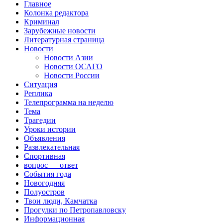
Главное
Колонка редактора
Криминал
Зарубежные новости
Литературная страница
Новости
Новости Азии
Новости ОСАГО
Новости России
Ситуация
Реплика
Телепрограмма на неделю
Тема
Трагедии
Уроки истории
Объявления
Развлекательная
Спортивная
вопрос — ответ
События года
Новогодняя
Полуостров
Твои люди, Камчатка
Прогулки по Петропавловску
Информационная