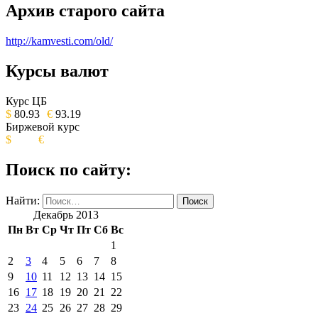
Архив старого сайта
http://kamvesti.com/old/
Курсы валют
ОБЩЕСТВЕННО-ПОЛИТИЧЕСКОЕ
ИЗДАНИЕ КАМЧАТСКОГО КРАЯ.
Курс ЦБ
$
80.93
€
93.19
Биржевой курс
$
€
Поиск по сайту:
Найти:
Декабрь 2013
Пн
Вт
Ср
Чт
Пт
Сб
Вс
1
2
3
4
5
6
7
8
9
10
11
12
13
14
15
16
17
18
19
20
21
22
23
24
25
26
27
28
29