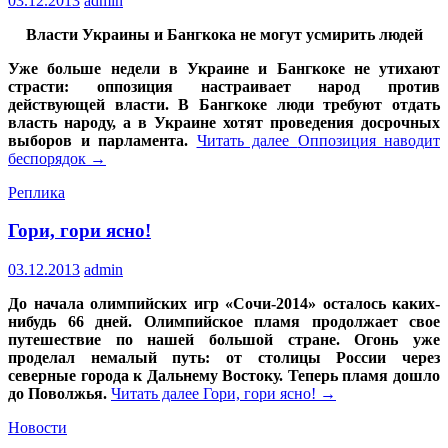
03.12.2013
admin
Власти Украины и Бангкока не могут усмирить людей
Уже больше недели в Украине и Бангкоке не утихают
страсти: оппозиция настраивает народ против
действующей власти. В Бангкоке люди требуют отдать
власть народу, а в Украине хотят проведения досрочных
выборов и парламента.
Читать далее
Оппозиция наводит
беспорядок
→
Реплика
Гори, гори ясно!
03.12.2013
admin
До начала олимпийских игр «Сочи-2014» осталось каких-
нибудь 66 дней. Олимпийское пламя продолжает свое
путешествие по нашей большой стране. Огонь уже
проделал немалый путь: от столицы России через
северные города к Дальнему Востоку. Теперь пламя дошло
до Поволжья.
Читать далее
Гори, гори ясно!
→
Новости