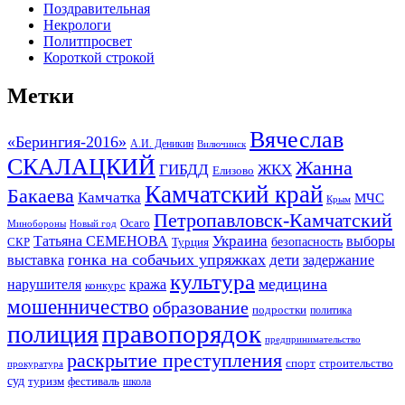
Поздравительная
Некрологи
Политпросвет
Короткой строкой
Метки
Вячеслав
«Берингия-2016»
А.И. Деникин
Вилючинск
СКАЛАЦКИЙ
Жанна
ГИБДД
ЖКХ
Елизово
Камчатский край
Бакаева
Камчатка
МЧС
Крым
Петропавловск-Камчатский
Осаго
Минобороны
Новый год
Украина
Татьяна СЕМЕНОВА
выборы
безопасность
СКР
Турция
гонка на собачьих упряжках
дети
выставка
задержание
культура
медицина
нарушителя
кража
конкурс
мошенничество
образование
подростки
политика
правопорядок
полиция
предпринимательство
раскрытие преступления
спорт
строительство
прокуратура
суд
туризм
фестиваль
школа