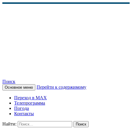
Поиск
Перейти к содержимому
Основное меню
КАМЧАТСКОЕ
Переход в MAX
ИНФОРМАЦИОННОЕ
Телепрограмма
Погода
АГЕНТСТВО (КИА
Контакты
«ВЕСТИ»)
Найти: