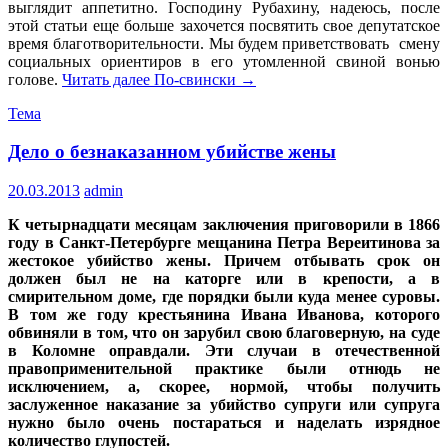
выглядит аппетитно. Господину Рубахину, надеюсь, после
этой статьи еще больше захочется посвятить свое депутатское
время благотворительности. Мы будем приветствовать смену
социальных ориентиров в его утомленной свиной вонью
голове.
Читать далее
По-свински
→
Тема
Дело о безнаказанном убийстве жены
20.03.2013
admin
К четырнадцати месяцам заключения приговорили в 1866
году в Санкт-Петербурге мещанина Петра Вереитинова за
жестокое убийство жены. Причем отбывать срок он
должен был не на каторге или в крепости, а в
смирительном доме, где порядки были куда менее суровы.
В том же году крестьянина Ивана Иванова, которого
обвиняли в том, что он зарубил свою благоверную, на суде
в Коломне оправдали. Эти случаи в отечественной
правоприменительной практике были отнюдь не
исключением, а, скорее, нормой, чтобы получить
заслуженное наказание за убийство супруги или супруга
нужно было очень постараться и наделать изрядное
количество глупостей.