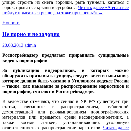
улице: строить из снега городки, рыть туннели, кататься с
горок, прыгать с крыши в сугробы…
Читать далее
«А если все
пойдут прыгать с крыши, ты тоже прыгнешь?»
→
Новости
Не порно и не задорно
20.03.2013
admin
Роспотребнадзор предлагает приравнять суицидальные
видео к порнографии
За публикацию видеороликов, в которых можно
обнаружить призывы к суициду, следует ввести наказание,
которое должно быть указано в Уголовном кодексе России
– также, как наказание за распространение наркотиков и
порнографии, считают в Роспотребнадзоре.
В ведомстве отмечают, что сейчас в УК РФ существует три
статьи, связанные с распространением, публичной
демонстрацией или рекламированием порнографических
материалов или предметов среди несовершеннолетних, а
также восемь статьей, устанавливающих уголовную
ответственность за распространение наркотиков.
Читать далее