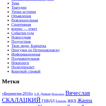
Тема
Трагедии
Уроки истории
Объявления
Развлекательная
Спортивная
вопрос — ответ
События года
Новогодняя
Полуостров
Твои люди, Камчатка
Прогулки по Петропавловску
Информационная
Поздравительная
Некрологи
Политпросвет
Короткой строкой
Метки
Вячеслав
«Берингия-2016»
А.И. Деникин
Вилючинск
СКАЛАЦКИЙ
Жанна
ГИБДД
ЖКХ
Елизово