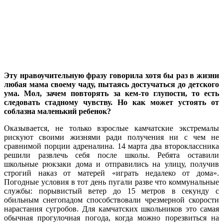
Эту нравоучительную фразу говорила хотя бы раз в жизни
любая мама своему чаду, пытаясь достучаться до детского
ума. Мол, зачем повторять за кем-то глупости, то есть
следовать стадному чувству. Но как может устоять от
соблазна маленький ребенок?
Оказывается, не только взрослые камчатские экстремалы
рискуют своими жизнями ради получения ни с чем не
сравнимой порции адреналина. 14 марта два второклассника
решили развлечь себя после школы. Ребята оставили
школьные рюкзаки дома и отправились на улицу, получив
строгий наказ от матерей «играть недалеко от дома».
Погодные условия в тот день пугали разве что коммунальные
службы: порывистый ветер до 15 метров в секунду с
обильным снегопадом способствовали чрезмерной скорости
нарастания сугробов. Для камчатских школьников это самая
обычная прогулочная погода, когда можно порезвиться на