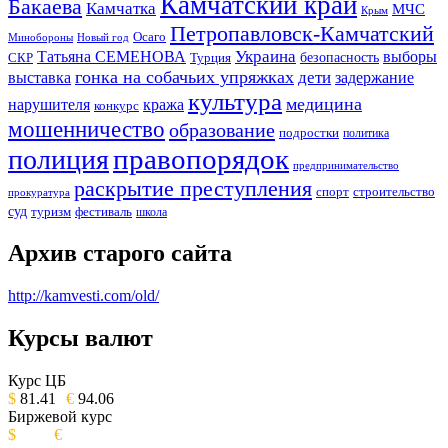
Камчатский край
Бакаева
Камчатка
МЧС
Крым
Петропавловск-Камчатский
Осаго
Минобороны
Новый год
Украина
Татьяна СЕМЕНОВА
выборы
безопасность
СКР
Турция
гонка на собачьих упряжках
дети
выставка
задержание
культура
медицина
нарушителя
кража
конкурс
мошенничество
образование
подростки
политика
правопорядок
полиция
предпринимательство
раскрытие преступления
спорт
строительство
прокуратура
суд
туризм
фестиваль
школа
Архив старого сайта
http://kamvesti.com/old/
Курсы валют
ОБЩЕСТВЕННО-ПОЛИТИЧЕСКОЕ
ИЗДАНИЕ КАМЧАТСКОГО КРАЯ.
Курс ЦБ
$
81.41
€
94.06
Биржевой курс
$
€