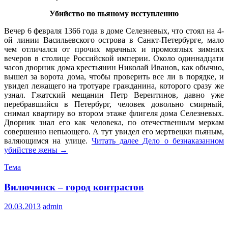
Убийство по пьяному исступлению
Вечер 6 февраля 1366 года в доме Селезневых, что стоял на 4-
ой линии Васильевского острова в Санкт-Петербурге, мало
чем отличался от прочих мрачных и промозглых зимних
вечеров в столице Российской империи. Около одиннадцати
часов дворник дома крестьянин Николай Иванов, как обычно,
вышел за ворота дома, чтобы проверить все ли в порядке, и
увидел лежащего на тротуаре гражданина, которого сразу же
узнал. Гжатский мещанин Петр Вереитинов, давно уже
перебравшийся в Петербург, человек довольно смирный,
снимал квартиру во втором этаже флигеля дома Селезневых.
Дворник знал его как человека, по отечественным меркам
совершенно непьющего. А тут увидел его мертвецки пьяным,
валяющимся на улице.
Читать далее
Дело о безнаказанном
убийстве жены
→
Тема
Вилючинск – город контрастов
20.03.2013
admin