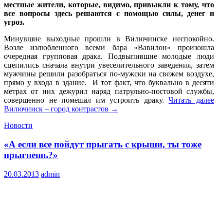
местные жители, которые, видимо, привыкли к тому, что
все вопросы здесь решаются с помощью силы, денег и
угроз.
Минувшие выходные прошли в Вилючинске неспокойно.
Возле излюбленного всеми бара «Вавилон» произошла
очередная групповая драка. Подвыпившие молодые люди
сцепились сначала внутри увеселительного заведения, затем
мужчины решили разобраться по-мужски на свежем воздухе,
прямо у входа в здание. И тот факт, что буквально в десяти
метрах от них дежурил наряд патрульно-постовой службы,
совершенно не помешал им устроить драку.
Читать далее
Вилючинск – город контрастов
→
Новости
«А если все пойдут прыгать с крыши, ты тоже
прыгнешь?»
20.03.2013
admin