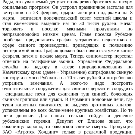
Рады, что уважаемый депутат столь резво бросился на штурм
социальных программ. Он устроил праздничное застолье для
ветеранов на 23 февраля, одарил женщин подарками на 8
марта, возглавил попечительский совет местной школы и
стал ежемесячно выделять им по 30 тысяч рублей. Начал
торговать в поселке мясными продуктами по
неправдоподобно низким ценам. Главе поселка Рубахин
пообещал предоставить график устранения недостатков в
сфере свиного производства, приводящих к появлению
нестерпимой вони. График должен был появиться уже в конце
февраля, затем в начале марта. Теперь свиномастер перестал
отвечать на телефонные звонки. Управление Федеральной
службы по надзору в сфере природопользования по
Камчатскому краю (далее – Управление) оштрафовало свиную
контору и самого Рубахина на 70 тысяч рублей и потребовало
устранить замечания. А всего-то надо построить
очистительные сооружения для свиного дерьма и соорудить
специальные печи для сжигания туш свиней, болеющих
свиным гриппом или чумой. В Германии подобные печи, где
туши животных сжигаются, не выделяя противных запахов,
установлены во всех более-менее крупных хозяйствах. Но те
печи дорогие. Для наших сельчан сойдут и дешевые
рубахинские горелки. Депутат от Елизова знает, что
сокочинцу хорошо, то баварской свинье смерть. Продукция
ЗАО «Агротек Холдинг» только в рекламной продукции