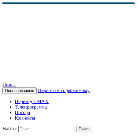
Поиск
Перейти к содержимому
Основное меню
КАМЧАТСКОЕ
Переход в MAX
ИНФОРМАЦИОННОЕ
Телепрограмма
Погода
АГЕНТСТВО (КИА
Контакты
«ВЕСТИ»)
Найти: