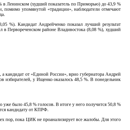
% в Ленинском (худший показатель по Приморью) до 43,9 %
ти, помимо упомянутой «традиции», наблюдатели отмечают
да.
8,05 %). Кандидат Андрейченко показал лучший результат
ил в Первореченском районе Владивостока (8,08 %), худший
а кандидат от «Единой России», врио губернатора Андрей
сов избирателей, у Ищенко оказалось 48,5 %. В понедельник
 уже было 45,8 % голосов. В итоге у него получится 50,8 %
ется кандидату от КПРФ.
ех пор, пока ЦИК не проанализирует все жалобы. Для этого