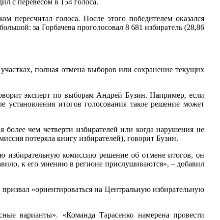
ил с перевесом в 154 голоса.
ом пересчитал голоса. После этого победителем оказался
ольшой: за Горбачева проголосовал 8 681 избиратель (28,86
 участках, полная отмена выборов или сохранение текущих
оворит эксперт по выборам Андрей Бузин. Например, если
 установления итогов голосования такое решение может
я более чем четверти избирателей или когда нарушения не
миссия потеряла книгу избирателей), говорит Бузин.
ую избирательную комиссию решение об отмене итогов, он
авило, к его мнению в регионе прислушиваются», – добавил
и призвал «ориентироваться на Центральную избирательную
сные варианты». «Команда Тарасенко намерена провести