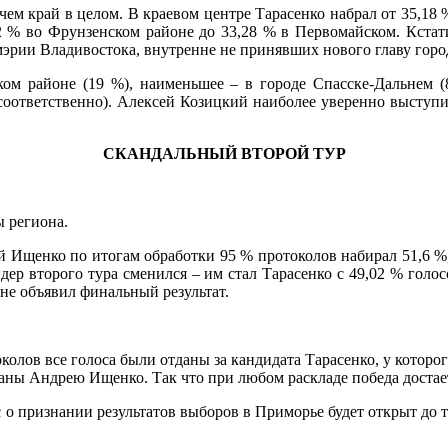
ем край в целом. В краевом центре Тарасенко набрал от 35,18 
42 % во Фрунзенском районе до 33,28 % в Первомайском. Кста
эрии Владивостока, внутренне не принявших нового главу горо
ом районе (19 %), наименьшее – в городе Спасске-Дальнем (
 соответственно). Алексей Козицкий наиболее уверенно выступ
СКАНДАЛЬНЫЙ ВТОРОЙ ТУР
ы региона.
Ищенко по итогам обработки 95 % протоколов набирал 51,6 %, 
дер второго тура сменился – им стал Тарасенко с 49,02 % голо
не объявил финальный результат.
олов все голоса были отданы за кандидата Тарасенко, у которого
тданы Андрею Ищенко. Так что при любом раскладе победа доста
 о признании результатов выборов в Приморье будет открыт до т