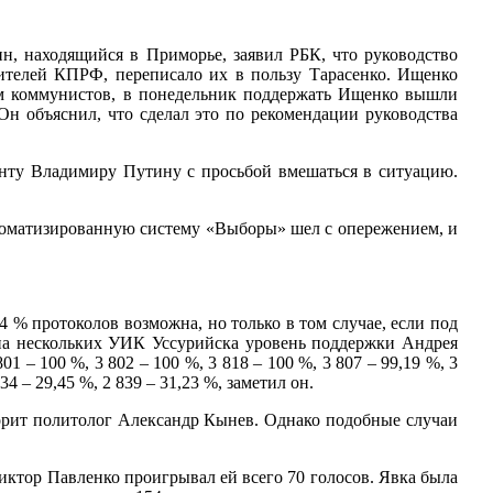
, находящийся в Приморье, заявил РБК, что руководство
вителей КПРФ, переписало их в пользу Тарасенко. Ищенко
ам коммунистов, в понедельник поддержать Ищенко вышли
Он объяснил, что сделал это по рекомендации руководства
енту Владимиру Путину с просьбой вмешаться в ситуацию.
втоматизированную систему «Выборы» шел с опережением, и
 % протоколов возможна, но только в том случае, если под
, на нескольких УИК Уссурийска уровень поддержки Андрея
– 100 %, 3 802 – 100 %, 3 818 – 100 %, 3 807 – 99,19 %, 3
34 – 29,45 %, 2 839 – 31,23 %, заметил он.
ворит политолог Александр Кынев. Однако подобные случаи
иктор Павленко проигрывал ей всего 70 голосов. Явка была