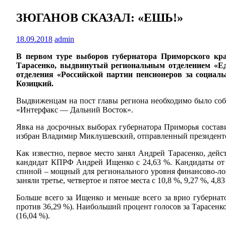
ЗЮГАНОВ СКАЗАЛ: «ЕШЬ!»
18.09.2018
admin
В первом туре выборов губернатора Приморского кра
Тарасенко, выдвинутый региональным отделением «Ед
отделения «Российской партии пенсионеров за социаль
Козицкий.
Выдвиженцам на пост главы региона необходимо было соб
«Интерфакс — Дальний Восток».
Явка на досрочных выборах губернатора Приморья состави
избран Владимир Миклушевский, отправленный президентом 
Как известно, первое место занял Андрей Тарасенко, дей
кандидат КПРФ Андрей Ищенко с 24,63 %. Кандидаты от «
спиной – мощный для регионального уровня финансово-лоб
заняли третье, четвертое и пятое места с 10,8 %, 9,27 %, 4,
Больше всего за Ищенко и меньше всего за врио губернато
против 36,29 %). Наибольший процент голосов за Тарасенк
(16,04 %).