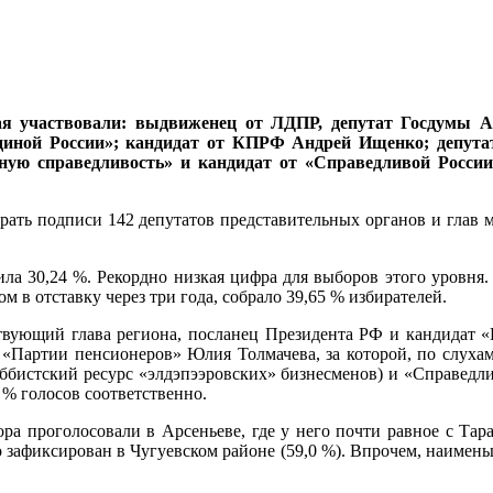
я участвовали: выдвиженец от ЛДПР, депутат Госдумы А
иной России»; кандидат от КПРФ Андрей Ищенко; депута
ную справедливость» и кандидат от «Справедливой России
рать подписи 142 депутатов представительных органов и глав 
ла 30,24 %. Рекордно низкая цифра для выборов этого уровня. 
в отставку через три года, собрало 39,65 % избирателей.
ствующий глава региона, посланец Президента РФ и кандидат 
Партии пенсионеров» Юлия Толмачева, за которой, по слухам
бистский ресурс «элдэпээровских» бизнесменов) и «Справедлив
83 % голосов соответственно.
ра проголосовали в Арсеньеве, где у него почти равное с Тара
о зафиксирован в Чугуевском районе (59,0 %). Впрочем, наимень