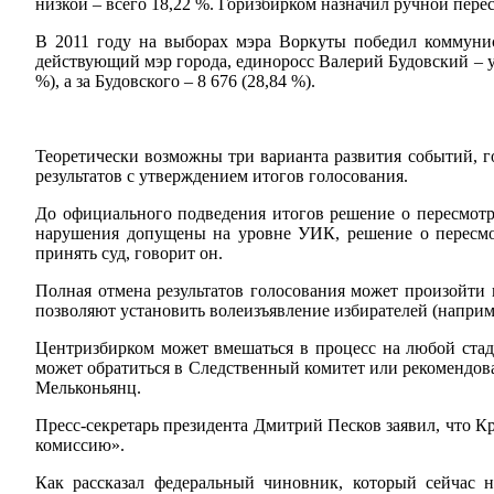
низкой – всего 18,22 %. Горизбирком назначил ручной перес
В 2011 году на выборах мэра Воркуты победил коммунист
действующий мэр города, единоросс Валерий Будовский – у 
%), а за Будовского – 8 676 (28,84 %).
Теоретически возможны три варианта развития событий, г
результатов с утверждением итогов голосования.
До официального подведения итогов решение о пересмотр
нарушения допущены на уровне УИК, решение о пересмо
принять суд, говорит он.
Полная отмена результатов голосования может произойти 
позволяют установить волеизъявление избирателей (наприме
Центризбирком может вмешаться в процесс на любой стад
может обратиться в Следственный комитет или рекомендова
Мельконьянц.
Пресс-секретарь президента Дмитрий Песков заявил, что 
комиссию».
Как рассказал федеральный чиновник, который сейчас 