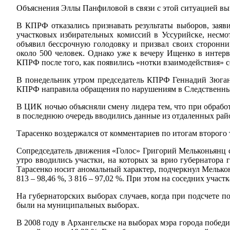
Объяснения Эллы Панфиловой в связи с этой ситуацией выгл
В КПРФ отказались признавать результаты выборов, зая
участковых избирательных комиссий в Уссурийске, несмо
объявил бессрочную голодовку и призвал своих сторонн
около 500 человек. Однако уже к вечеру Ищенко в интерв
КПРФ после того, как появились «нотки взаимодействия»
В понедельник утром председатель КПРФ Геннадий Зюгано
КПРФ направила обращения по нарушениям в Следственный
В ЦИК ночью объясняли смену лидера тем, что при обрабо
в последнюю очередь вводились данные из отдаленных райо
Тарасенко воздержался от комментариев по итогам второго 
Сопредседатель движения «Голос» Григорий Мельконьянц ск
утро вводились участки, на которых за врио губернатора
Тарасенко носит аномальный характер, подчеркнул Мельконь
813 – 98,46 %, 3 816 – 97,02 %. При этом на соседних участка
На губернаторских выборах случаев, когда при подсчете 
были на муниципальных выборах.
В 2008 году в Архангельске на выборах мэра города побед