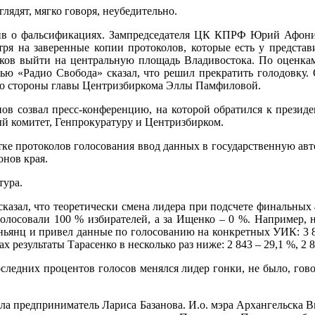
ядят, мягко говоря, неубедительно.
вив о фальсификациях. Зампредседателя ЦК КПРФ Юрий Афонин
тря на заверенные копии протоколов, которые есть у предста
иков выйти на центральную площадь Владивостока. По оценк
ью «Радио Свобода» сказал, что решил прекратить голодовку. 
 со стороны главы Центризбиркома Эллы Памфиловой.
в созвал пресс-конференцию, на которой обратился к презид
 комитет, Генпрокуратуру и Центризбирком.
тке протоколов голосования ввод данных в государственную а
нов края.
тура.
азал, что теоретически смена лидера при подсчете финальных 4
 голосовали 100 % избирателей, а за Ищенко – 0 %. Например
янц и привел данные по голосованию на конкретных УИК: 3 801 
х результаты Тарасенко в несколько раз ниже: 2 843 – 29,1 %, 2 8
последних процентов голосов менялся лидер гонки, не было, го
ила предприниматель Лариса Базанова. И.о. мэра Архангельска В