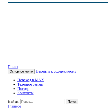
Поиск
Перейти к содержимому
Основное меню
КАМЧАТСКОЕ ИНФОРМАЦ
Переход в MAX
Телепрограмма
Погода
Контакты
Найти:
Главное