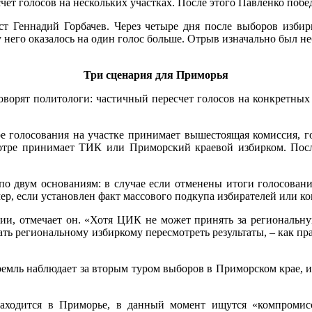
чет голосов на нескольких участках. После этого Павленко побед
 Геннадий Горбачев. Через четыре дня после выборов избирк
него оказалось на один голос больше. Отрыв изначально был неб
Три сценария для Приморья
оворят политологи: частичный пересчет голосов на конкретных
е голосования на участке принимает вышестоящая комиссия, г
тре принимает ТИК или Приморский краевой избирком. После
по двум основаниям: в случае если отменены итоги голосовани
р, если установлен факт массового подкупа избирателей или ко
ии, отмечает он. «Хотя ЦИК не может принять за региональн
ть региональному избиркому пересмотреть результаты, – как пр
Кремль наблюдает за вторым туром выборов в Приморском крае, 
находится в Приморье, в данный момент ищутся «компромис