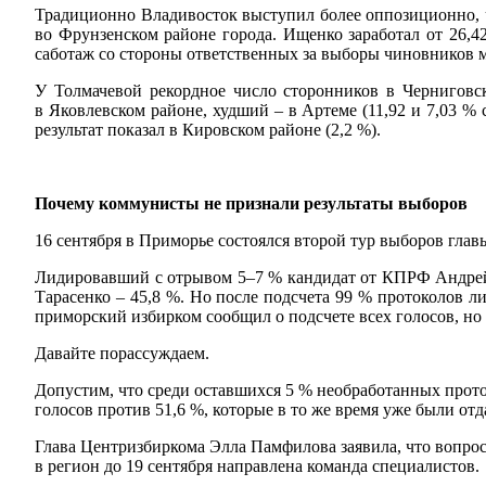
Традиционно Владивосток выступил более оппозиционно, ч
во Фрунзенском районе города. Ищенко заработал от 26,
саботаж со стороны ответственных за выборы чиновников м
У Толмачевой рекордное число сторонников в Черниговск
в Яковлевском районе, худший – в Артеме (11,92 и 7,03 %
результат показал в Кировском районе (2,2 %).
Почему коммунисты не признали результаты выборов
16 сентября в Приморье состоялся второй тур выборов глав
Лидировавший с отрывом 5–7 % кандидат от КПРФ Андрей 
Тарасенко – 45,8 %. Но после подсчета 99 % протоколов ли
приморский избирком сообщил о подсчете всех голосов, но 
Давайте порассуждаем.
Допустим, что среди оставшихся 5 % необработанных проток
голосов против 51,6 %, которые в то же время уже были о
Глава Центризбиркома Элла Памфилова заявила, что вопрос
в регион до 19 сентября направлена команда специалистов.