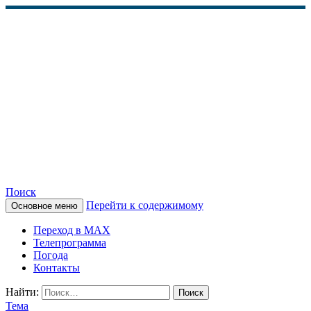
Поиск
Перейти к содержимому
Основное меню
КАМЧАТСКОЕ
Переход в MAX
ИНФОРМАЦИОННОЕ
Телепрограмма
Погода
АГЕНТСТВО (КИА
Контакты
«ВЕСТИ»)
Найти:
Тема