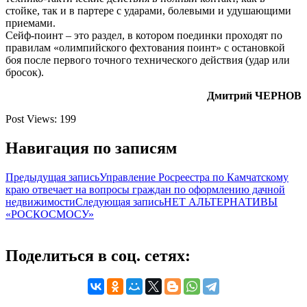
стойке, так и в партере с ударами, болевыми и удушающими
приемами.
Сейф-поинт – это раздел, в котором поединки проходят по
правилам «олимпийского фехтования поинт» с остановкой
боя после первого точного технического действия (удар или
бросок).
Дмитрий ЧЕРНОВ
Post Views:
199
Навигация по записям
Предыдущая запись
Управление Росреестра по Камчатскому
краю отвечает на вопросы граждан по оформлению дачной
недвижимости
Следующая запись
НЕТ АЛЬТЕРНАТИВЫ
«РОСКОСМОСУ»
Поделиться в соц. сетях: