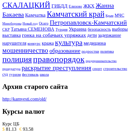
СКАЛАЦКИЙ
Жанна
ГИБДД
ЖКХ
Елизово
Камчатский край
Бакаева
Камчатка
МЧС
Крым
Петропавловск-Камчатский
Осаго
Минобороны
Новый год
Украина
Татьяна СЕМЕНОВА
выборы
безопасность
СКР
Турция
гонка на собачьих упряжках
дети
выставка
задержание
культура
медицина
нарушителя
кража
конкурс
мошенничество
образование
подростки
политика
правопорядок
полиция
предпринимательство
раскрытие преступления
спорт
строительство
прокуратура
суд
туризм
фестиваль
школа
Архив старого сайта
http://kamvesti.com/old/
Курсы валют
ОБЩЕСТВЕННО-ПОЛИТИЧЕСКОЕ
ИЗДАНИЕ КАМЧАТСКОГО КРАЯ.
Курс ЦБ
$
81.13
€
93.58