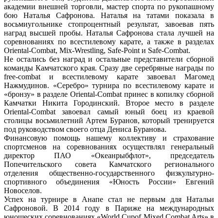
академии внешней торговли, мастер спорта по рукопашному
бою Наталья Сафронова. Наталья на татами показала в
восьмиугольнике стопроцентный результат, завоевав пять
наград высшей пробы. Наталья Сафронова стала лучшей на
соревнованиях по всестилевому карате, а также в разделах
Oriental-Combat, Mix-Wrestling, Safe-Point и Safe-Combat.
Не остались без наград и остальные представители сборной
команды Камчатского края. Сразу две серебряные награды по
free-combat и всестилевому карате завоевал Магомед
Нажмудинов. «Серебро» турнира по всестилевому карате и
«бронзу» в разделе Oriental-Combat принес в копилку сборной
Камчатки Никита Городинский. Второе место в разделе
Oriental-Combat завоевал самый юный боец из краевой
столицы восьмилетний Артем Буранов, который тренируется
под руководством своего отца Дениса Буранова.
Финансовую помощь нашему коллективу и страхование
спортсменов на соревнованиях осуществлял генеральный
директор ПАО «Океанрыбфлот», председатель
Попечительского совета Камчатского регионального
отделения общественно-государственного физкультурно-
спортивного объединения «Юность России» Евгений
Новоселов.
Успех на турнире в Анапе стал не первым для Натальи
Сафроновой. В 2014 году в Париже на международных
юношеских соревнованиях «World Cupof Mixed Combat Arts» в