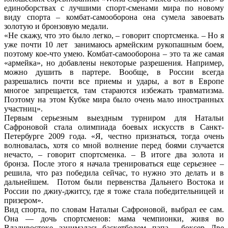
единоборствах с лучшими спорт-сменами мира по новому
виду спорта – комбат-самооборона она сумела завоевать
золотую и бронзовую медали.
«Не скажу, что это было легко, – говорит спортсменка. – Но я
уже почти 10 лет занимаюсь армейским рукопашным боем,
поэтому кое-что умею. Комбат-самооборона – это та же самая
«армейка», но добавлены некоторые разрешения. Например,
можно душить в партере. Вообще, в России всегда
разрешались почти все приемы и удары, а вот в Европе
многое запрещается, там стараются избежать травматизма.
Поэтому на этом Кубке мира было очень мало иностранных
участниц».
Первым серьезным выездным турниром для Натальи
Сафроновой стала олимпиада боевых искусств в Санкт-
Петербурге 2009 года. «Я, честно признаться, тогда очень
волновалась, хотя со мной волнение перед боями случается
нечасто, – говорит спортсменка. – В итоге два золота и
бронза. После этого я начала тренироваться еще серьезнее –
решила, что раз победила сейчас, то нужно это делать и в
дальнейшем. Потом были первенства Дальнего Востока и
России по джиу-джитсу, где я тоже стала победительницей и
призером».
Вид спорта, по словам Натальи Сафроновой, выбрал ее сам.
Она — дочь спортсменов: мама чемпионки, живя во
Владивостоке, занималась баскетболом, папа – боксер. Две