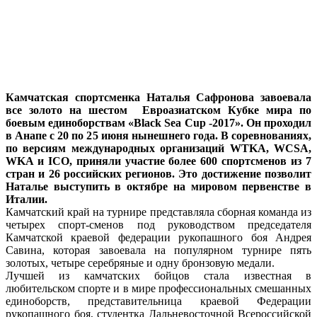
Камчатская спортсменка Наталья Сафронова завоевала
все золото на шестом Евроазиатском Кубке мира по
боевым единоборствам «Black Sea Cup -2017». Он проходил
в Анапе с 20 по 25 июня нынешнего года. В соревнованиях,
по версиям международных организаций WTKA, WCSA,
WKA и ICO, приняли участие более 600 спортсменов из 7
стран и 26 российских регионов. Это достижение позволит
Наталье выступить в октябре на мировом первенстве в
Италии.
Камчатский край на турнире представляла сборная команда из
четырех спорт-сменов под руководством председателя
Камчатской краевой федерации рукопашного боя Андрея
Савина, которая завоевала на популярном турнире пять
золотых, четыре серебряные и одну бронзовую медали.
Лучшей из камчатских бойцов стала известная в
любительском спорте и в мире профессиональных смешанных
единоборств, представительница краевой Федерации
рукопашного боя, студентка Дальневосточной Всероссийской