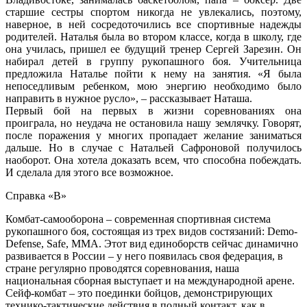
старшие сестры спортом никогда не увлекались, поэтому,
наверное, в ней сосредоточились все спортивные надежды
родителей. Наталья была во втором классе, когда в школу, где
она училась, пришел ее будущий тренер Сергей Зарезин. Он
набирал детей в группу рукопашного боя. Учительница
предложила Наталье пойти к нему на занятия. «Я была
непоседливым ребенком, мою энергию необходимо было
направить в нужное русло», – рассказывает Наташа.
Первый бой на первых в жизни соревнованиях она
проиграла, но неудача не остановила нашу землячку. Говорят,
после поражения у многих пропадает желание заниматься
дальше. Но в случае с Натальей Сафроновой получилось
наоборот. Она хотела доказать всем, что способна побеждать.
И сделала для этого все возможное.
Справка «В»
Комбат-самооборона – современная спортивная система
рукопашного боя, состоящая из трех видов состязаний: Demo-
Defense, Safe, MMA. Этот вид единоборств сейчас динамично
развивается в России – у него появилась своя федерация, в
стране регулярно проводятся соревнования, наша
национальная сборная выступает и на международной арене.
Сейф-комбат – это поединки бойцов, демонстрирующих
технико-тактические действия в полный контакт, как в