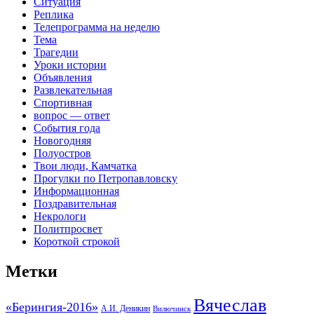
Ситуация
Реплика
Телепрограмма на неделю
Тема
Трагедии
Уроки истории
Объявления
Развлекательная
Спортивная
вопрос — ответ
События года
Новогодняя
Полуостров
Твои люди, Камчатка
Прогулки по Петропавловску
Информационная
Поздравительная
Некрологи
Политпросвет
Короткой строкой
Метки
Вячеслав
«Берингия-2016»
А.И. Деникин
Вилючинск