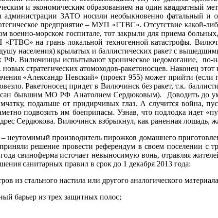
еским и экономическим образованием на один квадратный метр 
цы администрации ЗАТО носили необыкновенно фатальный и о
ратегическое предприятие – МУП «ГТВС». Отсутствие какой-либ
м военно-морском госпитале, тот закрыли для приема больных,
 «ГТВС» на грань локальной техногенной катастрофы. Вилючи
а душу населения) крылатых и баллистических ракет с вышедш
РФ. Вилючинцы испытывают хроническое недомогание, по-нас
 новых стратегических атомоходов-ракетоносцев. Наконец этот
чения «Александр Невский» (проект 955) может прийти (если по
овезло. Ракетоносец придет в Вилючинск без ракет, т.к. баллис
писан бывшим МО РФ Анатолием Сердюковым). Доводить до ума
чатку, подальше от придирчивых глаз. А случится война, пу
заметно подвозить им боеприпасы. Узнав, что подлодка идет «п
адрес Сердюкова. Вилючинск взбрыкнул, как раненная лошадь, ж
 – неутомимый производитель пирожков домашнего приготовле
приняли решение провести референдум в своем поселении с т
года свиноферма источает невыносимую вонь, отравляя жителе
шения санитарных правил в срок до 1 декабря 2013 года:
тров из стального настила или другого аналогического материал
ный барьер из трех защитных полос;