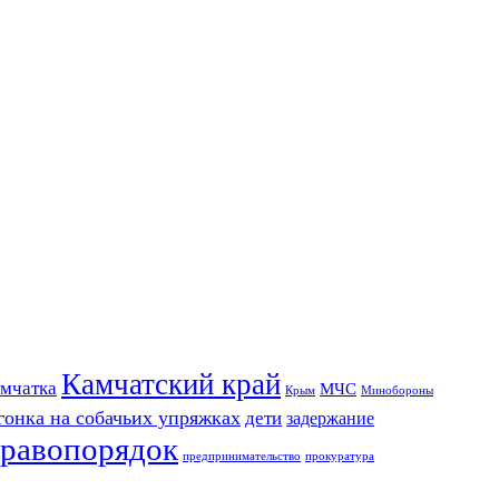
Камчатский край
мчатка
МЧС
Крым
Минобороны
гонка на собачьих упряжках
дети
задержание
равопорядок
предпринимательство
прокуратура