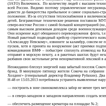
(ЗАТО) Вилючинск. По количеству людей с высшим технич
всей России. Видимо поэтому управленческие несурази
довести до банкротства прибыльное и самое социально-ст
положение. Из-за отсутствия теплоснабжения в вилючинско
детей. Безграмотные технические решения поставили МУП
северо-востоке России с самой большой концентрацией (н
самым высоким денежным доходом среди военнослужащих 
Они искренне ждут обещанного перевооружения флота, т.е.
Новый ракетный подводный крейсер стратегического назна
«Александру Невскому», извините за каламбур, совсем не п
пусков, хотя и принята на вооружение (акт приемки под
командования ВМФ – побыстрее спихнуть атомоход на Кам
отправят в морскую пехоту, а в ракетных шахтах будут не
разбавив свои застольные речи ненормативной лексикой в 
Неожиданно блеснул энергией наш забытый поселок Сокоч
брэнд. В минувшую пятницу жители Сокоча на собрании 
Холдинг» (генеральный директор Владимир Рубахин). Два 
Н-48 от 13.03.2013 потребовала устранить выявленные нару
— построить в зоне свинокомплекса забор не менее трех ме
— в северо-западном и западном направлениях создать зеле
— обеспечить размещение крематора на площадке № 2;