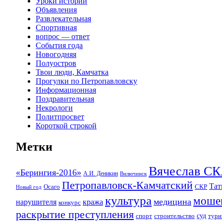
Уроки истории
Объявления
Развлекательная
Спортивная
вопрос — ответ
События года
Новогодняя
Полуостров
Твои люди, Камчатка
Прогулки по Петропавловску
Информационная
Поздравительная
Некрологи
Политпросвет
Короткой строкой
Метки
Вячеслав 
«Берингия-2016»
А.И. Деникин
Вилючинск
Петропавловск-Камчатский
Та
Осаго
СКР
Новый год
культура
моше
медицина
нарушителя
кража
конкурс
раскрытие преступления
суд
спорт
строительство
тури