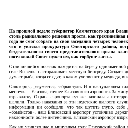
На прошлой неделе губернатор Камчатского края Влади
столь радикального решения проста, как трехлинейная в
года не смог собрать на свои заседания четырех челов
что и указала прокуратура Олюторского района, по
бездеятельности своего представительного органа влас
поселковый Совет нужен им, как горбуше ласты.
Отличившийся поселок находится на берегу одноименной р
селе Вывенка настораживает местную биосреду. Создает д
думает рыба, когда ее едят, в каком ухе звенит у медведя, 
Олюторцы, разумеется, взбрыкнули. И в наступающем год
местечка – Елизова, точнее Елизовского аэропорта. За мин
взрывчатку. Охрана аэропорта тут же начинала антитерр
шалили. Только наказания за эти недетские шалости случи
информации ни сообщали, что так шутить глупо, себе
«бомбистов», наш Елизовский аэропорт устойчиво держи
наклонности более интенсивно. Елизовский аэропорт взбры
Как ни удивлял нас в минувшем году Елизовский район с