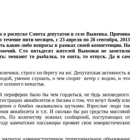
 о роспуске Совета депутатов в селе Вывенка. Причина
течение пяти месяцев, с 23 апреля по 26 сентября, 2013
ать какие-либо вопросы в рамках своей компетенции. На
омочий. Сто пятьдесят жителей Вывенки не заметили
ть: мешают то рыбалка, то охота, то отпуск. Да и сам
ичики, строго по берегу на юг. Депутатская активность в
одой, умение слушать, о чем спорят ветер с водою, и что
те осеннего ненастья.
й периферии было бы чем гордиться, не будь заповедного
гистрации авиабилетов и багажа о том, что везут бомбу или
бщения о бомбах оказывались шутками. Взрослые люди так
ния авиабилета и т.п. И сколько бы раз средства массовой
ить. По количеству ложных сообщений, поступающих от
году камчатские пассажиры проявят свои юмористические
 закрытое административное территориальное образование