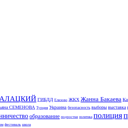
СКАЛАЦКИЙ
Жанна Бакаева
ГИБДД
ЖКХ
Ка
Елизово
Украина
тьяна СЕМЕНОВА
выборы
выставка
безопасность
Турция
п
полиция
нничество
образование
подростки
политика
зм
фестиваль
школа