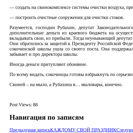
— создать на свинокомплексе системы очистки воздуха, пр
— построить очистные сооружения для очистки стоков.
Разумеется, господин Рубахин, депутат Законодательно
дополнительные деньги из краевого бюджета на осущест
вкладывать свои, из прибыли. Тогда неунывающий депутат-с
Они обратились за защитой к Президенту Российской Феде
сокочинской школы ушла со своего поста. Она поддержа
забывает и про директора школы.
Иногда деньги притупляют обоняние.
По всему видать, сокочинцы готовы взбрыкнуть по серьезн
Свиней – на мыло, а Рубахина в… мыловары, конечно.
Post Views:
88
Навигация по записям
Предыдущая запись
КАЖДОМУ СВОЙ ПРАЗДНИК
Следую