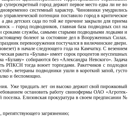
суперсекретный город держит первое место едва ли не во
дновременно системный характер. Чиновники умудрились
о управленческой потенции поставило город в критическое
 а два детских сада по той же причине закрыли для приема
нск – город подводников, главная база подводных сил на
ими сроками службы, самыми старыми подводными лодками и
тоящему болеют за состояние дел в Вооруженных Силах.
 праздник перевооружения постучался в вилючинские двери.
везет) в начале следующего года на Камчатку. С везением
тическая ракета «Булава» имеет сорок процентов неуспешных
 «Булаву» собираются без «Александра Невского». Задача
сть РПКСН тогда воюет торпедами. Ракетчиков с подлодки
устой», ветераны подводники ушли в короткий запой, густо
алко и беспомощно.
ния. Уже тридцать лет он высоко держит свой пирожковый
ребованием остановить работу свинофермы ОАО «Агротек-
й поселка. Елизовская прокуратура в своем предписании №
а, препятствующего загрязнению;