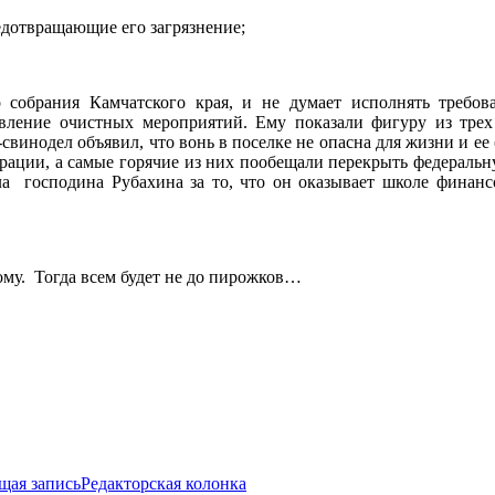
едотвращающие его загрязнение;
го собрания Камчатского края, и не думает исполнять требо
вление очистных мероприятий. Ему показали фигуру из трех
винодел объявил, что вонь в поселке не опасна для жизни и ее 
рации, а самые горячие из них пообещали перекрыть федеральну
ла господина Рубахина за то, что он оказывает школе финан
ому. Тогда всем будет не до пирожков…
щая запись
Редакторская колонка