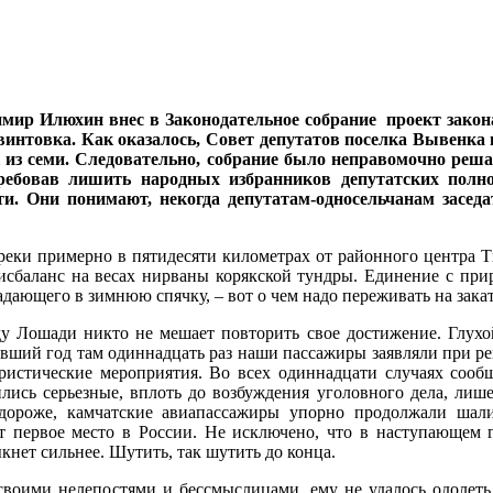
мир Илюхин внес в Законодательное собрание проект закона
интовка. Как оказалось, Совет депутатов поселка Вывенка в 
ек из семи. Следовательно, собрание было неправомочно реш
требовав лишить народных избранников депутатских полн
ти. Они понимают, некогда депутатам-односельчанам заседа
еки примерно в пятидесяти километрах от районного центра Тил
исбаланс на весах нирваны корякской тундры. Единение с прир
впадающего в зимнюю спячку, – вот о чем надо переживать на зака
у Лошади никто не мешает повторить свое достижение. Глухо
увший год там одиннадцать раз наши пассажиры заявляли при ре
ористические мероприятия. Во всех одиннадцати случаях соо
лись серьезные, вплоть до возбуждения уголовного дела, лише
 дороже, камчатские авиапассажиры упорно продолжали шал
т первое место в России. Не исключено, что в наступающем 
кнет сильнее. Шутить, так шутить до конца.
воими нелепостями и бессмыслицами, ему не удалось одолеть