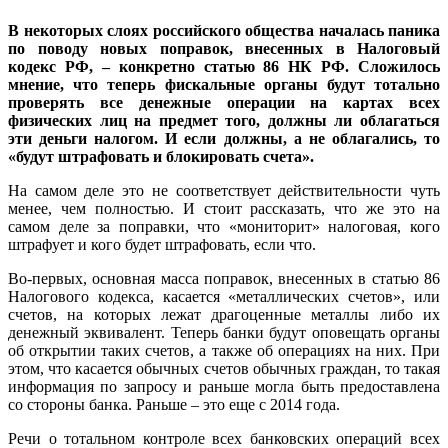
В некоторых слоях российского общества началась паника
по поводу новых поправок, внесенных в Налоговый
кодекс РФ, – конкретно статью 86 НК РФ. Сложилось
мнение, что теперь фискальные органы будут тотально
проверять все денежные операции на картах всех
физических лиц на предмет того, должны ли облагаться
эти деньги налогом. И если должны, а не облагались, то
«будут штрафовать и блокировать счета».
На самом деле это не соответствует действительности чуть
менее, чем полностью. И стоит рассказать, что же это на
самом деле за поправки, что «мониторит» налоговая, кого
штрафует и кого будет штрафовать, если что.
Во-первых, основная масса поправок, внесенных в статью 86
Налогового кодекса, касается «металлических счетов», или
счетов, на которых лежат драгоценные металлы либо их
денежный эквивалент. Теперь банки будут оповещать органы
об открытии таких счетов, а также об операциях на них. При
этом, что касается обычных счетов обычных граждан, то такая
информация по запросу и раньше могла быть предоставлена
со стороны банка. Раньше – это еще с 2014 года.
Речи о тотальном контроле всех банковских операций всех