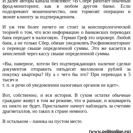
И далее авторы канала поясняют: «В Сбере работает обычный
фрод-мониторинг, как в любом другом банке. Если
подозревают мошенничество, они тормозят операцию и
звонят клиенту за подтверждением.
И уж тем более ничего не стоит за конспирологической
теорией о том, что всю информацию о банковских переводах
банк передает в налоговую. Герман Греф это опроверг. Любой
банк, а не только Сбер, обязан уведомлять Росфинмониторинг
о переводе свыше определенной суммы. Это же касается и
зачислений через кассу свыше определенной суммы.
«Вы, наверное, хотели без подтверждающих наличие сделки
документов отправить пятьдесят миллионов рублей за
покупку квартиры? Ну а с чего бы это? При переводах в 5
тысяч и
т. п. и речи об уведомлении налоговых органов не идет».
Вот, собственно, и вся история. В сухом остатке обычные
граждане живут в том же режиме, что и раньше, и кошмарить
их никто не будет. Пристальнее начнут наблюдать за счетами
драгметаллов, но таких в стране немного.
В остальном – паника на пустом месте.
(www.politonline.ru)