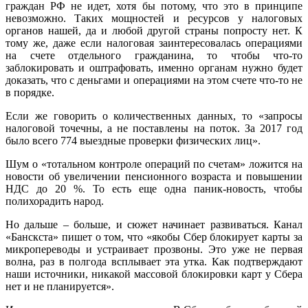
граждан РФ не идет, хотя бы потому, что это в принципе
невозможно. Таких мощностей и ресурсов у налоговых
органов нашей, да и любой другой страны попросту нет. К
тому же, даже если налоговая заинтересовалась операциями
на счете отдельного гражданина, то чтобы что-то
заблокировать и оштрафовать, именно органам нужно будет
доказать, что с деньгами и операциями на этом счете что-то не
в порядке.
Если же говорить о количественных данных, то «запросы
налоговой точечны, а не поставлены на поток. За 2017 год
было всего 774 выездные проверки физических лиц».
Шум о «тотальном контроле операций по счетам» ложится на
новости об увеличении пенсионного возраста и повышении
НДС до 20 %. То есть еще одна паник-новость, чтобы
полихорадить народ.
Но дальше – больше, и сюжет начинает развиваться. Канал
«Банскста» пишет о том, что «якобы Сбер блокирует карты за
микропереводы и устраивает прозвоны. Это уже не первая
волна, раз в полгода всплывает эта утка. Как подтверждают
наши источники, никакой массовой блокировки карт у Сбера
нет и не планируется».