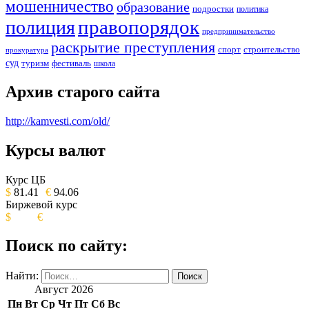
мошенничество
образование
подростки
политика
правопорядок
полиция
предпринимательство
раскрытие преступления
спорт
строительство
прокуратура
суд
туризм
фестиваль
школа
Архив старого сайта
http://kamvesti.com/old/
Курсы валют
ОБЩЕСТВЕННО-ПОЛИТИЧЕСКОЕ
ИЗДАНИЕ КАМЧАТСКОГО КРАЯ.
Курс ЦБ
$
81.41
€
94.06
Биржевой курс
$
€
Поиск по сайту:
Найти:
Август 2026
Пн
Вт
Ср
Чт
Пт
Сб
Вс