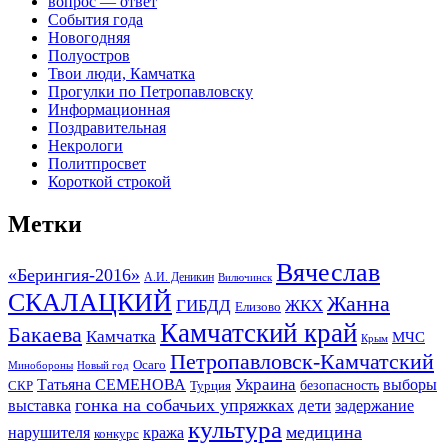
вопрос — ответ
События года
Новогодняя
Полуостров
Твои люди, Камчатка
Прогулки по Петропавловску
Информационная
Поздравительная
Некрологи
Политпросвет
Короткой строкой
Метки
Вячеслав
«Берингия-2016»
А.И. Деникин
Вилючинск
СКАЛАЦКИЙ
Жанна
ГИБДД
ЖКХ
Елизово
Камчатский край
Бакаева
Камчатка
МЧС
Крым
Петропавловск-Камчатский
Осаго
Минобороны
Новый год
Украина
Татьяна СЕМЕНОВА
выборы
безопасность
СКР
Турция
гонка на собачьих упряжках
дети
выставка
задержание
культура
медицина
нарушителя
кража
конкурс