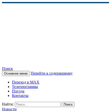
Поиск
Перейти к содержимому
Основное меню
КАМЧАТСКОЕ
Переход в MAX
ИНФОРМАЦИОННОЕ
Телепрограмма
Погода
АГЕНТСТВО (КИА
Контакты
«ВЕСТИ»)
Найти:
Новости