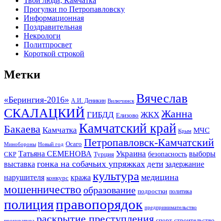
Твои люди, Камчатка
Прогулки по Петропавловску
Информационная
Поздравительная
Некрологи
Политпросвет
Короткой строкой
Метки
Вячеслав
«Берингия-2016»
А.И. Деникин
Вилючинск
СКАЛАЦКИЙ
Жанна
ГИБДД
ЖКХ
Елизово
Камчатский край
Бакаева
Камчатка
МЧС
Крым
Петропавловск-Камчатский
Осаго
Минобороны
Новый год
Украина
Татьяна СЕМЕНОВА
выборы
безопасность
СКР
Турция
гонка на собачьих упряжках
дети
выставка
задержание
культура
медицина
нарушителя
кража
конкурс
мошенничество
образование
подростки
политика
правопорядок
полиция
предпринимательство
раскрытие преступления
спорт
строительство
прокуратура