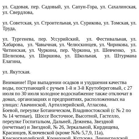
ул. Садовая, пер. Садовый, ул. Сапун-Гора, ул. Сахалинская,
ул. Свердлова,
ул. Советская, ул. Строительная, ул. Сурикова, ул. Томская, ул.
Труда,
ул. Тургенева, пер. Уссурийский, ул. Фестивальная, ул.
Хабарова, ул. Чавычная, ул. Челюскинцев, ул. Чирикова, ул.
Читинская, ул. Чуркина, пер. Чуркина, ул. Шевченко, ул.
Шелихова, ул. Ширшова, ул. Школьная, ул. Штурмана
Елагина,
ул. Якутская.
Внимание! При выпадении осадков и ухудшения качества
воды, поступающей с ручьев 1-й и 3-й Крутобереговый, с 27
июля по 30 июля холодное водоснабжение также отключат в
домах, организациях и предприятиях, расположенных на
улицах: Авачинской, Артиллерийской, Атласова,
Боевой, переулке Ботаническом, Владивостокской (с № 2 по
№ 14 четные), Шоссе Восточное, Высотной, Гастелло,
переулке Госпитальом, Дальней, Дежнева, Звездной
(нечетные) и Звездной, № 26, Зеркальной, Кирдищева,
Красинцев, Ключевской (кроме №№ 5,7,9, 11а),
Красногвардейской, Кроноцкой, Кутузова, Ленинградской