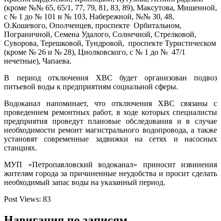
(кроме №№ 65, 65/1, 77, 79, 81, 83, 89), Максутова, Мишенной,
с № 1 до № 101 и № 103, Набережной, №№ 30, 48,
О.Кошевого, Ополченцев, проспекте Орбитальном,
Пограничной, Семена Удалого, Солнечной, Стрелковой,
Суворова, Терешковой, Тундровой, проспекте Туристическом
(кроме № 26 и № 28), Циолковского, с № 1 до № 47/1
нечетные), Чапаева.
В период отключения ХВС будет организован подвоз
питьевой воды к предприятиям социальной сферы.
Водоканал напоминает, что отключения ХВС связаны с
проведением ремонтных работ, в ходе которых специалисты
предприятия проведут плановые обследования и в случае
необходимости ремонт магистрального водопровода, а также
установят современные задвижки на сетях и насосных
станциях.
МУП «Петропавловский водоканал» приносит извинения
жителям города за причиненные неудобства и просит сделать
необходимый запас воды на указанный период.
Post Views:
83
Навигация по записям