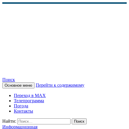
Поиск
Перейти к содержимому
Основное меню
КАМЧАТСКОЕ
Переход в MAX
ИНФОРМАЦИОННОЕ
Телепрограмма
Погода
АГЕНТСТВО (КИА
Контакты
«ВЕСТИ»)
Найти:
Информационная