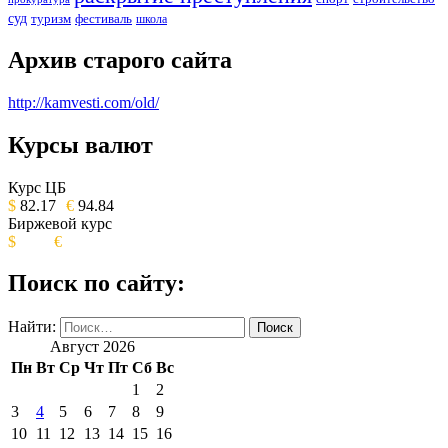
суд
туризм
фестиваль
школа
Архив старого сайта
http://kamvesti.com/old/
Курсы валют
ОБЩЕСТВЕННО-ПОЛИТИЧЕСКОЕ
ИЗДАНИЕ КАМЧАТСКОГО КРАЯ.
Курс ЦБ
$
82.17
€
94.84
Биржевой курс
$
€
Поиск по сайту:
Найти:
Август 2026
Пн
Вт
Ср
Чт
Пт
Сб
Вс
1
2
3
4
5
6
7
8
9
10
11
12
13
14
15
16