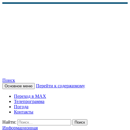
Поиск
Перейти к содержимому
Основное меню
КАМЧАТСКОЕ
Переход в MAX
ИНФОРМАЦИОННОЕ
Телепрограмма
Погода
АГЕНТСТВО (КИА
Контакты
«ВЕСТИ»)
Найти:
Информационная