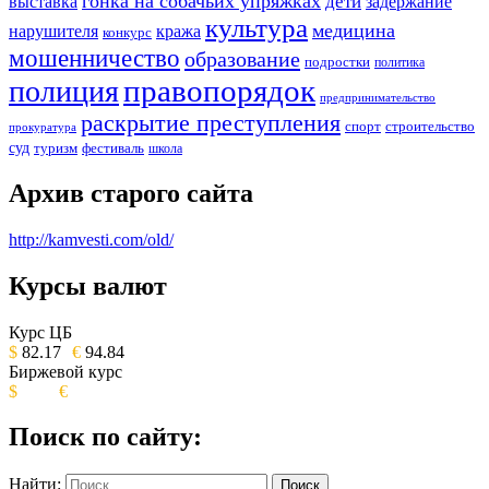
гонка на собачьих упряжках
дети
выставка
задержание
культура
медицина
нарушителя
кража
конкурс
мошенничество
образование
подростки
политика
правопорядок
полиция
предпринимательство
раскрытие преступления
спорт
строительство
прокуратура
суд
туризм
фестиваль
школа
Архив старого сайта
http://kamvesti.com/old/
Курсы валют
ОБЩЕСТВЕННО-ПОЛИТИЧЕСКОЕ
ИЗДАНИЕ КАМЧАТСКОГО КРАЯ.
Курс ЦБ
$
82.17
€
94.84
Биржевой курс
$
€
Поиск по сайту:
Найти: