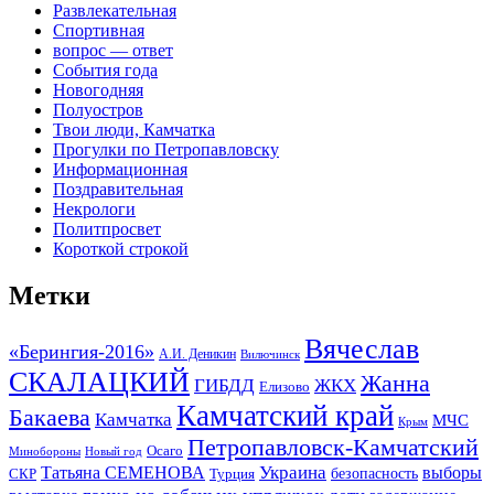
Развлекательная
Спортивная
вопрос — ответ
События года
Новогодняя
Полуостров
Твои люди, Камчатка
Прогулки по Петропавловску
Информационная
Поздравительная
Некрологи
Политпросвет
Короткой строкой
Метки
Вячеслав
«Берингия-2016»
А.И. Деникин
Вилючинск
СКАЛАЦКИЙ
Жанна
ГИБДД
ЖКХ
Елизово
Камчатский край
Бакаева
Камчатка
МЧС
Крым
Петропавловск-Камчатский
Осаго
Минобороны
Новый год
Украина
Татьяна СЕМЕНОВА
выборы
безопасность
СКР
Турция