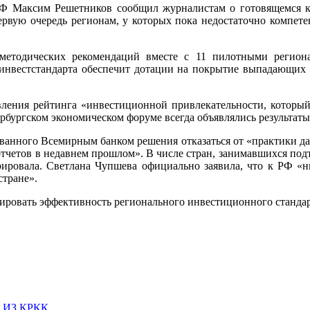
РФ Максим Решетников сообщил журналистам о готовящемся к
ервую очередь регионам, у которых пока недостаточно компете
методических рекомендаций вместе с 11 пилотными регион
гинвестстандарта обеспечит дотации на покрытие выпадающих 
явления рейтинга «инвестиционной привлекательности, которы
бургском экономическом форуме всегда объявлялись результаты, 
ванного Всемирным банком решения отказаться от «практики да
четов в недавнем прошлом». В числе стран, занимавшихся подта
урировала. Светлана Чупшева официально заявила, что к РФ «
стране».
тировать эффективность регионального инвестиционного стандар
 ИЗ КРКК