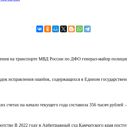
вления на транспорте МВД России по ДФО генерал-майор полиции
рядок исправления ошибок, содержащихся в Едином государствен
 счетах на начало текущего года составила 356 тысяч рублей – н
ротстве В 2022 году в Арбитражный суд Камчатского края поступ