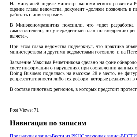
На минувшей неделе министр экономического развития 
оценке главы ведомства, документ «должен позволить в п
работать с инвесторами».
В Минэкономразвития пояснили, что «идет разработка 
самостоятельно, но утвержденный план по внедрению ре
вычета».
При этом глава ведомства подчеркнул, что практика объ
министерством и другими ведомствами готовило, и на Петер
Заявление Максима Решетникова сделано на фоне обнародо
свете информации о нарушениях при составлении данных от
Doing Business поднялась на высокое 28-е место, не фиг
репрезентативности либо тех реформ, которые реализуют в 
В составе пилотных регионов, в которых предстоит протес
Post Views:
71
Навигация по записям
Предыдущая запись
Вести из РКЦ
Следующая запись
ВЕСТИ