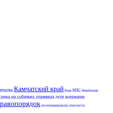
Камчатский край
мчатка
МЧС
Крым
Минобороны
гонка на собачьих упряжках
дети
задержание
равопорядок
предпринимательство
прокуратура