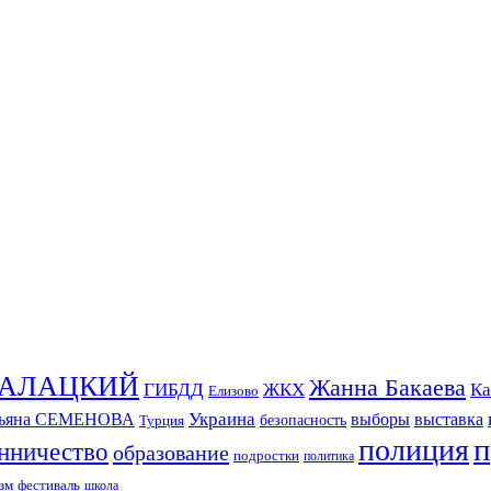
СКАЛАЦКИЙ
Жанна Бакаева
ГИБДД
ЖКХ
Ка
Елизово
Украина
тьяна СЕМЕНОВА
выборы
выставка
безопасность
Турция
п
полиция
нничество
образование
подростки
политика
зм
фестиваль
школа