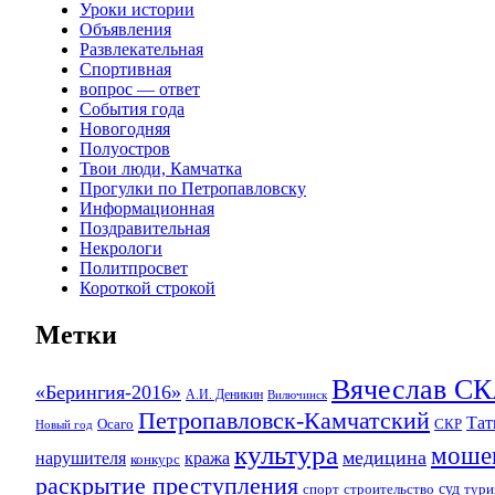
Уроки истории
Объявления
Развлекательная
Спортивная
вопрос — ответ
События года
Новогодняя
Полуостров
Твои люди, Камчатка
Прогулки по Петропавловску
Информационная
Поздравительная
Некрологи
Политпросвет
Короткой строкой
Метки
Вячеслав 
«Берингия-2016»
А.И. Деникин
Вилючинск
Петропавловск-Камчатский
Та
Осаго
СКР
Новый год
культура
моше
медицина
нарушителя
кража
конкурс
раскрытие преступления
суд
спорт
строительство
тури