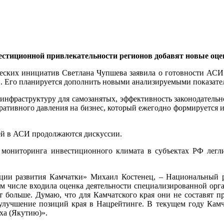
естиционной привлекательности регионов добавят новые оце
ческих инициатив Светлана Чупшева заявила о готовности АСИ
. Его планируется дополнить новыми анализируемыми показате
нфраструктуру для самозанятых, эффективность законодательн
ративного давления на бизнес, который ежегодно формируется
ей в АСИ продолжаются дискуссии.
 мониторинга инвестиционного климата в субъектах РФ легл
рации развития Камчатки» Михаил Костенец, – Национальный 
ом числе входила оценка деятельности специализированной орг
т больше. Думаю, что для Камчатского края они не составят пр
улучшение позиций края в Нацрейтинге. В текущем году Камч
ха (Якутию)».