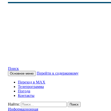
Поиск
Перейти к содержимому
Основное меню
КАМЧАТСКОЕ ИНФОРМАЦ
Переход в MAX
Телепрограмма
Погода
Контакты
Найти:
Информационная