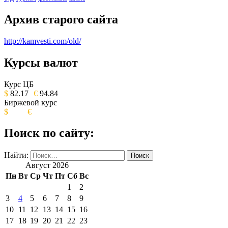
Архив старого сайта
http://kamvesti.com/old/
Курсы валют
ОБЩЕСТВЕННО-ПОЛИТИЧЕСКОЕ
ИЗДАНИЕ КАМЧАТСКОГО КРАЯ.
Курс ЦБ
$
82.17
€
94.84
Биржевой курс
$
€
Поиск по сайту:
Найти:
Август 2026
Пн
Вт
Ср
Чт
Пт
Сб
Вс
1
2
3
4
5
6
7
8
9
10
11
12
13
14
15
16
17
18
19
20
21
22
23