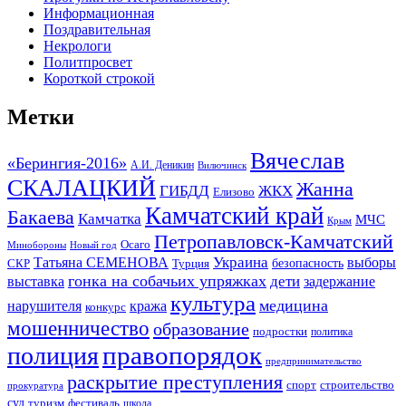
Информационная
Поздравительная
Некрологи
Политпросвет
Короткой строкой
Метки
Вячеслав
«Берингия-2016»
А.И. Деникин
Вилючинск
СКАЛАЦКИЙ
Жанна
ГИБДД
ЖКХ
Елизово
Камчатский край
Бакаева
Камчатка
МЧС
Крым
Петропавловск-Камчатский
Осаго
Минобороны
Новый год
Украина
Татьяна СЕМЕНОВА
выборы
безопасность
СКР
Турция
гонка на собачьих упряжках
дети
выставка
задержание
культура
медицина
нарушителя
кража
конкурс
мошенничество
образование
подростки
политика
правопорядок
полиция
предпринимательство
раскрытие преступления
спорт
строительство
прокуратура
суд
туризм
фестиваль
школа