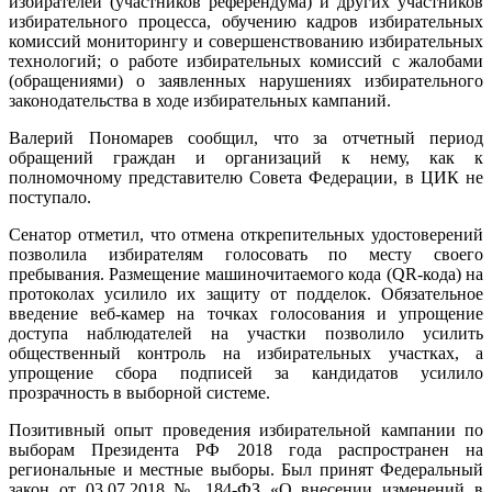
избирателей (участников референдума) и других участников
избирательного процесса, обучению кадров избирательных
комиссий мониторингу и совершенствованию избирательных
технологий; о работе избирательных комиссий с жалобами
(обращениями) о заявленных нарушениях избирательного
законодательства в ходе избирательных кампаний.
Валерий Пономарев сообщил, что за отчетный период
обращений граждан и организаций к нему, как к
полномочному представителю Совета Федерации, в ЦИК не
поступало.
Сенатор отметил, что отмена открепительных удостоверений
позволила избирателям голосовать по месту своего
пребывания. Размещение машиночитаемого кода (QR-кода) на
протоколах усилило их защиту от подделок. Обязательное
введение веб-камер на точках голосования и упрощение
доступа наблюдателей на участки позволило усилить
общественный контроль на избирательных участках, а
упрощение сбора подписей за кандидатов усилило
прозрачность в выборной системе.
Позитивный опыт проведения избирательной кампании по
выборам Президента РФ 2018 года распространен на
региональные и местные выборы. Был принят Федеральный
закон от 03.07.2018 № 184-ФЗ «О внесении изменений в