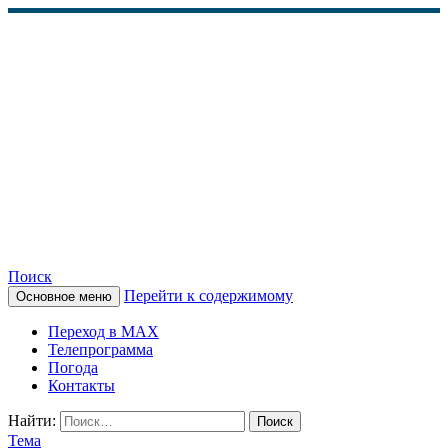
Поиск
Перейти к содержимому
Основное меню
КАМЧАТСКОЕ
Переход в MAX
ИНФОРМАЦИОННОЕ
Телепрограмма
Погода
АГЕНТСТВО (КИА
Контакты
«ВЕСТИ»)
Найти:
Тема