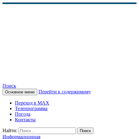
Поиск
Перейти к содержимому
Основное меню
КАМЧАТСКОЕ
Переход в MAX
ИНФОРМАЦИОННОЕ
Телепрограмма
Погода
АГЕНТСТВО (КИА
Контакты
«ВЕСТИ»)
Найти:
Информационная