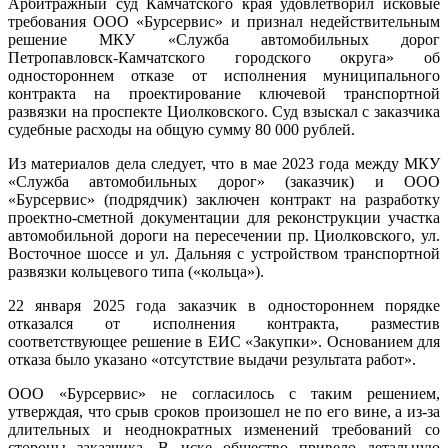
Арбитражный суд Камчатского края удовлетворил исковые
требования ООО «Бурсервис» и признал недействительным
решение МКУ «Служба автомобильных дорог
Петропавловск-Камчатского городского округа» об
одностороннем отказе от исполнения муниципального
контракта на проектирование ключевой транспортной
развязки на проспекте Циолковского. Суд взыскал с заказчика
судебные расходы на общую сумму 80 000 рублей.
Из материалов дела следует, что в мае 2023 года между МКУ
«Служба автомобильных дорог» (заказчик) и ООО
«Бурсервис» (подрядчик) заключен контракт на разработку
проектно-сметной документации для реконструкции участка
автомобильной дороги на пересечении пр. Циолковского, ул.
Восточное шоссе и ул. Дальняя с устройством транспортной
развязки кольцевого типа («кольца»).
22 января 2025 года заказчик в одностороннем порядке
отказался от исполнения контракта, разместив
соответствующее решение в ЕИС «Закупки». Основанием для
отказа было указано «отсутствие выдачи результата работ».
ООО «Бурсервис» не согласилось с таким решением,
утверждая, что срыв сроков произошел не по его вине, а из-за
длительных и неоднократных изменений требований со
стороны заказчика. В иске общество привело детальную