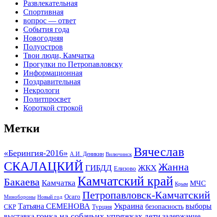
Развлекательная
Спортивная
вопрос — ответ
События года
Новогодняя
Полуостров
Твои люди, Камчатка
Прогулки по Петропавловску
Информационная
Поздравительная
Некрологи
Политпросвет
Короткой строкой
Метки
Вячеслав
«Берингия-2016»
А.И. Деникин
Вилючинск
СКАЛАЦКИЙ
Жанна
ГИБДД
ЖКХ
Елизово
Камчатский край
Бакаева
Камчатка
МЧС
Крым
Петропавловск-Камчатский
Осаго
Минобороны
Новый год
Украина
Татьяна СЕМЕНОВА
выборы
безопасность
СКР
Турция
гонка на собачьих упряжках
дети
выставка
задержание