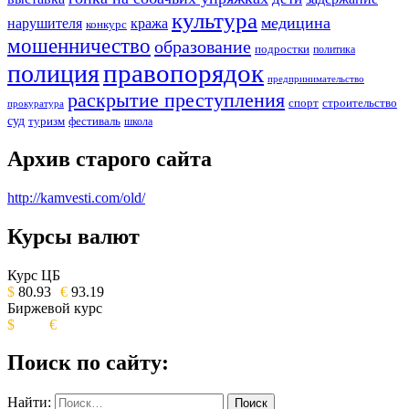
культура
медицина
нарушителя
кража
конкурс
мошенничество
образование
подростки
политика
правопорядок
полиция
предпринимательство
раскрытие преступления
спорт
строительство
прокуратура
суд
туризм
фестиваль
школа
Архив старого сайта
http://kamvesti.com/old/
Курсы валют
ОБЩЕСТВЕННО-ПОЛИТИЧЕСКОЕ
ИЗДАНИЕ КАМЧАТСКОГО КРАЯ.
Курс ЦБ
$
80.93
€
93.19
Биржевой курс
$
€
Поиск по сайту:
Найти: