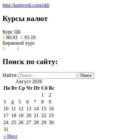
http://kamvesti.com/old/
Курсы валют
ОБЩЕСТВЕННО-ПОЛИТИЧЕСКОЕ
ИЗДАНИЕ КАМЧАТСКОГО КРАЯ.
Курс ЦБ
$
80.93
€
93.19
Биржевой курс
$
€
Поиск по сайту:
Найти:
Август 2026
Пн
Вт
Ср
Чт
Пт
Сб
Вс
1
2
3
4
5
6
7
8
9
10
11
12
13
14
15
16
17
18
19
20
21
22
23
24
25
26
27
28
29
30
31
« Июл