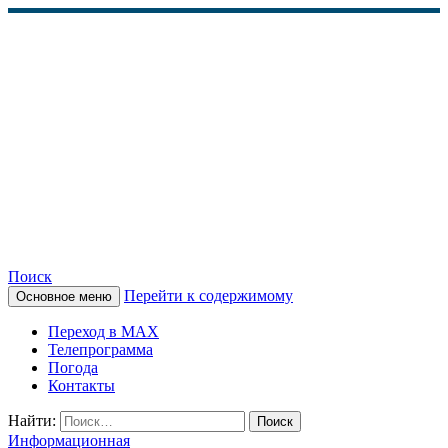
Поиск
Перейти к содержимому
Основное меню
КАМЧАТСКОЕ
Переход в MAX
ИНФОРМАЦИОННОЕ
Телепрограмма
Погода
АГЕНТСТВО (КИА
Контакты
«ВЕСТИ»)
Найти:
Информационная