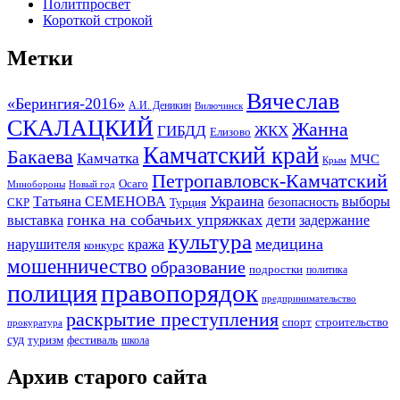
Политпросвет
Короткой строкой
Метки
Вячеслав
«Берингия-2016»
А.И. Деникин
Вилючинск
СКАЛАЦКИЙ
Жанна
ГИБДД
ЖКХ
Елизово
Камчатский край
Бакаева
Камчатка
МЧС
Крым
Петропавловск-Камчатский
Осаго
Минобороны
Новый год
Украина
Татьяна СЕМЕНОВА
выборы
безопасность
СКР
Турция
гонка на собачьих упряжках
дети
выставка
задержание
культура
медицина
нарушителя
кража
конкурс
мошенничество
образование
подростки
политика
правопорядок
полиция
предпринимательство
раскрытие преступления
спорт
строительство
прокуратура
суд
туризм
фестиваль
школа
Архив старого сайта