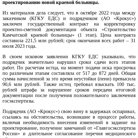
проектированию новой краевой больницы.
Из материалов дела следует, что в октябре 2022 года между
заказчиком (КГКУ ЕДС) и подрядчиком (АО «Крокус»)
заключен государственный контракт на корректировку
проектно-сметной документации объекта «Строительство
Камчатской краевой больницы» (1 этап). Цена контракта
составила 221,5 млн рублей; срок окончания всех работ – 31
июля 2023 года.
В своем исковом заявлении КГКУ ЕДС указывало, что
подрядчик значительно нарушил сроки сдачи всех этапов
работ. По расчетам истца, на момент подачи иска просрочка
по различным этапам составляла от 517 до 872 дней. Общая
сумма начисленной за это время неустойки (пени) превысила
90,6 млн рублей. Также истец требовал взыскать 100 тыс.
рублей штрафа за нарушение сроков передачи итоговой
документации после получения положительного заключения
госэкспертизы.
Подрядчик (АО «Крокус») свою вину в задержках оспаривал,
ссылаясь на обстоятельства, возникшие в процессе работы,
включая необходимость внесения изменений в задание на
проектирование, получение замечаний от «Главгосэкспертиза
России» и длительное согласование перечня медицинского