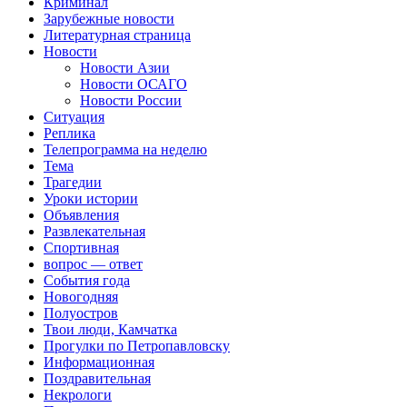
Криминал
Зарубежные новости
Литературная страница
Новости
Новости Азии
Новости ОСАГО
Новости России
Ситуация
Реплика
Телепрограмма на неделю
Тема
Трагедии
Уроки истории
Объявления
Развлекательная
Спортивная
вопрос — ответ
События года
Новогодняя
Полуостров
Твои люди, Камчатка
Прогулки по Петропавловску
Информационная
Поздравительная
Некрологи