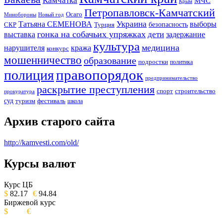
Камчатка
МЧС
Крым
Петропавловск-Камчатский
Осаго
Минобороны
Новый год
Украина
Татьяна СЕМЕНОВА
выборы
безопасность
СКР
Турция
гонка на собачьих упряжках
дети
выставка
задержание
культура
медицина
нарушителя
кража
конкурс
мошенничество
образование
подростки
политика
правопорядок
полиция
предпринимательство
раскрытие преступления
спорт
строительство
прокуратура
суд
туризм
фестиваль
школа
Архив старого сайта
http://kamvesti.com/old/
Курсы валют
ОБЩЕСТВЕННО-ПОЛИТИЧЕСКОЕ
ИЗДАНИЕ КАМЧАТСКОГО КРАЯ.
Курс ЦБ
$
82.17
€
94.84
Биржевой курс
$
€