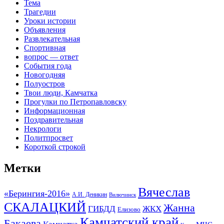
Тема
Трагедии
Уроки истории
Объявления
Развлекательная
Спортивная
вопрос — ответ
События года
Новогодняя
Полуостров
Твои люди, Камчатка
Прогулки по Петропавловску
Информационная
Поздравительная
Некрологи
Политпросвет
Короткой строкой
Метки
Вячеслав
«Берингия-2016»
А.И. Деникин
Вилючинск
СКАЛАЦКИЙ
Жанна
ГИБДД
ЖКХ
Елизово
Камчатский край
Бакаева