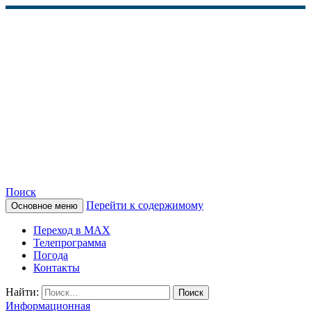
Поиск
Перейти к содержимому
Основное меню
КАМЧАТСКОЕ
Переход в MAX
ИНФОРМАЦИОННОЕ
Телепрограмма
Погода
АГЕНТСТВО (КИА
Контакты
«ВЕСТИ»)
Найти:
Информационная