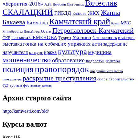
Вячеслав
«Берингия-2016»
А.И. Деникин
Вилючинск
СКАЛАЦКИЙ
Жанна
ГИБДД
ЖКХ
Елизово
Камчатский край
Бакаева
Камчатка
МЧС
Крым
Петропавловск-Камчатский
Осаго
Минобороны
Новый год
Украина
Татьяна СЕМЕНОВА
выборы
безопасность
СКР
Турция
гонка на собачьих упряжках
дети
выставка
задержание
культура
медицина
нарушителя
кража
конкурс
мошенничество
образование
подростки
политика
правопорядок
полиция
предпринимательство
раскрытие преступления
спорт
строительство
прокуратура
суд
туризм
фестиваль
школа
Архив старого сайта
http://kamvesti.com/old/
Курсы валют
ОБЩЕСТВЕННО-ПОЛИТИЧЕСКОЕ
Курс ЦБ