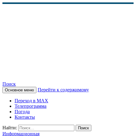
Поиск
Перейти к содержимому
Основное меню
КАМЧАТСКОЕ
Переход в MAX
ИНФОРМАЦИОННОЕ
Телепрограмма
Погода
АГЕНТСТВО (КИА
Контакты
«ВЕСТИ»)
Найти:
Информационная