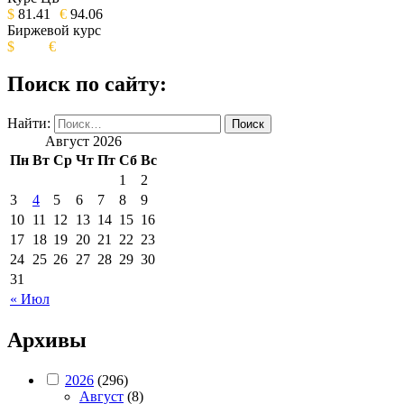
ИЗДАНИЕ КАМЧАТСКОГО КРАЯ.
$
81.41
€
94.06
Биржевой курс
$
€
Поиск по сайту:
Найти:
Август 2026
Пн
Вт
Ср
Чт
Пт
Сб
Вс
1
2
3
4
5
6
7
8
9
10
11
12
13
14
15
16
17
18
19
20
21
22
23
24
25
26
27
28
29
30
31
« Июл
Архивы
2026
(296)
Август
(8)