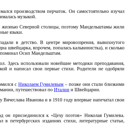
ался производством перчаток. Он самостоятельно изучал
нималась музыкой.
рной жизнью Северной столицы, поэтому Мандельштамы жили
нные языки.
адали в детство. В центре мировоззрения, вывихнутого
дна швейцарка, впрочем, попалась кальвинистка), и сколько
– вспоминал Осип Мандельштам.
л. Здесь использовали новейшие методики преподавания,
кой и написал свои первые стихи. Родители не одобряли
омился с
Николаем Гумилевым
– позже они стали близкими
рмании, путешествовал по
Италии
и Швейцарии.
у Вячеслава Иванова и в 1910 году впервые напечатал свои
од он присоединился к «Цеху поэтов» Николая Гумилева.
 в петербургских изданиях стихи, литературные статьи,