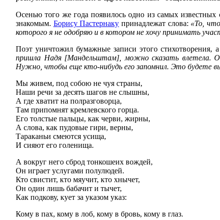
Осенью того же года появилось одно из самых известных
знакомым.
Борису Пастернаку
принадлежат слова:
«То, чт
которого я не одобряю и в котором не хочу принимать учас
Поэт уничтожил бумажные записи этого стихотворения, а
пришла Надя [Мандельштам], можно сказать влетела. Она
Нужно, чтобы еще кто-нибудь его запомнил. Это будете в
Мы живем, под собою не чуя страны,
Наши речи за десять шагов не слышны,
А где хватит на полразговорца,
Там припомнят кремлевского горца.
Его толстые пальцы, как черви, жирны,
А слова, как пудовые гири, верны,
Тараканьи смеются усища,
И сияют его голенища.
А вокруг него сброд тонкошеих вождей,
Он играет услугами полулюдей.
Кто свистит, кто мяучит, кто хнычет,
Он один лишь бабачит и тычет,
Как подкову, кует за указом указ:
Кому в пах, кому в лоб, кому в бровь, кому в глаз.