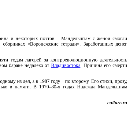
арина и некоторых поэтов – Мандельштам с женой смогли
в сборниках «Воронежские тетради». Заработанных денег
яти годам лагерей за контрреволюционную деятельность
ном бараке недалеко от
Владивостока
. Причина его смерти
му из дел, а в 1987 году – по второму. Его стихи, прозу,
лько в памяти. В 1970–80-х годах Надежда Мандельштам
culture.ru