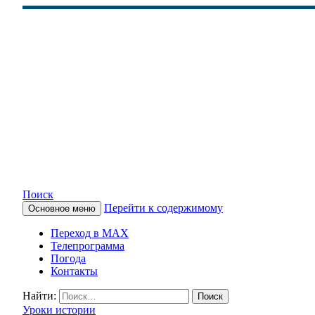
Поиск
Перейти к содержимому
Основное меню
КАМЧАТСКОЕ ИНФОРМАЦ
Переход в MAX
Телепрограмма
Погода
Контакты
Найти:
Уроки истории