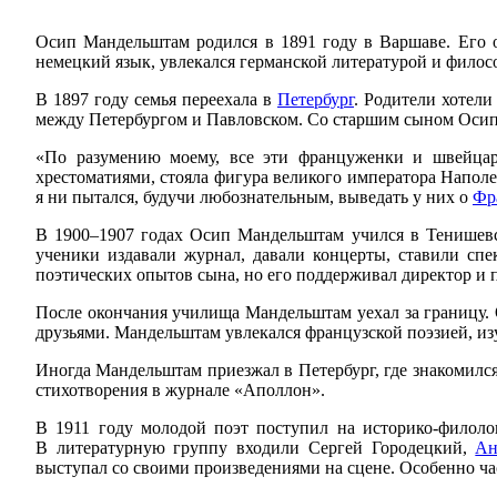
Осип Мандельштам родился в 1891 году в Варшаве. Его 
немецкий язык, увлекался германской литературой и филос
В 1897 году семья переехала в
Петербург
. Родители хотел
между Петербургом и Павловском. Со старшим сыном Оси
«По разумению моему, все эти француженки и швейцарк
хрестоматиями, стояла фигура великого императора Напол
я ни пытался, будучи любознательным, выведать у них о
Фр
В 1900–1907 годах Осип Мандельштам учился в Тенишевс
ученики издавали журнал, давали концерты, ставили сп
поэтических опытов сына, но его поддерживал директор и 
После окончания училища Мандельштам уехал за границу.
друзьями. Мандельштам увлекался французской поэзией, и
Иногда Мандельштам приезжал в Петербург, где знакомилс
стихотворения в журнале «Аполлон».
В 1911 году молодой поэт поступил на историко-филоло
В литературную группу входили Сергей Городецкий,
Ан
выступал со своими произведениями на сцене. Особенно ча