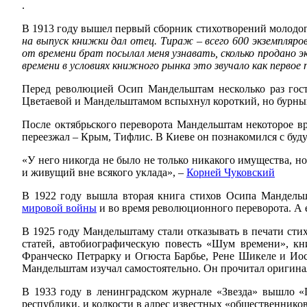
.
В 1913 году вышел первый сборник стихотворений молодог
на выпуск книжки дал отец. Тираж – всего 600 экземпляр
от времени брат посылал меня узнавать, сколько продано э
времени в условиях книжного рынка это звучало как перво
Перед революцией Осип Мандельштам несколько раз гос
Цветаевой и Мандельштамом вспыхнул короткий, но бурный
После октябрьского переворота Мандельштам некоторое вр
переезжал – Крым, Тифлис. В Киеве он познакомился с буду
«У него никогда не было не только никакого имущества, н
и живущий вне всякого уклада», –
Корней Чуковский
В 1922 году вышла вторая книга стихов Осипа Мандельш
мировой войны
и во время революционного переворота. А 
В 1925 году Мандельштаму стали отказывать в печати сти
статей, автобиографическую повесть «Шум времени», к
Франческо Петрарку и Огюста Барбье, Рене Шикеле и Иос
Мандельштам изучал самостоятельно. Он прочитал оригин
В 1933 году в ленинградском журнале «Звезда» вышло «
республики, и колкости в адрес известных «общественников