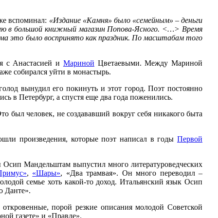
зже вспоминал:
«Издание «Камня» было «семейным» – деньги
ссию в большой книжный магазин Попова-Ясного. <…> Время
 дома это было воспринято как праздник. По масштабам того
ся с Анастасией и
Мариной
Цветаевыми. Между Мариной
аже собирался уйти в монастырь.
голод вынудил его покинуть и этот город. Поэт постоянно
сь в Петербург, а спустя еще два года поженились.
то был человек, не создававший вокруг себя никакого быта
ошли произведения, которые поэт написал в годы
Первой
оды Осип Мандельштам выпустил много литературоведческих
Примус»
,
«Шары»
, «Два трамвая». Он много переводил –
лодой семье хоть какой-то доход. Итальянский язык Осип
о Данте».
откровенные, порой резкие описания молодой Советской
ной газете» и «Правде».