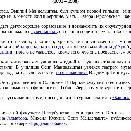
(1891 – 1938)
отец, Эмилий Мандельштам, был купцом первой гильдии, заним
офией, в юности жил в Берлине. Мать – Флора Вербловская – за
и дать детям хорошее образование и познакомить их с культу
пом занимались
гувернантки
, он с раннего детства учил иностра
и от песенок, прописей, хрестоматий и спряжений сами вп
еона и
война двенадцатого года
, затем следовала
Жанна д’Арк
(о
анции
, ничего не удавалось, кроме того, что она прекрасна», 
ком коммерческом училище – одной из лучших столичных шко
ектакли. В училище Осип Мандельштам увлекся театром, музы
преподаватель словесности,
поэт-символист
Владимир Гиппиус.
 Он слушал лекции в Сорбонне. В Париже будущий поэт познак
зучал романскую филологию в Гейдельбергском университете Ге
я с русскими поэтами, посещал литературные лекции в
«Башне»
гический факультет Петербургского университета. В тот же г
на Ахматова
, Михаил Кузмин. Осип Мандельштам публиковал
сто – в кабаре
«Бродячая собака»
.