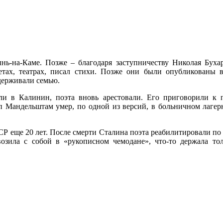
нь-на-Каме. Позже – благодаря заступничеству Николая Бух
зетах, театрах, писал стихи. Позже они были опубликованы 
ддерживали семью.
и в Калинин, поэта вновь арестовали. Его приговорили к п
п Мандельштам умер, по одной из версий, в больничном лагер
ще 20 лет. После смерти Сталина поэта реабилитировали по одно
озила с собой в «рукописном чемодане», что-то держала то