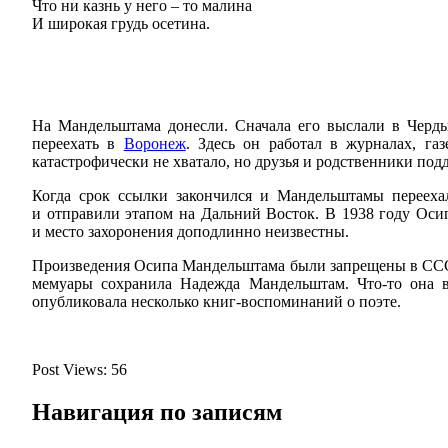
Что ни казнь у него – то малина
И широкая грудь осетина.
На Мандельштама донесли. Сначала его выслали в Черды
переехать в
Воронеж
. Здесь он работал в журналах, га
катастрофически не хватало, но друзья и родственники по
Когда срок ссылки закончился и Мандельштамы переехал
и отправили этапом на Дальний Восток. В 1938 году Оси
и место захоронения доподлинно неизвестны.
Произведения Осипа Мандельштама были запрещены в СССР е
мемуары сохранила Надежда Мандельштам. Что-то она в
опубликовала несколько книг-воспоминаний о поэте.
Post Views:
56
Навигация по записям