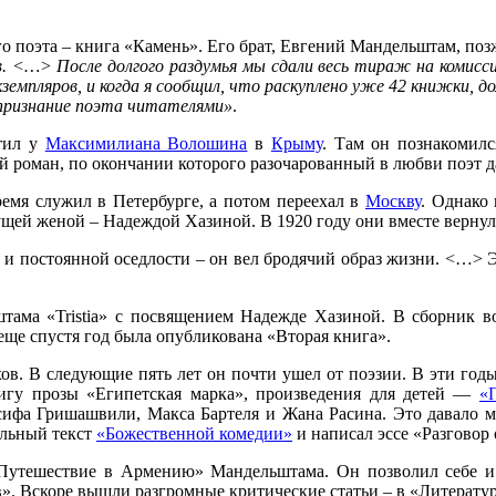
о поэта – книга «Камень». Его брат, Евгений Мандельштам, по
ов. <…> После долгого раздумья мы сдали весь тираж на коми
кземпляров, и когда я сообщил, что раскуплено уже 42 книжки,
е признание поэта читателями»
.
тил у
Максимилиана Волошина
в
Крыму
. Там он познакомил
 роман, по окончании которого разочарованный в любви поэт д
емя служил в Петербурге, а потом переехал в
Москву
. Однако 
щей женой – Надеждой Хазиной. В 1920 году они вместе вернули
о и постоянной оседлости – он вел бродячий образ жизни. <…> Э
тама «Tristia» с посвящением Надежде Хазиной. В сборник в
еще спустя год была опубликована «Вторая книга».
хов. В следующие пять лет он почти ушел от поэзии. В эти г
нигу прозы «Египетская марка», произведения для детей —
«
ифа Гришашвили, Макса Бартеля и Жана Расина. Это давало мо
альный текст
«Божественной комедии»
и написал эссе «Разговор 
Путешествие в Армению» Мандельштама. Он позволил себе и 
». Вскоре вышли разгромные критические статьи – в «Литератур