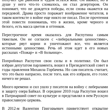
душе у него что-то сломалось, он стал дезертиром. Он
понимает, что не дождется победы, если снова окажется на
передовой. Драма просто поражает воображение читателя, в
таком контексте о войне еще никто не писал. После прочтения
этой повести понимаешь, что в жизни, кроме черного и
белого, есть масса цветов и оттенков.
Перестроечное время оказалось для Распутина самым
тяжелым. Он не согласен с «либеральными ценностями»,
которые рвут корни и уничтожают все, что является
истинными ценностями. Речь об этом идет в его новых
рассказах «Пожар» и «В больнице».
Попробовал Распутин свои силы и в политике. Он был
избран депутатом парламента, вошел в Президентский совет в
годы правления Михаила Горбачева. Но сам писатель считает,
что это было напрасно, после того, как его избрали, его голос
ничего не решал.
Много времени и сил ушло у писателя на войну с либералами
и защиту озера Байкал. В середине 2010 года Распутин вошел
в Патриарший совет по культуре и представлял в нем Русскую
православную церковь.
В 2012-м Валентин Григорьевич приветствует открытие