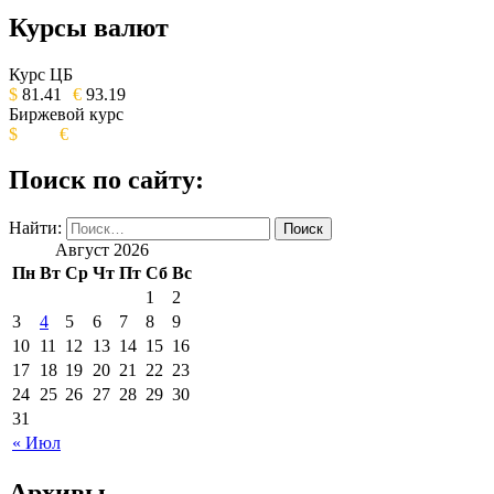
Курсы валют
ОБЩЕСТВЕННО-ПОЛИТИЧЕСКОЕ
ИЗДАНИЕ КАМЧАТСКОГО КРАЯ.
Курс ЦБ
$
81.41
€
93.19
Биржевой курс
$
€
Поиск по сайту:
Найти:
Август 2026
Пн
Вт
Ср
Чт
Пт
Сб
Вс
1
2
3
4
5
6
7
8
9
10
11
12
13
14
15
16
17
18
19
20
21
22
23
24
25
26
27
28
29
30
31
« Июл
Архивы