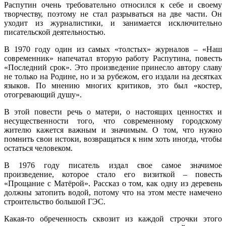
Распутин очень требовательно относился к себе и своему
творчеству, поэтому не стал разрываться на две части. Он
уходит из журналистики, и занимается исключительно
писательской деятельностью.
В 1970 году один из самых «толстых» журналов – «Наш
современник» напечатал вторую работу Распутина, повесть
«Последний срок». Это произведение принесло автору славу
не только на Родине, но и за рубежом, его издали на десятках
языков. По мнению многих критиков, это был «костер,
отогревающий душу».
В этой повести речь о матери, о настоящих ценностях и
несущественности того, что современному городскому
жителю кажется важным и значимым. О том, что нужно
помнить свои истоки, возвращаться к ним хоть иногда, чтобы
остаться человеком.
В 1976 году писатель издал свое самое значимое
произведение, которое стало его визиткой – повесть
«Прощание с Матёрой». Рассказ о том, как одну из деревень
должны затопить водой, потому что на этом месте намечено
строительство большой ГЭС.
Какая-то обреченность сквозит из каждой строчки этого