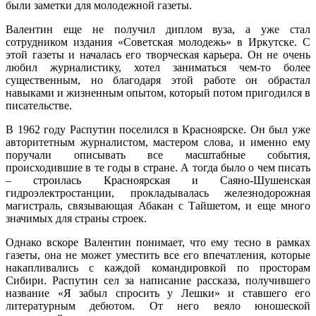
были заметки для молодежной газеты.
Валентин еще не получил диплом вуза, а уже стал
сотрудником издания «Советская молодежь» в Иркутске. С
этой газеты и началась его творческая карьера. Он не очень
любил журналистику, хотел заниматься чем-то более
существенным, но благодаря этой работе он обрастал
навыками и жизненным опытом, который потом пригодился в
писательстве.
В 1962 году Распутин поселился в Красноярске. Он был уже
авторитетным журналистом, мастером слова, и именно ему
поручали описывать все масштабные события,
происходившие в те годы в стране. А тогда было о чем писать
– строилась Красноярская и Саяно-Шушенская
гидроэлектростанции, прокладывалась железнодорожная
магистраль, связывающая Абакан с Тайшетом, и еще много
значимых для страны строек.
Однако вскоре Валентин понимает, что ему тесно в рамках
газеты, она не может уместить все его впечатления, которые
накапливались с каждой командировкой по просторам
Сибири. Распутин сел за написание рассказа, получившего
название «Я забыл спросить у Лешки» и ставшего его
литературным дебютом. От него веяло юношеской