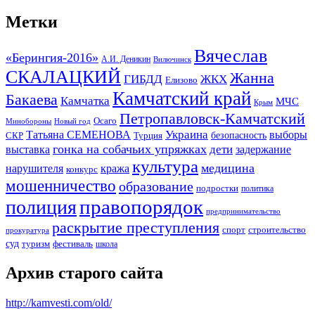
Метки
Вячеслав
«Берингия-2016»
А.И. Деникин
Вилючинск
СКАЛАЦКИЙ
Жанна
ГИБДД
ЖКХ
Елизово
Камчатский край
Бакаева
Камчатка
МЧС
Крым
Петропавловск-Камчатский
Осаго
Минобороны
Новый год
Украина
Татьяна СЕМЕНОВА
выборы
безопасность
СКР
Турция
гонка на собачьих упряжках
дети
выставка
задержание
культура
медицина
нарушителя
кража
конкурс
мошенничество
образование
подростки
политика
правопорядок
полиция
предпринимательство
раскрытие преступления
спорт
строительство
прокуратура
суд
туризм
фестиваль
школа
Архив старого сайта
http://kamvesti.com/old/