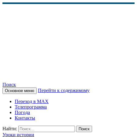
Поиск
Перейти к содержимому
Основное меню
КАМЧАТСКОЕ
Переход в MAX
ИНФОРМАЦИОННОЕ
Телепрограмма
Погода
АГЕНТСТВО (КИА
Контакты
«ВЕСТИ»)
Найти:
Уроки истории