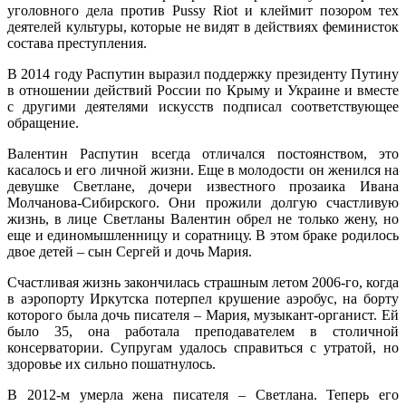
уголовного дела против Pussy Riot и клеймит позором тех
деятелей культуры, которые не видят в действиях феминисток
состава преступления.
В 2014 году Распутин выразил поддержку президенту Путину
в отношении действий России по Крыму и Украине и вместе
с другими деятелями искусств подписал соответствующее
обращение.
Валентин Распутин всегда отличался постоянством, это
касалось и его личной жизни. Еще в молодости он женился на
девушке Светлане, дочери известного прозаика Ивана
Молчанова-Сибирского. Они прожили долгую счастливую
жизнь, в лице Светланы Валентин обрел не только жену, но
еще и единомышленницу и соратницу. В этом браке родилось
двое детей – сын Сергей и дочь Мария.
Счастливая жизнь закончилась страшным летом 2006-го, когда
в аэропорту Иркутска потерпел крушение аэробус, на борту
которого была дочь писателя – Мария, музыкант-органист. Ей
было 35, она работала преподавателем в столичной
консерватории. Супругам удалось справиться с утратой, но
здоровье их сильно пошатнулось.
В 2012-м умерла жена писателя – Светлана. Теперь его