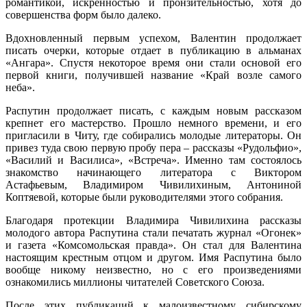
романтикой, искренностью и пронзительностью, хотя до
совершенства форм было далеко.
Вдохновленный первым успехом, Валентин продолжает
писать очерки, которые отдает в публикацию в альманах
«Ангара». Спустя некоторое время они стали основой его
первой книги, получившей название «Край возле самого
неба».
Распутин продолжает писать, с каждым новым рассказом
крепнет его мастерство. Прошло немного времени, и его
пригласили в Читу, где собирались молодые литераторы. Он
привез туда свою первую пробу пера – рассказы «Рудольфио»,
«Василий и Василиса», «Встреча». Именно там состоялось
знакомство начинающего литератора с Виктором
Астафьевым, Владимиром Чивилихиным, Антониной
Коптяевой, которые были руководителями этого собрания.
Благодаря протекции Владимира Чивилихина рассказы
молодого автора Распутина стали печатать журнал «Огонек»
и газета «Комсомольская правда». Он стал для Валентина
настоящим крестным отцом и другом. Имя Распутина было
вообще никому неизвестно, но с его произведениями
ознакомились миллионы читателей Советского Союза.
После этих публикаций к малоизвестному сибирскому