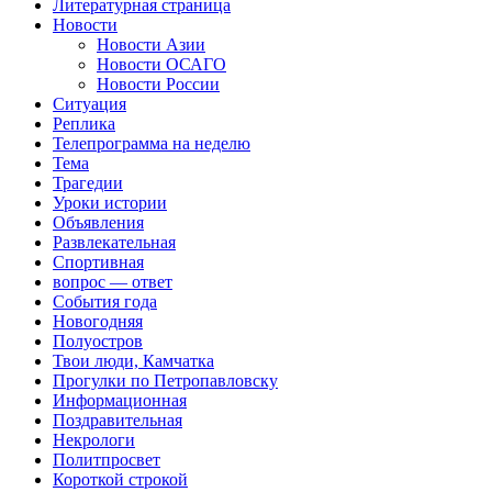
Литературная страница
Новости
Новости Азии
Новости ОСАГО
Новости России
Ситуация
Реплика
Телепрограмма на неделю
Тема
Трагедии
Уроки истории
Объявления
Развлекательная
Спортивная
вопрос — ответ
События года
Новогодняя
Полуостров
Твои люди, Камчатка
Прогулки по Петропавловску
Информационная
Поздравительная
Некрологи
Политпросвет
Короткой строкой