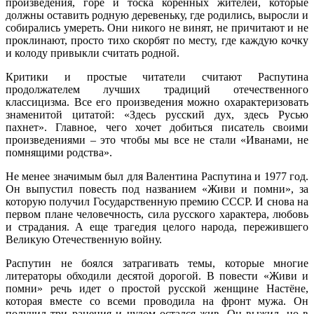
произведения, горе и тоска коренных жителей, которые
должны оставить родную деревеньку, где родились, выросли и
собирались умереть. Они никого не винят, не причитают и не
проклинают, просто тихо скорбят по месту, где каждую кочку
и колоду привыкли считать родной.
Критики и простые читатели считают Распутина
продолжателем лучших традиций отечественного
классицизма. Все его произведения можно охарактеризовать
знаменитой цитатой: «Здесь русский дух, здесь Русью
пахнет». Главное, чего хочет добиться писатель своими
произведениями – это чтобы мы все не стали «Иванами, не
помнящими родства».
Не менее значимым был для Валентина Распутина и 1977 год.
Он выпустил повесть под названием «Живи и помни», за
которую получил Государственную премию СССР. И снова на
первом плане человечность, сила русского характера, любовь
и страдания. А еще трагедия целого народа, пережившего
Великую Отечественную войну.
Распутин не боялся затрагивать темы, которые многие
литераторы обходили десятой дорогой. В повести «Живи и
помни» речь идет о простой русской женщине Настёне,
которая вместе со всеми проводила на фронт мужа. Он
получил три ранения и чудом остался жив. Он выжил, но в