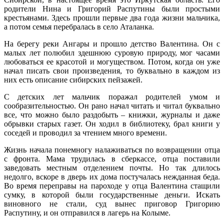
родители Нина и Григорий Распутины были простыми
крестьянами. Здесь прошли первые два года жизни мальчика,
а потом семья перебралась в село Аталанка.
На берегу реки Ангары и прошло детство Валентина. Он с
малых лет полюбил здешнюю суровую природу, мог часами
любоваться ее красотой и могуществом. Потом, когда он уже
начал писать свои произведения, то буквально в каждом из
них есть описание сибирских пейзажей.
С детских лет мальчик поражал родителей умом и
сообразительностью. Он рано начал читать и читал буквально
все, что можно было раздобыть – книжки, журналы и даже
обрывки старых газет. Он ходил в библиотеку, брал книги у
соседей и проводил за чтением много времени.
Жизнь начала понемногу налаживаться по возвращении отца
с фронта. Мама трудилась в сберкассе, отца поставили
заведовать местным отделением почты. Но так длилось
недолго, вскоре в дверь их дома постучалась нежданная беда.
Во время переправы на пароходе у отца Валентина стащили
сумку, в которой были государственные деньги. Искать
виновного не стали, суд вынес приговор Григорию
Распутину, и он отправился в лагерь на Колыме.