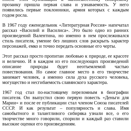
прозаику пришла первая слава и узнаваемость. У него
появились первые поклонники, армия которых с каждым
годом росла.
В 1967 году еженедельник «Литературная Россия» напечатал
рассказ «Василий и Василиса». Это было одно из ранних
произведений Валентина, но именно в нем прослеживался
стиль писателя, умение без лишних слов раскрыть характер
персонажей, емко и точно передать основные его черты.
Этот рассказ просто пропитан любовью к природе, ее красоте
и величию. И в каждом из его последующих произведений
описание природы будет неотъемлемой частью
повествования. Но самое главное место в его творчестве
занимает человек, а именно сила духа русского человека,
могущество и несгибаемость славянского характера.
1967 год стал по-настоящему переломным в биографии
писателя. Он выпустил свою первую повесть «Деньги для
Марии» и после ее публикации стал членом Союза писателей
СССР. И как результат – популярность и слава. Имя
самобытного и талантливого сибиряка узнали все, о его
творчестве много говорили, спорили и каждый раз ставили
высокие оценки его произведениям.