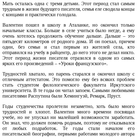
Мать осталась одна с тремя детьми. Этот период стал самым
трудным в жизни будущего писателя, семья еле сводила концы
с концами и практически голодала.
Валентин пошел в школу в Аталанке, но окончил только
начальные классы. Больше в селе учиться было негде, а ему
очень хотелось продолжить обучение дальше. Дальше – это
пятьдесят километров от родного дома. И он поехал, причем
один, без семьи и стал первым из жителей села, кто
отправился на учебу в райцентр, до него этого не делал никто.
Этот период жизни писателя отразился в одном из самых
ярких его произведений – «Уроки французского».
Трудностей хватало, но парень старался и окончил школу с
отличным аттестатом. Это помогло ему без всяких проблем
стать студентом филологического факультета Иркутского
университета. В те годы он читал запоем. Самыми любимыми
писателями Распутина были Хемингуэй, Ремарк, Пруст.
Годы студенчества пролетели незаметно, хоть было много
трудностей и хлопот. Валентин много времени посвящал
учебе, но не упускал ни малейшей возможности заработать.
Он знал, что должен помочь родным, поэтому не отказывался
от любых подработок. Те годы стали началом его
писательской биографии, первыми работами молодого автора