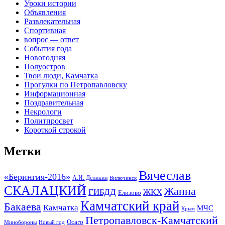
Уроки истории
Объявления
Развлекательная
Спортивная
вопрос — ответ
События года
Новогодняя
Полуостров
Твои люди, Камчатка
Прогулки по Петропавловску
Информационная
Поздравительная
Некрологи
Политпросвет
Короткой строкой
Метки
Вячеслав
«Берингия-2016»
А.И. Деникин
Вилючинск
СКАЛАЦКИЙ
Жанна
ГИБДД
ЖКХ
Елизово
Камчатский край
Бакаева
Камчатка
МЧС
Крым
Петропавловск-Камчатский
Осаго
Минобороны
Новый год