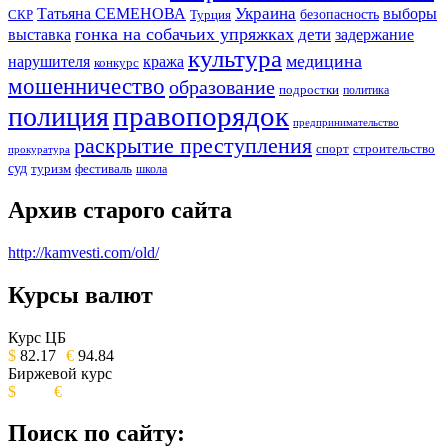
Украина
Татьяна СЕМЕНОВА
выборы
безопасность
СКР
Турция
гонка на собачьих упряжках
дети
выставка
задержание
культура
медицина
нарушителя
кража
конкурс
мошенничество
образование
подростки
политика
правопорядок
полиция
предпринимательство
раскрытие преступления
спорт
строительство
прокуратура
суд
туризм
фестиваль
школа
Архив старого сайта
http://kamvesti.com/old/
Курсы валют
ОБЩЕСТВЕННО-ПОЛИТИЧЕСКОЕ
ИЗДАНИЕ КАМЧАТСКОГО КРАЯ.
Курс ЦБ
$
82.17
€
94.84
Биржевой курс
$
€
Поиск по сайту: