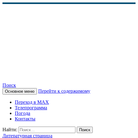
Поиск
Перейти к содержимому
Основное меню
КАМЧАТСКОЕ
Переход в MAX
ИНФОРМАЦИОННОЕ
Телепрограмма
Погода
АГЕНТСТВО (КИА
Контакты
«ВЕСТИ»)
Найти:
Литературная страница