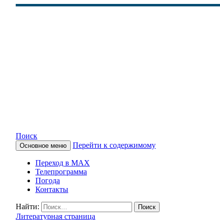
Поиск
Перейти к содержимому
Основное меню
КАМЧАТСКОЕ ИНФОРМАЦ
Переход в MAX
Телепрограмма
Погода
Контакты
Найти:
Литературная страница