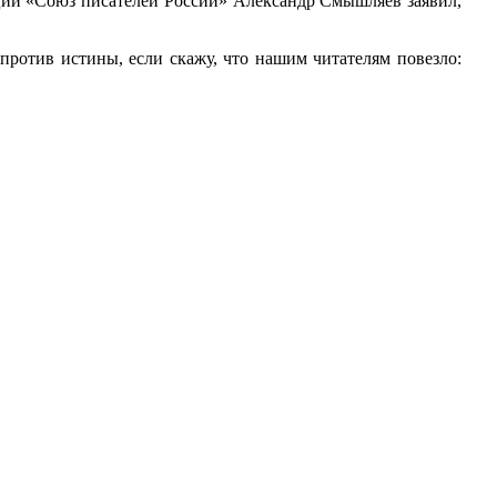
ции «Союз писателей России» Александр Смышляев заявил,
ротив истины, если скажу, что нашим читателям повезло: