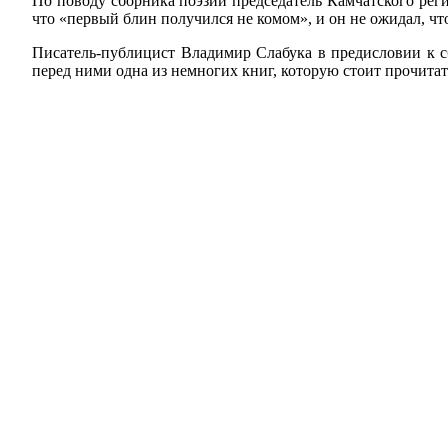
По поводу сборника поэзии председатель Камчатского ре
что «первый блин получился не комом», и он не ожидал, чт
Писатель-публицист Владимир Слабука в предисловии к с
перед ними одна из немногих книг, которую стоит прочитат