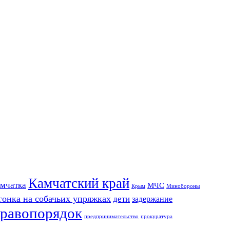
Камчатский край
мчатка
МЧС
Крым
Минобороны
гонка на собачьих упряжках
дети
задержание
равопорядок
предпринимательство
прокуратура