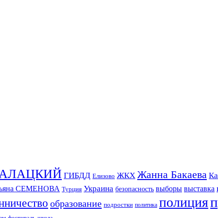
СКАЛАЦКИЙ
Жанна Бакаева
ГИБДД
ЖКХ
Ка
Елизово
Украина
тьяна СЕМЕНОВА
выборы
выставка
безопасность
Турция
п
полиция
нничество
образование
подростки
политика
зм
фестиваль