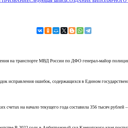
М ПРИЗВАНИЕ
Следующая запись
СОЗДАНИЕ БИПОЛЯРНОГО М
вления на транспорте МВД России по ДФО генерал-майор полиции
рядок исправления ошибок, содержащихся в Едином государствен
 счетах на начало текущего года составила 356 тысяч рублей – н
ротстве В 2022 году в Арбитражный суд Камчатского края поступ