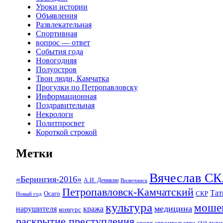
Уроки истории
Объявления
Развлекательная
Спортивная
вопрос — ответ
События года
Новогодняя
Полуостров
Твои люди, Камчатка
Прогулки по Петропавловску
Информационная
Поздравительная
Некрологи
Политпросвет
Короткой строкой
Метки
Вячеслав 
«Берингия-2016»
А.И. Деникин
Вилючинск
Петропавловск-Камчатский
Та
Осаго
СКР
Новый год
культура
моше
медицина
нарушителя
кража
конкурс
раскрытие преступления
суд
спорт
строительство
тури