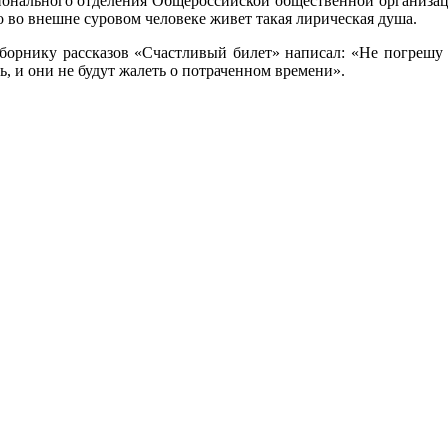
гионального отделения Общероссийской общественной организа
о во внешне суровом человеке живет такая лирическая душа.
борнику рассказов «Счастливый билет» написал: «Не погрешу п
ь, и они не будут жалеть о потраченном времени».