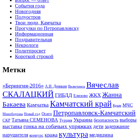
вопрос — ответ
События года
Новогодняя
Полуостров
Твои люди, Камчатка
Прогулки по Петропавловску
Информационная
Поздравительная
Некрологи
Политпросвет
Короткой строкой
Метки
Вячеслав
«Берингия-2016»
А.И. Деникин
Вилючинск
СКАЛАЦКИЙ
Жанна
ГИБДД
ЖКХ
Елизово
Камчатский край
Бакаева
Камчатка
МЧС
Крым
Петропавловск-Камчатский
Осаго
Минобороны
Новый год
Украина
Татьяна СЕМЕНОВА
выборы
безопасность
СКР
Турция
гонка на собачьих упряжках
дети
выставка
задержание
культура
медицина
нарушителя
кража
конкурс