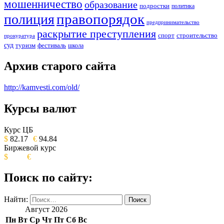
мошенничество
образование
подростки
политика
правопорядок
полиция
предпринимательство
раскрытие преступления
спорт
строительство
прокуратура
суд
туризм
фестиваль
школа
Архив старого сайта
http://kamvesti.com/old/
Курсы валют
ОБЩЕСТВЕННО-ПОЛИТИЧЕСКОЕ
ИЗДАНИЕ КАМЧАТСКОГО КРАЯ.
Курс ЦБ
$
82.17
€
94.84
Биржевой курс
$
€
Поиск по сайту:
Найти:
Август 2026
Пн
Вт
Ср
Чт
Пт
Сб
Вс