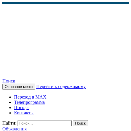
Поиск
Перейти к содержимому
Основное меню
КАМЧАТСКОЕ
Переход в MAX
ИНФОРМАЦИОННОЕ
Телепрограмма
Погода
АГЕНТСТВО (КИА
Контакты
«ВЕСТИ»)
Найти:
Объявления