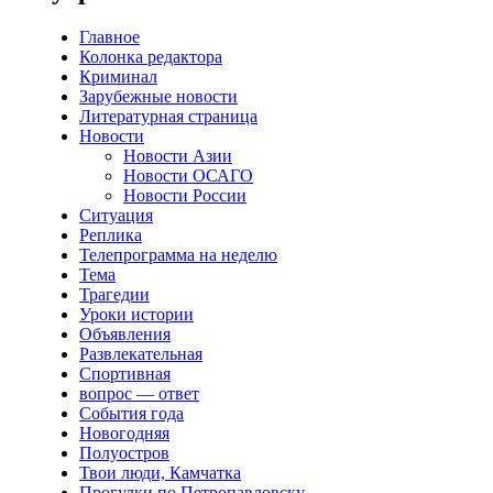
Главное
Колонка редактора
Криминал
Зарубежные новости
Литературная страница
Новости
Новости Азии
Новости ОСАГО
Новости России
Ситуация
Реплика
Телепрограмма на неделю
Тема
Трагедии
Уроки истории
Объявления
Развлекательная
Спортивная
вопрос — ответ
События года
Новогодняя
Полуостров
Твои люди, Камчатка
Прогулки по Петропавловску