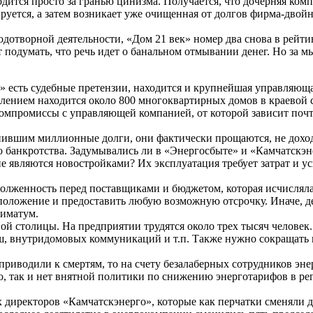
ится просто за гранью цинизма. Получается, что дочерняя ком
руется, а затем возникает уже очищенная от долгов фирма-двойни
плодотворной деятельности, «Дом 21 век» номер два снова в рей
 подумать, что речь идет о банальном отмывании денег. Но за мы
та» есть судебные претензии, находится и крупнейшая управля
лением находится около 800 многоквартирных домов в краевой 
омпромиссы с управляющей компанией, от которой зависит почт
пившим миллионные долги, они фактически прощаются, не доход
го банкротства. Задумывались ли в «Энергосбыте» и «Камчатскэн
е являются новостройками? Их эксплуатация требует затрат и 
адолженность перед поставщиками и бюджетом, которая исчислял
оложение и предоставить любую возможную отсрочку. Иначе, деска
тиматум.
 столицы. На предприятии трудятся около трех тысяч человек.
, внутридомовых коммуникаций и т.п. Также нужно сокращать ко
приводили к смертям, то на счету безалаберных сотрудников эн
, так и нет внятной политики по снижению энерготарифов в ре
директоров «Камчатскэнерго», которые как перчатки сменяли др