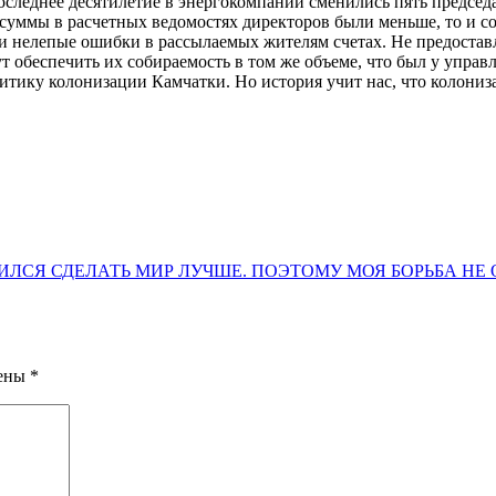
следнее десятилетие в энергокомпании сменились пять председа
суммы в расчетных ведомостях директоров были меньше, то и 
 и нелепые ошибки в рассылаемых жителям счетах. Не предоста
гут обеспечить их собираемость в том же объеме, что был у упр
тику колонизации Камчатки. Но история учит нас, что колонизат
ИЛСЯ СДЕЛАТЬ МИР ЛУЧШЕ. ПОЭТОМУ МОЯ БОРЬБА НЕ
чены
*