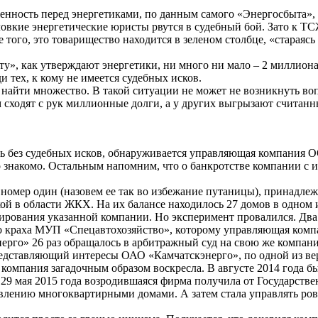
нность перед энергетиками, по данным самого «Энергосбыта», с
ловкие энергетические юристы рвутся в судебный бой. Зато к Т
е того, это товарищество находится в зеленом столбце, «стараясь
, как утверждают энергетики, ни много ни мало – 2 миллиона 7
и тех, к кому не имеется судебных исков.
найти множество. В такой ситуации не может не возникнуть во
сходят с рук миллионные долги, а у других выгрызают считанны
есть без судебных исков, обнаруживается управляющая компания
 знакомо. Остальным напомним, что о банкротстве компании с
номер один (назовем ее так во избежание путаницы), принадле
ой в области ЖКХ. На их балансе находилось 27 домов в одном 
рования указанной компании. Но эксперимент провалился. Два 
го краха МУП «Спецавтохозяйство», которому управляющая комп
энерго» 26 раз обращалось в арбитражный суд на свою же компан
редставляющий интересы ОАО «Камчатскэнерго», по одной из ве
компания загадочным образом воскресла. В августе 2014 года б
. 29 мая 2015 года возродившаяся фирма получила от Государс
лению многоквартирными домами. А затем стала управлять ровн