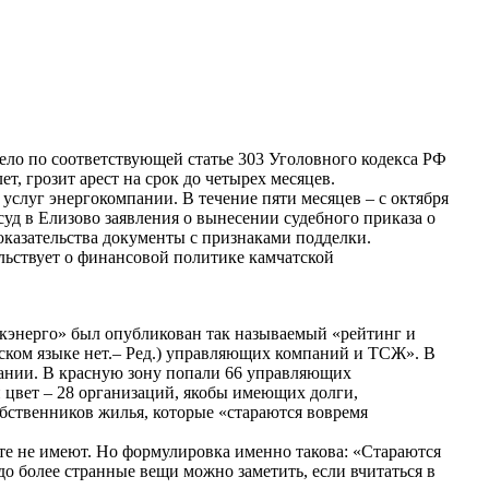
ело по соответствующей статье 303 Уголовного кодекса РФ
т, грозит арест на срок до четырех месяцев.
услуг энергокомпании. В течение пяти месяцев – с октября
д в Елизово заявления о вынесении судебного приказа о
оказательства документы с признаками подделки.
ельствует о финансовой политике камчатской
тскэнерго» был опубликован так называемый «рейтинг и
сском языке нет.– Ред.) управляющих компаний и ТСЖ». В
пании. В красную зону попали 66 управляющих
 цвет – 28 организаций, якобы имеющих долги,
обственников жилья, которые «стараются вовремя
те не имеют. Но формулировка именно такова: «Стараются
здо более странные вещи можно заметить, если вчитаться в