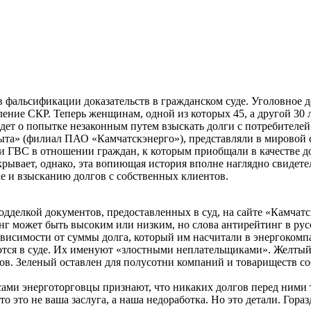
фальсификации доказательств в гражданском суде. Уголовное д
ние СКР. Теперь женщинам, одной из которых 45, а другой 30 ле
ет о попытке незаконным путем взыскать долги с потребителей 
а» (филиал ПАО «Камчатскэнерго»), представляли в мировой су
и ГВС в отношении граждан, к которым приобщали в качестве д
крывает, однако, эта вопиющая история вполне наглядно свидет
ке и взысканию долгов с собственных клиентов.
подделкой документов, предоставленных в суд, на сайте «Камча
нг может быть высоким или низким, но слова антирейтинг в ру
зависимости от суммы долга, который им насчитали в энергоком
ются в суде. Их именуют «злостными неплательщиками». Желтый
ков. Зеленый оставлен для полусотни компаний и товариществ с
сами энерготорговцы признают, что никаких долгов перед ними 
о это не ваша заслуга, а наша недоработка. Но это детали. Гора