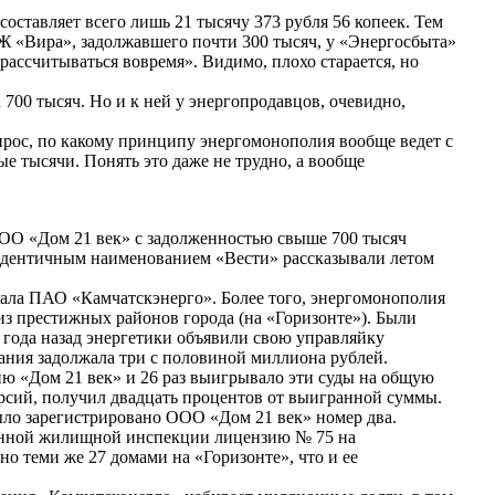
оставляет всего лишь 21 тысячу 373 рубля 56 копеек. Тем
СЖ «Вира», задолжавшего почти 300 тысяч, у «Энергосбыта»
 рассчитываться вовремя». Видимо, плохо старается, но
00 тысяч. Но и к ней у энергопродавцов, очевидно,
прос, по какому принципу энергомонополия вообще ведет с
е тысячи. Понять это даже не трудно, а вообще
 ООО «Дом 21 век» с задолженностью свыше 700 тысяч
 идентичным наименованием «Вести» рассказывали летом
жала ПАО «Камчатскэнерго». Более того, энергомонополия
из престижных районов города (на «Горизонте»). Были
года назад энергетики объявили свою управляйку
ания задолжала три с половиной миллиона рублей.
ию «Дом 21 век» и 26 раз выигрывало эти суды на общую
рсий, получил двадцать процентов от выигранной суммы.
ыло зарегистрировано ООО «Дом 21 век» номер два.
твенной жилищной инспекции лицензию № 75 на
о теми же 27 домами на «Горизонте», что и ее