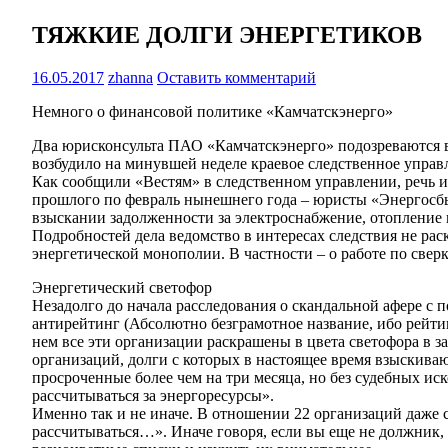
ТЯЖКИЕ ДОЛГИ ЭНЕРГЕТИКОВ
16.05.2017
zhanna
Оставить комментарий
Немного о финансовой политике «Камчатскэнерго»
Два юрисконсульта ПАО «Камчатскэнерго» подозреваются в 
возбудило на минувшей неделе краевое следственное управле
Как сообщили «Вестям» в следственном управлении, речь ид
прошлого по февраль нынешнего года – юристы «Энергосбыт
взыскании задолженности за электроснабжение, отопление 
Подробностей дела ведомство в интересах следствия не рас
энергетической монополии. В частности – о работе по свер
Энергетический светофор
Незадолго до начала расследования о скандальной афере с 
антирейтинг (Абсолютно безграмотное название, ибо рейти
нем все эти организации раскрашены в цвета светофора в 
организаций, долги с которых в настоящее время взыскива
просроченные более чем на три месяца, но без судебных ис
рассчитываться за энергоресурсы».
Именно так и не иначе. В отношении 22 организаций даже 
рассчитываться…». Иначе говоря, если вы еще не должник, т