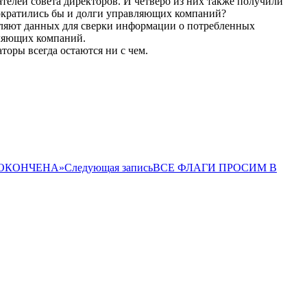
телей совета директоров. И четверо из них также получили
сократились бы и долги управляющих компаний?
вляют данных для сверки информации о потребленных
авляющих компаний.
оры всегда остаются ни с чем.
 ОКОНЧЕНА»
Следующая запись
ВСЕ ФЛАГИ ПРОСИМ В