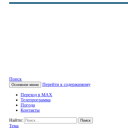
Поиск
Перейти к содержимому
Основное меню
КАМЧАТСКОЕ ИНФОРМАЦ
Переход в MAX
Телепрограмма
Погода
Контакты
Найти:
Тема