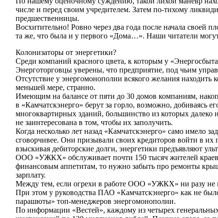
По нашему оценочному суждению, такой лихой маневр наход
числе и перед своим учредителем. Затем по-тихому ликвиди
предшественницы.
Восхитительно! Ровно через два года после начала своей 
та же, что была и у первого «Дома…». Наши читатели могут
Колонизаторы от энергетики?
Среди компаний красного цвета, к которым у «Энергосбы
Энерготорговцы уверены, что предприятие, под чьим управ
Отсутствие у энергомонополии всякого желания находить к
меньшей мере, странно.
Имеющим на балансе от пяти до 30 домов компаниям, нако
в «Камчатскэнерго» берут за горло, возможно, добиваясь е
многоквартирных зданий, большинство из которых далеко н
не заинтересована в том, чтобы их заполучить.
Когда несколько лет назад «Камчатскэнерго» само имело з
сговорчивее. Они призывали своих кредиторов войти в их п
взыскивая дебиторские долги, энергетики предъявляют уль
ООО «УЖКХ» обслуживает почти 150 тысяч жителей краевой
финансовым аппетитам, то нужно забыть про ремонты крыш
зарплату.
Между тем, если огрехи в работе ООО «УЖКХ» ни разу не 
При этом у руководства ПАО «Камчатскэнерго» как не было
парашюты» топ-менеджеров энергомонополии.
По информации «Вестей», каждому из четырех генеральных 