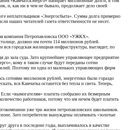
пания «Камчатскэнерго» набирает миллионные долги, в том
к, и, как ни в чем не бывало, продолжает дело своей
тинге неплательщиков «Энергосбыта». Сумма долга примерно
сли наших читателей газета ответственности не несет.
ющая компания Петропавловска ООО «УЖКХ».
столице, должно им почти 114 миллионов рублей.
и вся городская жилищная инфраструктура, выглядит, по
я до зала суда. Зато крупнейшее управляющее предприятие
ерго», кому в таком случае будут переданы сотни
усилий. Поэтому ни одна из маленьких управляющих фирм
ась сотнями миллионов рублей, энергетики были гораздо
ть, вся Камчатка останется без тепла и света. Теперь,
 Если «вымогателям» платить сообразно их безмерным
личество работников, потому что им нечем будет платить
ергокомпании уже три жизни петропавловских школьников.
гионе. Зато потребители вынуждены оплачивать «золотые
уг друга в последние годы, выплачивалось в качестве