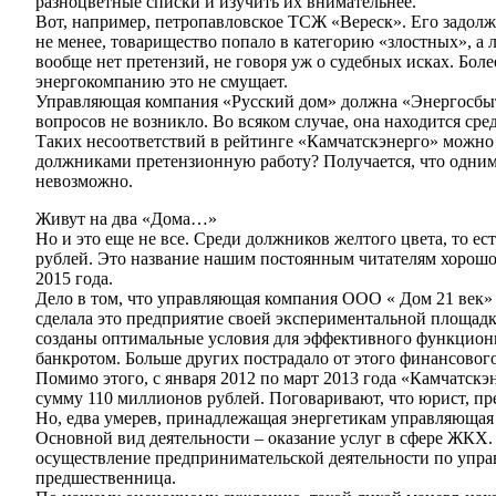
разноцветные списки и изучить их внимательнее.
Вот, например, петропавловское ТСЖ «Вереск». Его задолже
не менее, товарищество попало в категорию «злостных», а 
вообще нет претензий, не говоря уж о судебных исках. Боле
энергокомпанию это не смущает.
Управляющая компания «Русский дом» должна «Энергосбыту»
вопросов не возникло. Во всяком случае, она находится сред
Таких несоответствий в рейтинге «Камчатскэнерго» можно 
должниками претензионную работу? Получается, что одним 
невозможно.
Живут на два «Дома…»
Но и это еще не все. Среди должников желтого цвета, то 
рублей. Это название нашим постоянным читателям хорошо
2015 года.
Дело в том, что управляющая компания ООО « Дом 21 век» 
сделала это предприятие своей экспериментальной площадк
созданы оптимальные условия для эффективного функциони
банкротом. Больше других пострадало от этого финансово
Помимо этого, с января 2012 по март 2013 года «Камчатск
сумму 110 миллионов рублей. Поговаривают, что юрист, п
Но, едва умерев, принадлежащая энергетикам управляющая 
Основной вид деятельности – оказание услуг в сфере ЖКХ
осуществление предпринимательской деятельности по управ
предшественница.