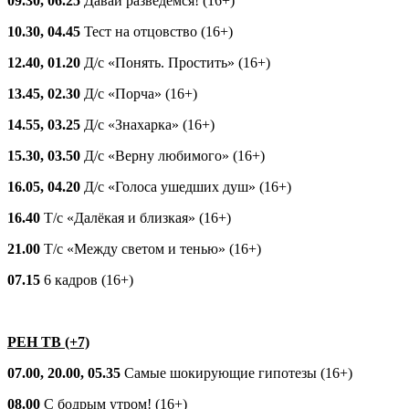
09.30, 06.25
Давай разведёмся! (16+)
10.30, 04.45
Тест на отцовство (16+)
12.40, 01.20
Д/с «Понять. Простить» (16+)
13.45, 02.30
Д/с «Порча» (16+)
14.55, 03.25
Д/с «Знахарка» (16+)
15.30, 03.50
Д/с «Верну любимого» (16+)
16.05, 04.20
Д/с «Голоса ушедших душ» (16+)
16.40
Т/с «Далёкая и близкая» (16+)
21.00
Т/с «Между светом и тенью» (16+)
07.15
6 кадров (16+)
РЕН ТВ (+7)
07.00, 20.00, 05.35
Самые шокирующие гипотезы (16+)
08.00
С бодрым утром! (16+)