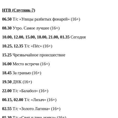
НТВ (Спутник-7)
06.50
Т/с «Улицы разбитых фонарей» (16+)
08.30
Утро. Самое лучшее (16+)
10.00, 12.00, 15.00, 18.00, 21.00, 01.35
Сегодня
10.25, 12.35
Т/с «Пёс» (16+)
15.25
Чрезвычайное происшествие
16.00
Место встречи (16+)
18.45
За гранью (16+)
19.50
ДНК (16+)
22.00
Т/с «Балабол» (16+)
00.15, 02.00
Т/с «Лихач» (16+)
02.55
Т/с «Золото Лагина» (16+)
05.30
Т/с «Свет и тень маяка» (16+)