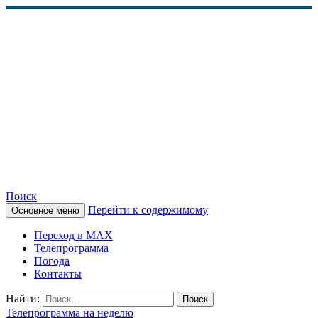
Поиск
Перейти к содержимому
Основное меню
КАМЧАТСКОЕ
Переход в MAX
ИНФОРМАЦИОННОЕ
Телепрограмма
Погода
АГЕНТСТВО (КИА
Контакты
«ВЕСТИ»)
Найти:
Телепрограмма на неделю