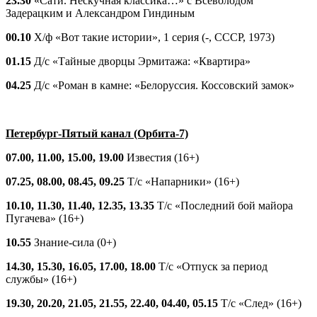
23.30
«Сати. Нескучная классика…» с Всеволодом
Задерацким и Александром Гиндиным
00.10
Х/ф «Вот такие истории», 1 серия (-, СССР, 1973)
01.15
Д/с «Тайные дворцы Эрмитажа: «Квартира»
04.25
Д/с «Роман в камне: «Белоруссия. Коссовский замок»
Петербург-Пятый канал (Орбита-7)
07.00, 11.00, 15.00, 19.00
Известия (16+)
07.25, 08.00, 08.45, 09.25
Т/с «Напарники» (16+)
10.10, 11.30, 11.40, 12.35, 13.35
Т/с «Последний бой майора
Пугачева» (16+)
10.55
Знание-сила (0+)
14.30, 15.30, 16.05, 17.00, 18.00
Т/с «Отпуск за период
службы» (16+)
19.30, 20.20, 21.05, 21.55, 22.40, 04.40, 05.15
Т/с «След» (16+)