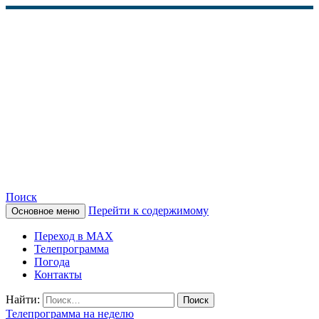
Поиск
Перейти к содержимому
Основное меню
КАМЧАТСКОЕ
Переход в MAX
ИНФОРМАЦИОННОЕ
Телепрограмма
Погода
АГЕНТСТВО (КИА
Контакты
«ВЕСТИ»)
Найти:
Телепрограмма на неделю