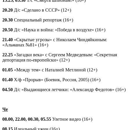
15.25, 05.30
Т/с «Смерть шпионам!» (16+)
20.20
Д/с «Сделано в СССР» (12+)
20.30
Специальный репортаж (16+)
20.50
Д/с «Наука и война: «Победа в воздухе» (16+)
21.40
«Скрытые угрозы» с Николаем Чиндяйкиным:
«Альманах №81» (16+)
22.25
«Загадки века» с Сергеем Медведевым: «Секретная
депортация по-европейски» (12+)
01.05
«Между тем» с Наталией Метлиной (12+)
01.40
Х/ф «Прорыв» (Боевик, Россия, 2005) (16+)
04.50
Д/с «Выдающиеся летчики: «Александр Федотов» (16+)
Че
08.00, 22.00, 00.30, 05.55
Улетное видео (16+)
08.15
Идеальный ужин (16+)