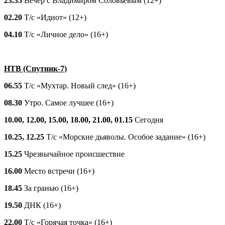
23.35
Вечер с Владимиром Соловьёвым (12+)
02.20
Т/с «Идиот» (12+)
04.10
Т/с «Личное дело» (16+)
НТВ (Спутник-7)
06.55
Т/с «Мухтар. Новый след» (16+)
08.30
Утро. Самое лучшее (16+)
10.00, 12.00, 15.00, 18.00, 21.00, 01.15
Сегодня
10.25, 12.25
Т/с «Морские дьяволы. Особое задание» (16+)
15.25
Чрезвычайное происшествие
16.00
Место встречи (16+)
18.45
За гранью (16+)
19.50
ДНК (16+)
22.00
Т/с «Горячая точка» (16+)