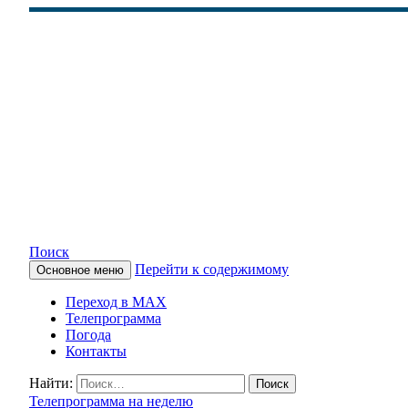
Поиск
Перейти к содержимому
Основное меню
КАМЧАТСКОЕ ИНФОРМАЦ
Переход в MAX
Телепрограмма
Погода
Контакты
Найти:
Телепрограмма на неделю