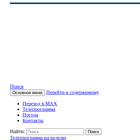
Поиск
Перейти к содержимому
Основное меню
КАМЧАТСКОЕ ИНФОРМАЦ
Переход в MAX
Телепрограмма
Погода
Контакты
Найти:
Телепрограмма на неделю