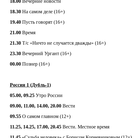
18.00
Вечерние новости
18.30
На самом деле (16+)
19.40
Пусть говорят (16+)
21.00
Время
21.30
Т/с «Ничто не случается дважды» (16+)
23.30
Вечерний Ургант (16+)
00.00
Познер (16+)
Россия 1 (Дубль-1)
05.00, 09.25
Утро России
09.00, 11.00, 14.00, 20.00
Вести
09.55
О самом главном (12+)
11.25, 14.25, 17.00, 20.45
Вести. Местное время
11.45
«Судьба человека» с Борисом Корчевниковым (12+)