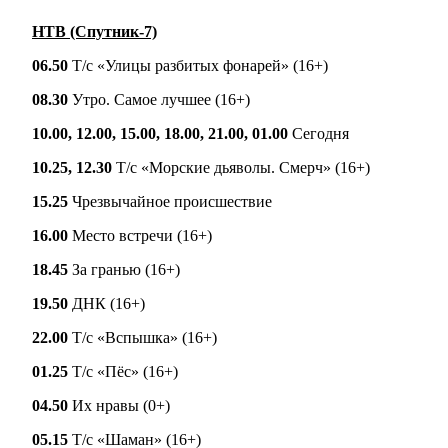
НТВ (Спутник-7)
06.50
Т/с «Улицы разбитых фонарей» (16+)
08.30
Утро. Самое лучшее (16+)
10.00, 12.00, 15.00, 18.00, 21.00, 01.00
Сегодня
10.25, 12.30
Т/с «Морские дьяволы. Смерч» (16+)
15.25
Чрезвычайное происшествие
16.00
Место встречи (16+)
18.45
За гранью (16+)
19.50
ДНК (16+)
22.00
Т/с «Вспышка» (16+)
01.25
Т/с «Пёс» (16+)
04.50
Их нравы (0+)
05.15
Т/с «Шаман» (16+)