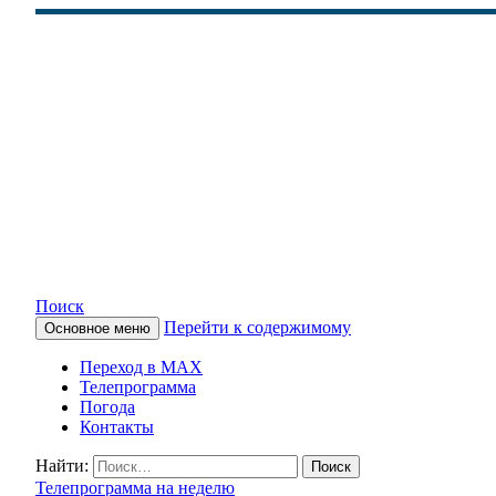
Поиск
Перейти к содержимому
Основное меню
КАМЧАТСКОЕ ИНФОРМАЦ
Переход в MAX
Телепрограмма
Погода
Контакты
Найти:
Телепрограмма на неделю