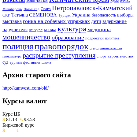
Камчатка
МЧС
Крым
Петропавловск-Камчатский
Осаго
Минобороны
Новый год
Украина
Татьяна СЕМЕНОВА
выборы
безопасность
СКР
Турция
гонка на собачьих упряжках
дети
выставка
задержание
культура
медицина
нарушителя
кража
конкурс
мошенничество
образование
подростки
политика
правопорядок
полиция
предпринимательство
раскрытие преступления
спорт
строительство
прокуратура
суд
туризм
фестиваль
школа
Архив старого сайта
http://kamvesti.com/old/
Курсы валют
ОБЩЕСТВЕННО-ПОЛИТИЧЕСКОЕ
ИЗДАНИЕ КАМЧАТСКОГО КРАЯ.
Курс ЦБ
$
81.13
€
93.58
Биржевой курс
$
€