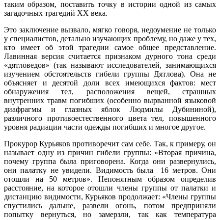
таким образом, поставить точку в истории одной из самых
загадочных трагедий ХХ века.
Это заключение вызвало, мягко говоря, недоумение не только
у специалистов, детально изучающих проблему, но даже у тех,
кто имеет об этой трагедии самое общее представление.
Лавинная версия считается признаком дурного тона среди
«дятловедов» (так называют исследователей, занимающихся
изучением обстоятельств гибели группы Дятлова). Она не
объясняет и десятой доли всех имеющихся фактов: мест
обнаружения тел, расположения вещей, страшных
внутренних травм погибших (особенно вырванной языковой
диафрагмы и глазных яблок Людмилы Дубининой),
различного противоестественного цвета тел, повышенного
уровня радиации части одежды погибших и многое другое.
Прокурор Курьяков противоречит сам себе. Так, к примеру, он
называет одну из причин гибели группы: «Вторая причина,
почему группа была приговорена. Когда они развернулись,
они палатку не увидели. Видимость была 16 метров. Они
отошли на 50 метров». Непонятным образом определив
расстояние, на которое отошли члены группы от палатки и
дистанцию видимости, Курьяков продолжает: «Члены группы
спустились дальше, развели огонь, потом предприняли
попытку вернуться, но замерзли, так как температура