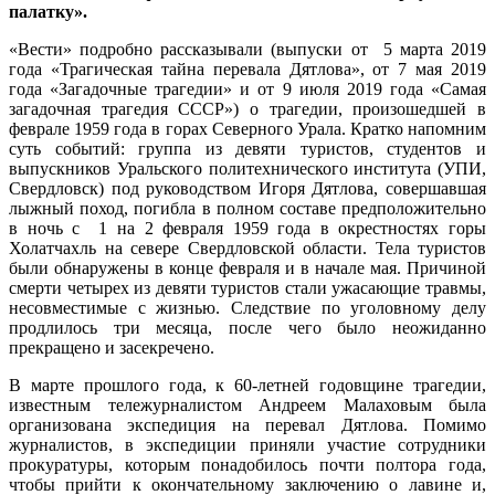
палатку».
«Вести» подробно рассказывали (выпуски от 5 марта 2019
года «Трагическая тайна перевала Дятлова», от 7 мая 2019
года «Загадочные трагедии» и от 9 июля 2019 года «Самая
загадочная трагедия СССР») о трагедии, произошедшей в
феврале 1959 года в горах Северного Урала. Кратко напомним
суть событий: группа из девяти туристов, студентов и
выпускников Уральского политехнического института (УПИ,
Свердловск) под руководством Игоря Дятлова, совершавшая
лыжный поход, погибла в полном составе предположительно
в ночь с 1 на 2 февраля 1959 года в окрестностях горы
Холатчахль на севере Свердловской области. Тела туристов
были обнаружены в конце февраля и в начале мая. Причиной
смерти четырех из девяти туристов стали ужасающие травмы,
несовместимые с жизнью. Следствие по уголовному делу
продлилось три месяца, после чего было неожиданно
прекращено и засекречено.
В марте прошлого года, к 60-летней годовщине трагедии,
известным тележурналистом Андреем Малаховым была
организована экспедиция на перевал Дятлова. Помимо
журналистов, в экспедиции приняли участие сотрудники
прокуратуры, которым понадобилось почти полтора года,
чтобы прийти к окончательному заключению о лавине и,