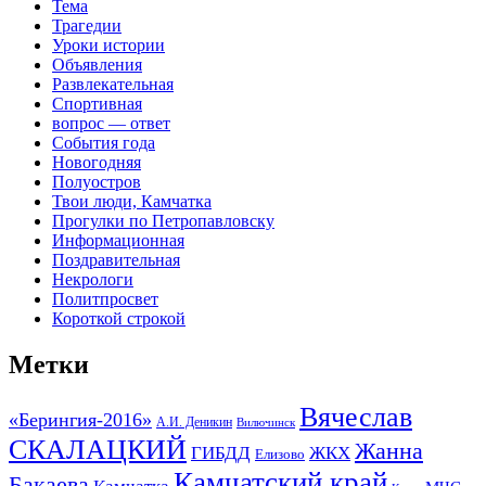
Тема
Трагедии
Уроки истории
Объявления
Развлекательная
Спортивная
вопрос — ответ
События года
Новогодняя
Полуостров
Твои люди, Камчатка
Прогулки по Петропавловску
Информационная
Поздравительная
Некрологи
Политпросвет
Короткой строкой
Метки
Вячеслав
«Берингия-2016»
А.И. Деникин
Вилючинск
СКАЛАЦКИЙ
Жанна
ГИБДД
ЖКХ
Елизово
Камчатский край
Бакаева