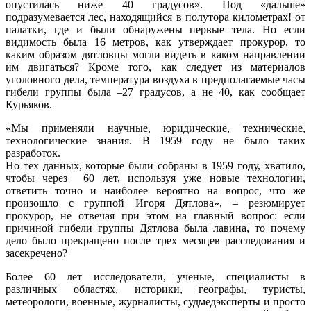
опустилась ниже 40 градусов». Под «дальше»
подразумевается лес, находящийся в полутора километрах! от
палатки, где и были обнаружены первые тела. Но если
видимость была 16 метров, как утверждает прокурор, то
каким образом дятловцы могли видеть в каком направлении
им двигаться? Кроме того, как следует из материалов
уголовного дела, температура воздуха в предполагаемые часы
гибели группы была –27 градусов, а не 40, как сообщает
Курьяков.
«Мы применяли научные, юридические, технические,
технологические знания. В 1959 году не было таких
разработок.
Но тех данных, которые были собраны в 1959 году, хватило,
чтобы через 60 лет, используя уже новые технологии,
ответить точно и наиболее вероятно на вопрос, что же
произошло с группой Игоря Дятлова», – резюмирует
прокурор, не отвечая при этом на главный вопрос: если
причиной гибели группы Дятлова была лавина, то почему
дело было прекращено после трех месяцев расследования и
засекречено?
Более 60 лет исследователи, ученые, специалисты в
различных областях, историки, географы, туристы,
метеорологи, военные, журналисты, судмедэксперты и просто