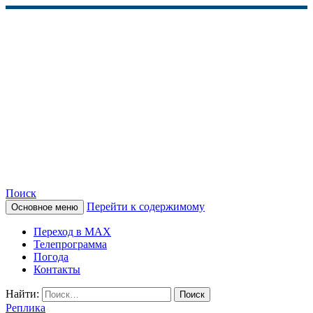
Поиск
Перейти к содержимому
Основное меню
КАМЧАТСКОЕ
Переход в MAX
ИНФОРМАЦИОННОЕ
Телепрограмма
Погода
АГЕНТСТВО (КИА
Контакты
«ВЕСТИ»)
Найти:
Реплика