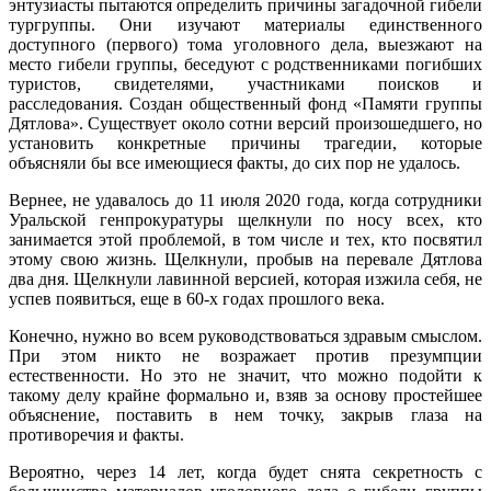
энтузиасты пытаются определить причины загадочной гибели
тургруппы. Они изучают материалы единственного
доступного (первого) тома уголовного дела, выезжают на
место гибели группы, беседуют с родственниками погибших
туристов, свидетелями, участниками поисков и
расследования. Создан общественный фонд «Памяти группы
Дятлова». Существует около сотни версий произошедшего, но
установить конкретные причины трагедии, которые
объясняли бы все имеющиеся факты, до сих пор не удалось.
Вернее, не удавалось до 11 июля 2020 года, когда сотрудники
Уральской генпрокуратуры щелкнули по носу всех, кто
занимается этой проблемой, в том числе и тех, кто посвятил
этому свою жизнь. Щелкнули, пробыв на перевале Дятлова
два дня. Щелкнули лавинной версией, которая изжила себя, не
успев появиться, еще в 60-х годах прошлого века.
Конечно, нужно во всем руководствоваться здравым смыслом.
При этом никто не возражает против презумпции
естественности. Но это не значит, что можно подойти к
такому делу крайне формально и, взяв за основу простейшее
объяснение, поставить в нем точку, закрыв глаза на
противоречия и факты.
Вероятно, через 14 лет, когда будет снята секретность с